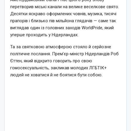
перетворив міські канали на велике веселкове свято.
Десятки яскраво оформлених човнів, музика, тисячі
прапорів і близько пів мільйона глядачів — саме так
виглядав один із головних заходів WorldPride, який
уперше проходить у Нідерландах.
Та за святковою атмосферою стояло й серйозне
політичне послання. Прем’єр-міністр Нідерландів Роб
Єттен, який відкрито говорить про свою
гомосексуальність, закликав молодих ЛГБТІК+
людей не ховатися й не боятися бути собою.