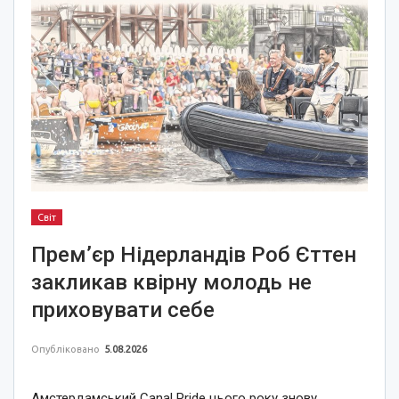
Світ
Прем’єр Нідерландів Роб Єттен
закликав квірну молодь не
приховувати себе
Опубліковано
5.08.2026
Амстердамський Canal Pride цього року знову