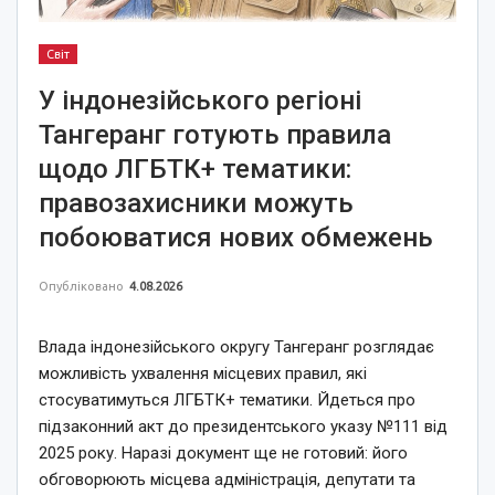
Світ
У індонезійського регіоні
Тангеранг готують правила
щодо ЛГБТК+ тематики:
правозахисники можуть
побоюватися нових обмежень
Опубліковано
4.08.2026
Влада індонезійського округу Тангеранг розглядає
можливість ухвалення місцевих правил, які
стосуватимуться ЛГБТК+ тематики. Йдеться про
підзаконний акт до президентського указу №111 від
2025 року. Наразі документ ще не готовий: його
обговорюють місцева адміністрація, депутати та