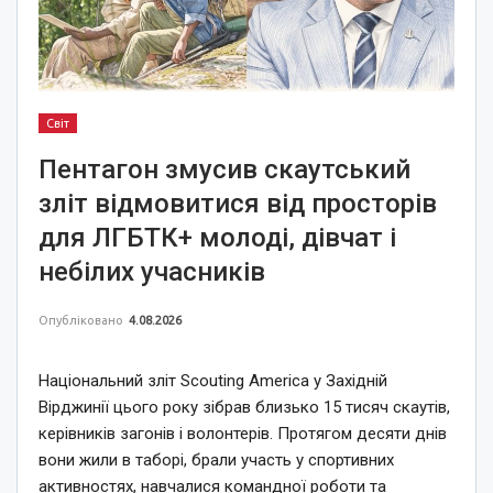
Світ
Пентагон змусив скаутський
зліт відмовитися від просторів
для ЛГБТК+ молоді, дівчат і
небілих учасників
Опубліковано
4.08.2026
Національний зліт Scouting America у Західній
Вірджинії цього року зібрав близько 15 тисяч скаутів,
керівників загонів і волонтерів. Протягом десяти днів
вони жили в таборі, брали участь у спортивних
активностях, навчалися командної роботи та