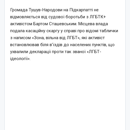
Громада Тушув-Народови на Підкарпатті не
відмовляється від судової боротьби з ЛГБТК+
активістом Бартом Сташевським. Місцева влада
подала касаційну скаргу у справі про відомі таблички
з написом «Зона, вільна від ЛГБТ», які активіст
встановлював біля в’їздів до населених пунктів, що
ухвалили декларації проти так званої «ЛГБТ-
ідеології».