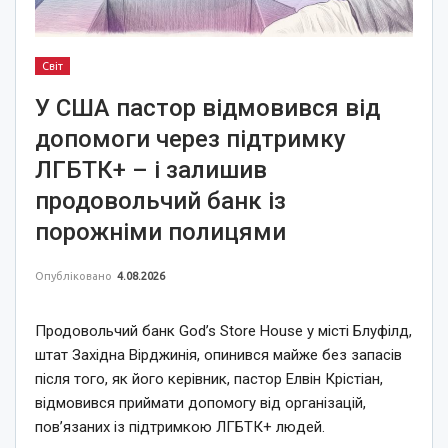
Світ
У США пастор відмовився від
допомоги через підтримку
ЛГБТК+ – і залишив
продовольчий банк із
порожніми полицями
Опубліковано
4.08.2026
Продовольчий банк God’s Store House у місті Блуфілд,
штат Західна Вірджинія, опинився майже без запасів
після того, як його керівник, пастор Елвін Крістіан,
відмовився приймати допомогу від організацій,
пов’язаних із підтримкою ЛГБТК+ людей.