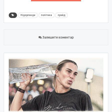
Нідерланди
політика
прайд
Залишити коментар