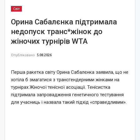
Світ
Орина Сабалєнка підтримала
недопуск транс*жінок до
жіночих турнірів WTA
Опубліковано
5.08.2026
Перша ракетка світу Орина Сабалєнка заявила, що не
хотіла б змагатися з трансгендерними жінками на
турнірах Жіночої тенісної асоціації. Тенісистка
підтримала запровадження генетичного тестування
для учасниць і назвала такий підхід «справедливим».