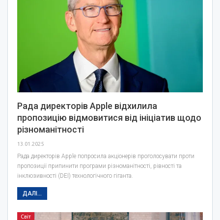
Рада директорів Apple відхилила
пропозицію відмовитися від ініціатив щодо
різноманітності
13.01.2025
Рада директорів Apple попросила акціонерів проголосувати проти
пропозиції припинити програми різноманітності, рівності та
інклюзивності (DEI) технологічного гіганта.
ДАЛІ...
Світ