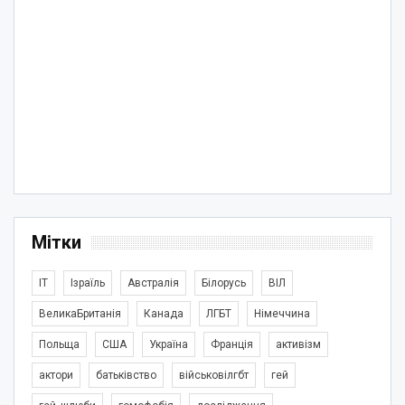
Мітки
IT
Ізраїль
Австралія
Білорусь
ВІЛ
ВеликаБританія
Канада
ЛГБТ
Німеччина
Польща
США
Україна
Франція
активізм
актори
батьківство
військовілгбт
гей