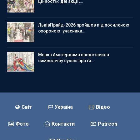
цінності»: дві акції,…
ЛьвівПрайд-2026 пройшов під посиленою
охороною: учасники…
Мерка Амстердама представила
символічну сукню проти…
Світ
Україна
Відео
Фото
Контакти
Patreon