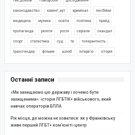
гей_шлюби
гомофобія
дослідження
законодавство
камінґ_аут
кримінал
лесбійки
медицина
музика
освіта
політика
прайд
пропаганда
релігія
росія
серіали
скандал
спорт
статистика
суд
тв
толерантність
трансгендер
фільми
шлюб
інтерв'ю
історія
Останні записи
«Ми захищаємо цю державу і хочемо бути
захищеними»: історія ЛГБТІК+ військового, який
навчає операторів БПЛА
Рік місця, де можна не ховатися: як у Франківську
живе перший ЛГБТ+ ком’юніті-центр