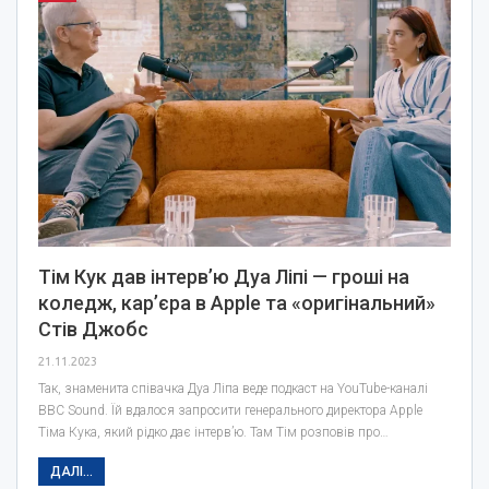
Тім Кук дав інтерв’ю Дуа Ліпі — гроші на
коледж, кар’єра в Apple та «оригінальний»
Стів Джобс
21.11.2023
Так, знаменита співачка Дуа Ліпа веде подкаст на YouTube-каналі
BBC Sound. Їй вдалося запросити генерального директора Apple
Тіма Кука, який рідко дає інтерв’ю. Там Тім розповів про…
ДАЛІ...