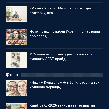
«Ми не збоченці. Ми — люди»: історія
полтавки, яка…
Чому прайд потрібен Україні під час війни:
про права,…
У Салоніках чоловік у рясі намагався
зупинити ЛГБТ-прайд,…
Фото
«Нашим Купідоном був Бог»: історія двох
колишніх черниць,…
КиївПрайд-2026 та «хода за традиційні