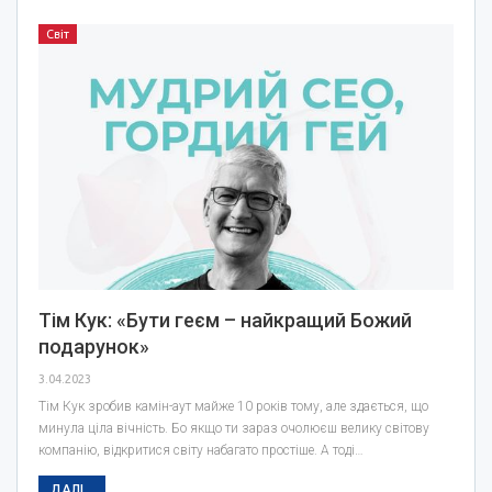
Світ
Тім Кук: «Бути геєм – найкращий Божий
подарунок»
3.04.2023
Тім Кук зробив камін-аут майже 10 років тому, але здається, що
минула ціла вічність. Бо якщо ти зараз очолюєш велику світову
компанію, відкритися світу набагато простіше. А тоді…
ДАЛІ...