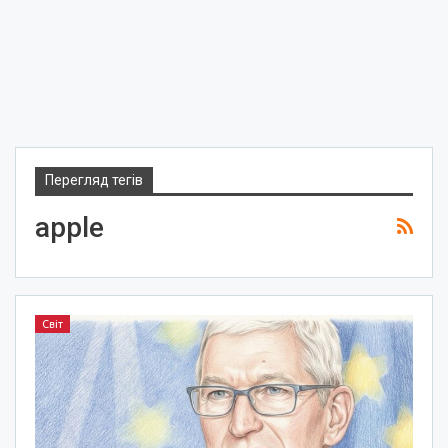
Перегляд тегів
apple
Світ