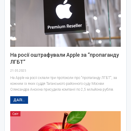
На росії оштрафували Apple за “пропаганду
ЛГБТ”
21.05.2025
На Apple на росії склали три протоколи про "пропаганду ЛГБТ", за
кожним із яких суддя Таганського районного суду Москви
Олександра Анохіна присудила компанії по 2,5 мільйона рублів.
ДАЛІ...
Світ