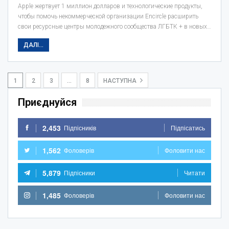
Apple жертвует 1 миллион долларов и технологические продукты,
чтобы помочь некоммерческой организации Encircle расширить
свои ресурсные центры молодежного сообщества ЛГБТК + в новых…
ДАЛІ...
1
2
3
…
8
НАСТУПНА
Приєднуйся
2,453
Підпісників
Підпісатись
1,562
Фоловерів
Фоловити нас
5,879
Підпісники
Читати
1,485
Фоловерів
Фоловити нас