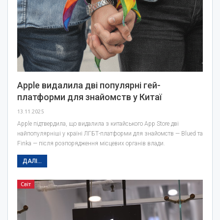
Apple видалила дві популярні гей-
платформи для знайомств у Китаї
13.11.2025
Apple підтвердила, що видалила з китайського App Store дві
найпопулярніші у країні ЛГБТ-платформи для знайомств — Blued та
Finka — після розпорядження місцевих органів влади.
ДАЛІ...
Світ