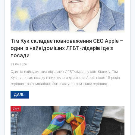
Тім Кук складає повноваження CEO Apple –
один із найвідоміших ЛГБТ-лідерів іде з
посади
21.04.2026
Один із найвідоміших відкритих ЛГБТ-лідерів у світі бізнесу, Тім
Кук, залишає посаду генерального директора Apple після 15 років
керівництва компанією. Його наступником стане керівник…
ДАЛІ...
Світ