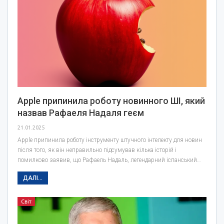
Apple припинила роботу новинного ШІ, який
назвав Рафаеля Надаля геєм
21.01.2025
Apple припинила роботу інструменту штучного інтелекту для новин
після того, як він неправильно підсумував кілька історій і
помилково заявив, що Рафаель Надаль, легендарний іспанський…
ДАЛІ...
Світ