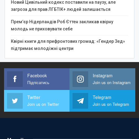
Новий Цивільний кодекс поставили на паузу, але
загроза для прав ЛГБТІК+ людей залишається
Прем’єр Нідерландів Роб Єттен закликав квірну
молодь не приховувати себе
Квірні книги для прифронтових громад: «Гендер Зед»
підтримає молодіжні центри
Facebook
Instagram
Підпісатись
Join us on Instagram
Twitter
Telegram
Join us on Twitter
Join us on Telegram