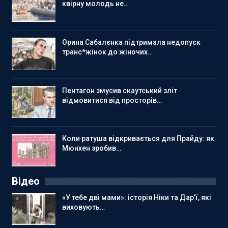
квірну молодь не…
Орина Сабалєнка підтримала недопуск
транс*жінок до жіночих…
Пентагон змусив скаутський зліт
відмовитися від просторів…
Коли ратуша відкривається для Прайду: як
Мюнхен зробив…
Відео
«У тебе дві мами»: історія Ніки та Дар’ї, які
виховують…