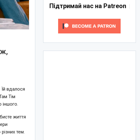
Підтримай нас на Patreon
дж,
 Їй вдалося
Там Тім
о іншого.
бисте життя
дери
 різних тем.