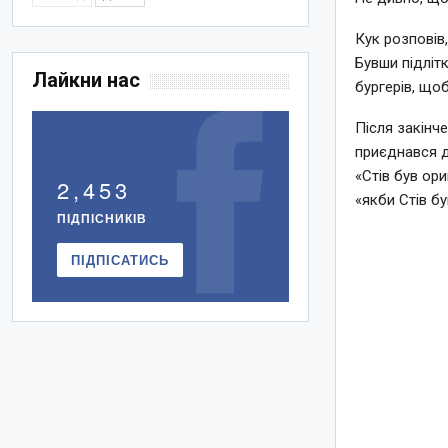
Кук розповів
Бувши підліт
Лайкни нас
бургерів, що
Після закінч
приєднався д
«Стів був ори
2,453
«якби Стів б
ПІДПІСНИКІВ
ПІДПІСАТИСЬ