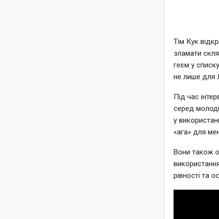
Тім Кук відкр
зламати скля
геєм у списку
не лише для 
Під час інте
серед молоді
у використан
«ага» для мен
Вони також о
використання
рівності та о