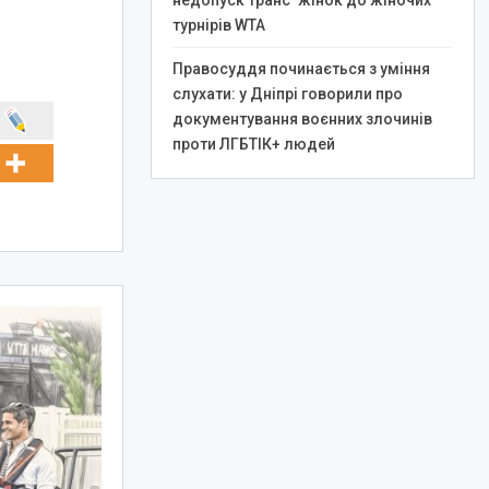
недопуск транс*жінок до жіночих
турнірів WTA
Правосуддя починається з уміння
слухати: у Дніпрі говорили про
документування воєнних злочинів
проти ЛГБТІК+ людей