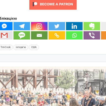
блікацією
TimCook
інтерв'ю
США