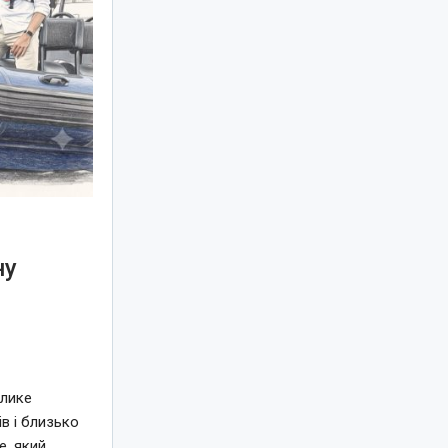
ну
елике
в і близько
e, який