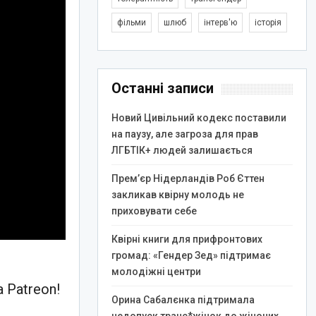
фільми
шлюб
інтерв'ю
історія
Останні записи
Новий Цивільний кодекс поставили
на паузу, але загроза для прав
ЛГБТІК+ людей залишається
Прем’єр Нідерландів Роб Єттен
закликав квірну молодь не
приховувати себе
Квірні книги для прифронтових
громад: «Гендер Зед» підтримає
молодіжні центри
 Patreon!
Орина Сабалєнка підтримала