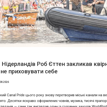
 Нідерландів Роб Єттен закликав квір
не приховувати себе
08.2026
ий Canal Pride цього року знову перетворив міські канали на в
ято. Десятки яскраво оформлених човнів, музика, тисячі прапорі
глядачів — саме так виглядав один із головних заходів WorldPrid