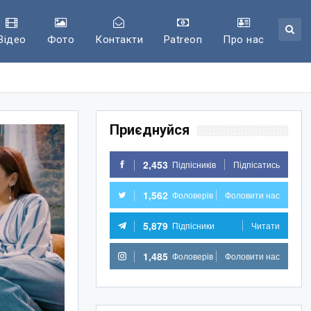
Відео
Фото
Контакти
Patreon
Про нас
Приєднуйся
2,453
Підпісників
Підпісатись
1,562
Фоловерів
Фоловити нас
5,879
Підпісники
Читати
1,485
Фоловерів
Фоловити нас