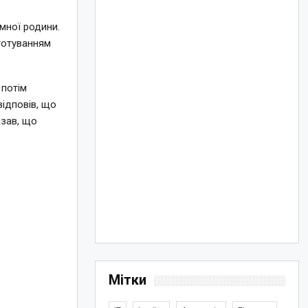
мної родини.
иготуванням
 потім
відповів, що
азав, що
Мітки