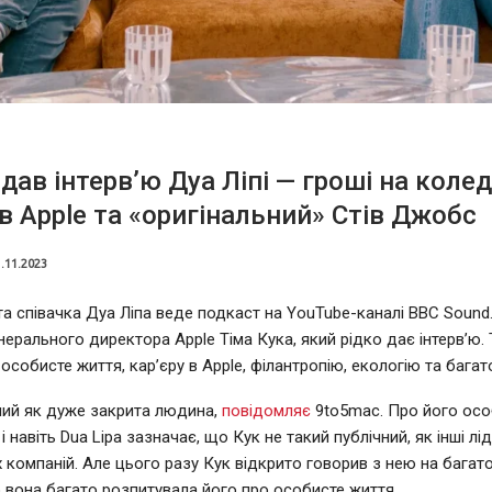
 дав інтерв’ю Дуа Ліпі — гроші на коле
 в Apple та «оригінальний» Стів Джобс
.11.2023
та співачка Дуа Ліпа веде подкаст на YouTube-каналі BBC Sound.
нерального директора Apple Тіма Кука, який рідко дає інтерв’ю. 
особисте життя, кар’єру в Apple, філантропію, екологію та багат
мий як дуже закрита людина,
повідомляє
9to5mac. Про його осо
і навіть Dua Lipa зазначає, що Кук не такий публічний, як інші лі
 компаній. Але цього разу Кук відкрито говорив з нею на багато
 вона багато розпитувала його про особисте життя.