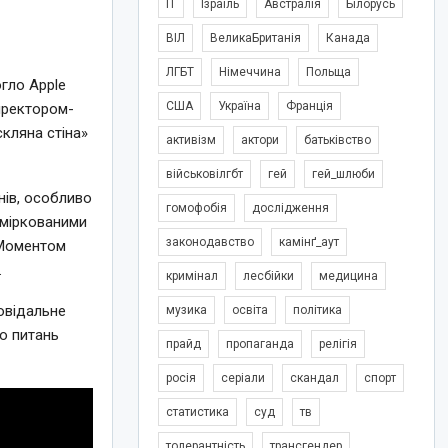
IT
Ізраїль
Австралія
Білорусь
ВІЛ
ВеликаБританія
Канада
ЛГБТ
Німеччина
Польща
огло Apple
США
Україна
Франція
иректором-
скляна стіна»
активізм
актори
батьківство
військовілгбт
гей
гей_шлюби
нів, особливо
гомофобія
дослідження
оміркованими
законодавство
камінґ_аут
«Моментом
.
кримінал
лесбійки
медицина
повідальне
музика
освіта
політика
до питань
прайд
пропаганда
релігія
росія
серіали
скандал
спорт
статистика
суд
тв
толерантність
трансгендер