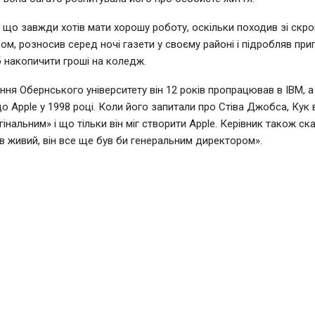
, що завжди хотів мати хорошу роботу, оскільки походив зі скро
ком, розносив серед ночі газети у своєму районі і підробляв пр
б накопичити гроші на коледж.
ення Обернського університету він 12 років пропрацював в IBM, а
о Apple у 1998 році. Коли його запитали про Стіва Джобса, Кук 
гінальним» і що тільки він міг створити Apple. Керівник також ск
ув живий, він все ще був би генеральним директором».