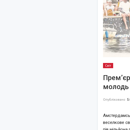
Світ
Прем’єр
молодь 
Опубліковано
5.
Амстердамськ
веселкове св
пів мільйона 