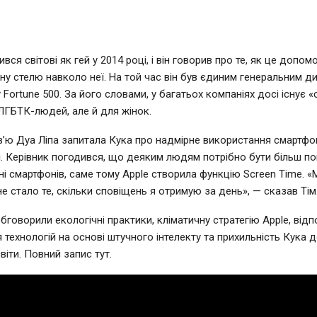
ився світові як гей у 2014 році, і він говорив про те, як це допом
ну стелю навколо неї. На той час він був єдиним генеральним д
 Fortune 500. За його словами, у багатьох компаніях досі існує «
ЛГБТК-людей, але й для жінок.
рв’ю Дуа Ліпа запитала Кука про надмірне використання смартфо
. Керівник погодився, що деяким людям потрібно бути більш п
ні смартфонів, саме тому Apple створила функцію Screen Time. 
е стало те, скільки сповіщень я отримую за день», — сказав Тім
бговорили екологічні практики, кліматичну стратегію Apple, від
 технологій на основі штучного інтелекту та прихильність Кука 
світи. Повний запис тут.