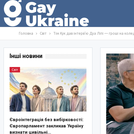
Головна
Світ
Тім Кук дав інтерв’ю Дуа Ліпі — гроші на коле
Інші новини
Світ
Євроінтеграція без вибірковості:
Європарламент закликав Україну
визнати цивільні…