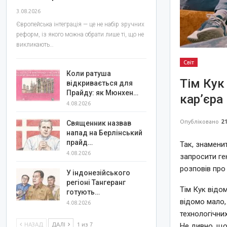
3.08.2026
Європейська інтеграція — це не набір зручних
реформ, із якого можна обрати лише ті, що не
викликають…
Світ
Коли ратуша
Тім Кук
відкривається для
Прайду: як Мюнхен…
кар’єра
4.08.2026
Опубліковано
21
Священник назвав
напад на Берлінський
прайд…
Так, знамени
4.08.2026
запросити ге
розповів про 
У індонезійського
регіоні Тангеранг
Тім Кук відо
готують…
відомо мало, 
4.08.2026
технологічних
НАЗАД
ДАЛІ
1 из 7
Не дивно, що