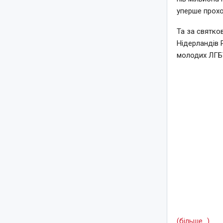
уперше прохо
Та за святко
Нідерландів 
молодих ЛГБТ
(більше…)