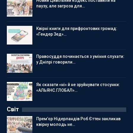
Новий Цивільний кодекс поставили на
паузу, але загроза для…
Квірні книги для прифронтових громад:
«Гендер Зед»…
Правосуддя починається з уміння слухати:
у Дніпрі говорили…
Як сказати «ні» й не зруйнувати стосунки:
«АЛЬЯНС.ГЛОБАЛ»…
Світ
Прем’єр Нідерландів Роб Єттен закликав
квірну молодь не…