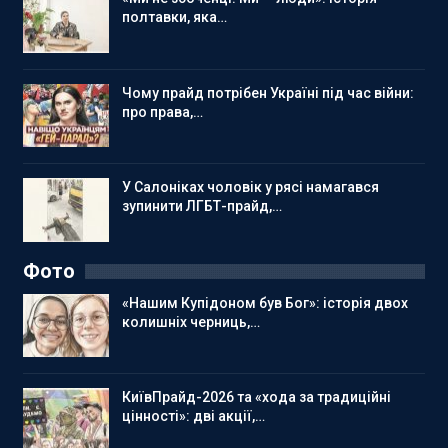
полтавки, яка…
Чому прайд потрібен Україні під час війни:
про права,…
У Салоніках чоловік у рясі намагався
зупинити ЛГБТ-прайд,…
Фото
«Нашим Купідоном був Бог»: історія двох
колишніх черниць,…
КиївПрайд-2026 та «хода за традиційні
цінності»: дві акції,…