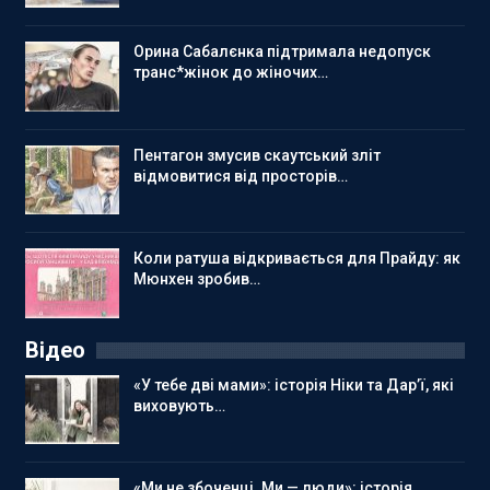
Орина Сабалєнка підтримала недопуск
транс*жінок до жіночих…
Пентагон змусив скаутський зліт
відмовитися від просторів…
Коли ратуша відкривається для Прайду: як
Мюнхен зробив…
Відео
«У тебе дві мами»: історія Ніки та Дар’ї, які
виховують…
«Ми не збоченці. Ми — люди»: історія