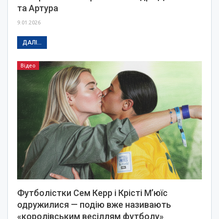
та Артура
9.01.2026
ДАЛІ...
Відео
Футболістки Сем Керр і Крісті М’юїс
одружилися — подію вже називають
«королівським весіллям футболу»