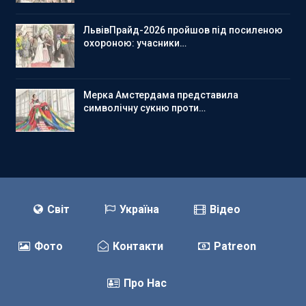
ЛьвівПрайд-2026 пройшов під посиленою
охороною: учасники…
Мерка Амстердама представила
символічну сукню проти…
Світ
Україна
Відео
Фото
Контакти
Patreon
Про Нас