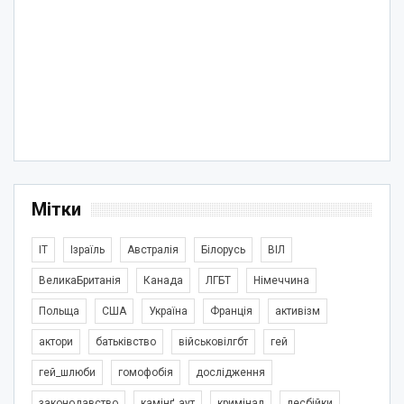
Мітки
IT
Ізраїль
Австралія
Білорусь
ВІЛ
ВеликаБританія
Канада
ЛГБТ
Німеччина
Польща
США
Україна
Франція
активізм
актори
батьківство
військовілгбт
гей
гей_шлюби
гомофобія
дослідження
законодавство
камінґ_аут
кримінал
лесбійки