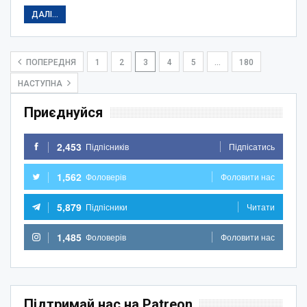
ДАЛІ...
ПОПЕРЕДНЯ
1
2
3
4
5
…
180
НАСТУПНА
Приєднуйся
2,453
Підпісників
Підпісатись
1,562
Фоловерів
Фоловити нас
5,879
Підпісники
Читати
1,485
Фоловерів
Фоловити нас
Підтримай нас на Patreon