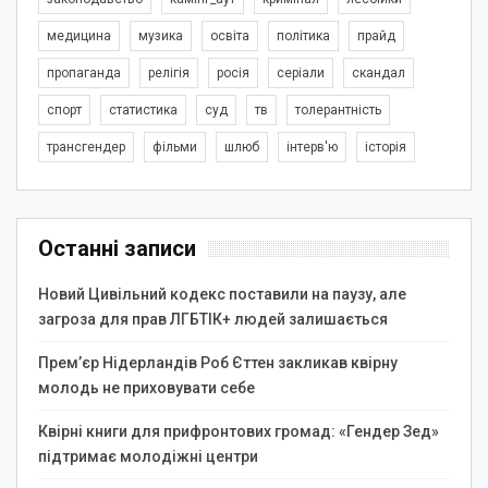
медицина
музика
освіта
політика
прайд
пропаганда
релігія
росія
серіали
скандал
спорт
статистика
суд
тв
толерантність
трансгендер
фільми
шлюб
інтерв'ю
історія
Останні записи
Новий Цивільний кодекс поставили на паузу, але
загроза для прав ЛГБТІК+ людей залишається
Прем’єр Нідерландів Роб Єттен закликав квірну
молодь не приховувати себе
Квірні книги для прифронтових громад: «Гендер Зед»
підтримає молодіжні центри