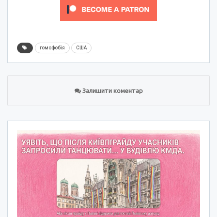
гомофобія
США
Залишити коментар