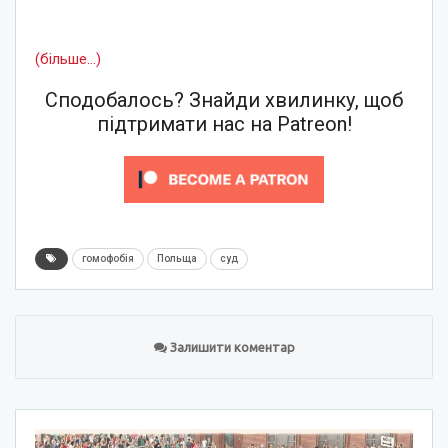
(більше…)
Сподобалось? Знайди хвилинку, щоб
підтримати нас на Patreon!
гомофобія
Польща
суд
Залишити коментар