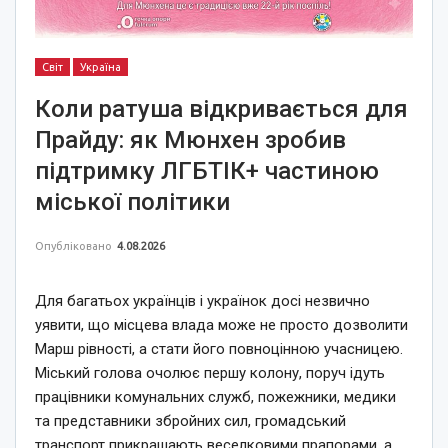
Світ
Україна
Коли ратуша відкривається для
Прайду: як Мюнхен зробив
підтримку ЛГБТІК+ частиною
міської політики
Опубліковано
4.08.2026
Для багатьох українців і українок досі незвично
уявити, що місцева влада може не просто дозволити
Марш рівності, а стати його повноцінною учасницею.
Міський голова очолює першу колону, поруч ідуть
працівники комунальних служб, пожежники, медики
та представники збройних сил, громадський
транспорт прикрашають веселковими прапорами, а