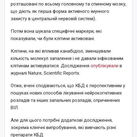
розташовані по всьому головному та спинному мозку,
що діють як перша форма активного імунного
захисту в центральній нервовій системі).
Потім вона шукала специфічні маркери, які
показували, чи були клітини активовані.
Клітини, на які впливав канабідіол, зменшували
кількість молекул запалення і не давали інфікованим
клітинам активуватися. Дослідження
опублікували
в
журналі Nature, Scientific Reports.
Отже, вчені сподіваються, що КБД є перспективним у
пошуках нових способів лікування нейрокогнітивних
розладів та інших запальних розладів, спричинених
ВІЛ.
Але для цього потрібні додаткові дослідження,
зокрема клінічні випробування, які вивчають різні
препарати КБД.