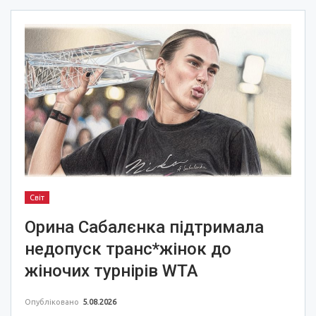
Світ
Орина Сабалєнка підтримала
недопуск транс*жінок до
жіночих турнірів WTA
Опубліковано
5.08.2026