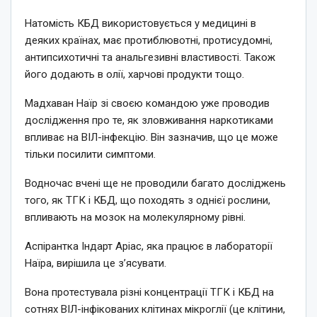
Натомість КБД використовується у медицині в
деяких країнах, має протиблювотні, протисудомні,
антипсихотичні та анальгезивні властивості. Також
його додають в олії, харчові продукти тощо.
Мадхаван Наїр зі своєю командою уже проводив
дослідження про те, як зловживання наркотиками
впливає на ВІЛ-інфекцію. Він зазначив, що це може
тільки посилити симптоми.
Водночас вчені ще не проводили багато досліджень
того, як ТГК і КБД, що походять з однієї рослини,
впливають на мозок на молекулярному рівні.
Аспірантка Індарт Аріас, яка працює в лабораторії
Наїра, вирішила це з’ясувати.
Вона протестувала різні концентрації ТГК і КБД на
сотнях ВІЛ-інфікованих клітинах мікроглії (це клітини,