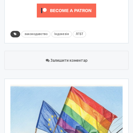
законодавство
Індонезія
ЛГБТ
Залишити коментар