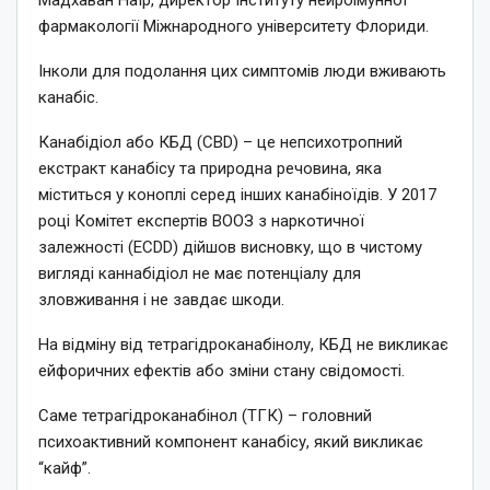
фармакології Міжнародного університету Флориди.
Інколи для подолання цих симптомів люди вживають
канабіс.
Канабідіол або КБД (CBD) – це непсихотропний
екстракт канабісу та природна речовина, яка
міститься у коноплі серед інших канабіноїдів. У 2017
році Комітет експертів ВООЗ з наркотичної
залежності (ECDD) дійшов висновку, що в чистому
вигляді каннабідіол не має потенціалу для
зловживання і не завдає шкоди.
На відміну від тетрагідроканабінолу, КБД не викликає
ейфоричних ефектів або зміни стану свідомості.
Саме тетрагідроканабінол (ТГК) – головний
психоактивний компонент канабісу, який викликає
“кайф”.