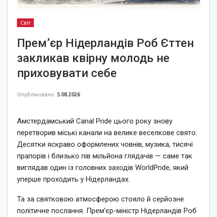
Світ
Прем’єр Нідерландів Роб Єттен
закликав квірну молодь не
приховувати себе
Опубліковано
5.08.2026
Амстердамський Canal Pride цього року знову
перетворив міські канали на велике веселкове свято.
Десятки яскраво оформлених човнів, музика, тисячі
прапорів і близько пів мільйона глядачів — саме так
виглядав один із головних заходів WorldPride, який
уперше проходить у Нідерландах.
Та за святковою атмосферою стояло й серйозне
політичне послання. Прем’єр-міністр Нідерландів Роб