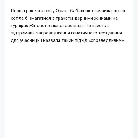
Перша ракетка світу Орина Сабалєнка заявила, що не
хотіла б змагатися з трансгендерними жінками на
турнірах Жіночої тенісної асоціації. Тенісистка
підтримала запровадження генетичного тестування
для учасниць і назвала такий підхід «справедливим».