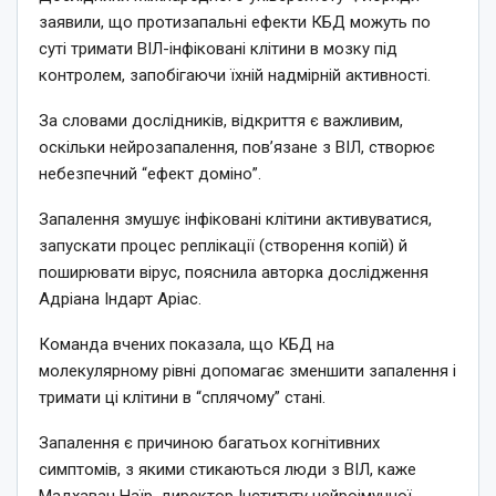
заявили, що протизапальні ефекти КБД можуть по
суті тримати ВІЛ-інфіковані клітини в мозку під
контролем, запобігаючи їхній надмірній активності.
За словами дослідників, відкриття є важливим,
оскільки нейрозапалення, пов’язане з ВІЛ, створює
небезпечний “ефект доміно”.
Запалення змушує інфіковані клітини активуватися,
запускати процес реплікації (створення копій) й
поширювати вірус, пояснила авторка дослідження
Адріана Індарт Аріас.
Команда вчених показала, що КБД на
молекулярному рівні допомагає зменшити запалення і
тримати ці клітини в “сплячому” стані.
Запалення є причиною багатьох когнітивних
симптомів, з якими стикаються люди з ВІЛ, каже
Мадхаван Наїр, директор Інституту нейроімунної