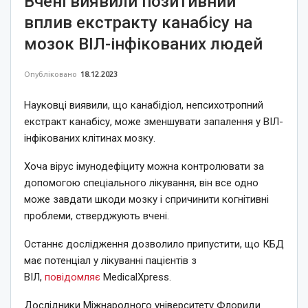
Вчені виявили позитивний
вплив екстракту канабісу на
мозок ВІЛ-інфікованих людей
Опубліковано
18.12.2023
Науковці виявили, що канабідіол, непсихотропний
екстракт канабісу, може зменшувати запалення у ВІЛ-
інфікованих клітинах мозку.
Хоча вірус імунодефіциту можна контролювати за
допомогою спеціального лікування, він все одно
може завдати шкоди мозку і спричинити когнітивні
проблеми, стверджують вчені.
Останнє дослідження дозволило припустити, що КБД
має потенціал у лікуванні пацієнтів з
ВІЛ,
повідомляє
MedicalXрress.
Дослідники Міжнародного університету Флориди