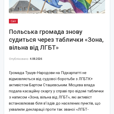
Світ
Польська громада знову
судиться через таблички «Зона,
вільна від ЛГБТ»
Опубліковано
4.08.2026
Громада Тушув-Народови на Підкарпатті не
відмовляється від судової боротьби з ЛГБТК+
активістом Бартом Сташевським. Місцева влада
подала касаційну скаргу у справі про відомі таблички
з написом «Зона, вільна від ЛГБТ», які активіст
встановлював біля в’їздів до населених пунктів, що
ухвалили декларації проти так званої «ЛГБТ-