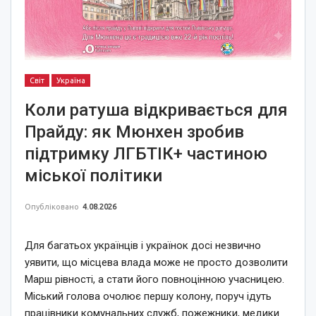
Світ
Україна
Коли ратуша відкривається для
Прайду: як Мюнхен зробив
підтримку ЛГБТІК+ частиною
міської політики
Опубліковано
4.08.2026
Для багатьох українців і українок досі незвично
уявити, що місцева влада може не просто дозволити
Марш рівності, а стати його повноцінною учасницею.
Міський голова очолює першу колону, поруч ідуть
працівники комунальних служб, пожежники, медики