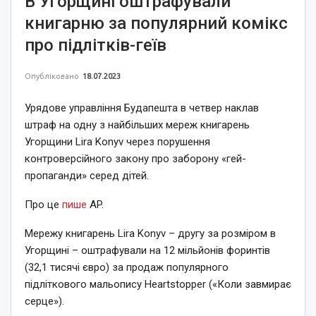
В Угорщині оштрафували
книгарню за популярний комікс
про підлітків-геїв
Опубліковано
18.07.2023
Урядове управління Будапешта в четвер наклав
штраф на одну з найбільших мереж книгарень
Угорщини Lira Konyv через порушення
контроверсійного закону про заборону «гей-
пропаганди» серед дітей.
Про це
пише
AP.
Мережу книгарень Lira Konyv – другу за розміром в
Угорщині – оштрафували на 12 мільйонів форинтів
(32,1 тисячі євро) за продаж популярного
підліткового мальопису Heartstopper («Коли завмирає
серце»).