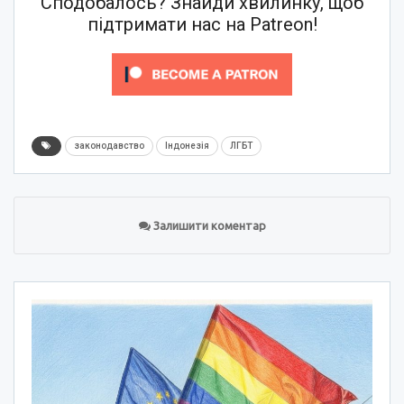
Сподобалось? Знайди хвилинку, щоб
підтримати нас на Patreon!
законодавство
Індонезія
ЛГБТ
Залишити коментар