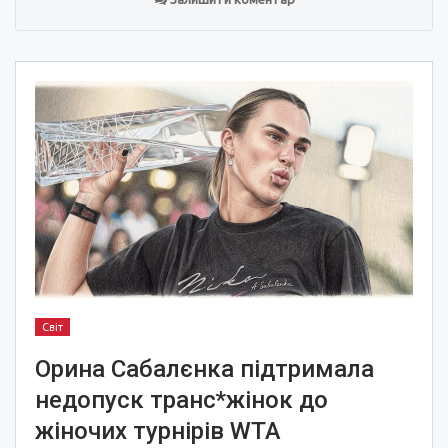
Світ
Орина Сабалєнка підтримала
недопуск транс*жінок до
жіночих турнірів WTA