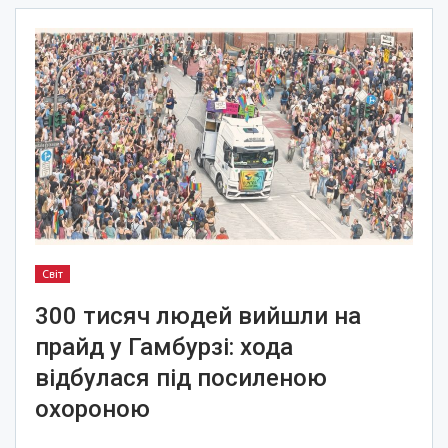
Світ
300 тисяч людей вийшли на
прайд у Гамбурзі: хода
відбулася під посиленою
охороною