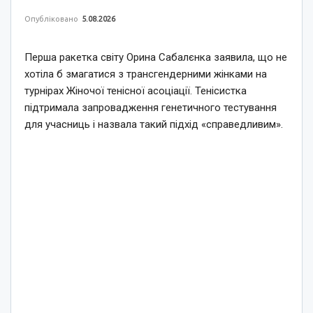
Опубліковано
5.08.2026
Перша ракетка світу Орина Сабалєнка заявила, що не
хотіла б змагатися з трансгендерними жінками на
турнірах Жіночої тенісної асоціації. Тенісистка
підтримала запровадження генетичного тестування
для учасниць і назвала такий підхід «справедливим».