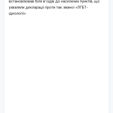
встановлював біля в’їздів до населених пунктів, що
ухвалили декларації проти так званої «ЛГБТ-
ідеології».