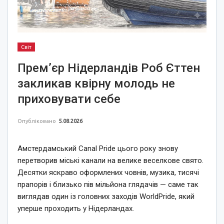
Світ
Прем’єр Нідерландів Роб Єттен
закликав квірну молодь не
приховувати себе
Опубліковано
5.08.2026
Амстердамський Canal Pride цього року знову
перетворив міські канали на велике веселкове свято.
Десятки яскраво оформлених човнів, музика, тисячі
прапорів і близько пів мільйона глядачів — саме так
виглядав один із головних заходів WorldPride, який
уперше проходить у Нідерландах.