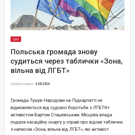
Світ
Польська громада знову
судиться через таблички «Зона,
вільна від ЛГБТ»
Опубліковано
4.08.2026
Громада Тушув-Народови на Підкарпатті не
відмовляється від судової боротьби з ЛГБТК+
активістом Бартом Сташевським. Місцева влада
подала касаційну скаргу у справі про відомі таблички
з написом «Зона, вільна від ЛГБТ», які активіст