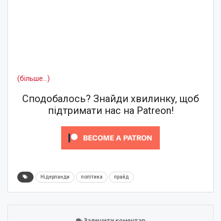
(більше…)
Сподобалось? Знайди хвилинку, щоб
підтримати нас на Patreon!
Нідерланди
політика
прайд
Залишити коментар