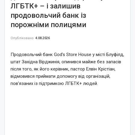
ЛГБТК+ – і залишив
продовольчий банк із
порожніми полицями
Опубліковано
4.08.2026
Продовольчий банк God’s Store House у місті Блуфілд,
штат Західна Вірджинія, опинився майже без запасів
після того, як його керівник, пастор Елвін Крістіан,
відмовився приймати допомогу від організацій,
пов’язаних із підтримкою ЛГБТК+ людей.