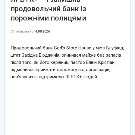
продовольчий банк із
порожніми полицями
Опубліковано
4.08.2026
Продовольчий банк God’s Store House у місті Блуфілд,
штат Західна Вірджинія, опинився майже без запасів
після того, як його керівник, пастор Елвін Крістіан,
відмовився приймати допомогу від організацій,
пов’язаних із підтримкою ЛГБТК+ людей.