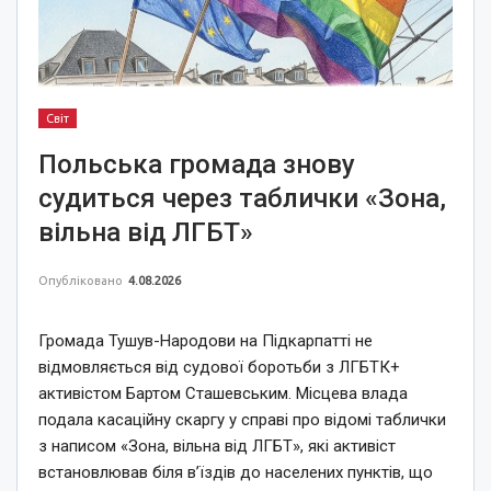
Світ
Польська громада знову
судиться через таблички «Зона,
вільна від ЛГБТ»
Опубліковано
4.08.2026
Громада Тушув-Народови на Підкарпатті не
відмовляється від судової боротьби з ЛГБТК+
активістом Бартом Сташевським. Місцева влада
подала касаційну скаргу у справі про відомі таблички
з написом «Зона, вільна від ЛГБТ», які активіст
встановлював біля в’їздів до населених пунктів, що