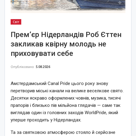
Світ
Прем’єр Нідерландів Роб Єттен
закликав квірну молодь не
приховувати себе
Опубліковано
5.08.2026
Амстердамський Canal Pride цього року знову
перетворив міські канали на велике веселкове свято.
Десятки яскраво оформлених човнів, музика, тисячі
прапорів і близько пів мільйона глядачів — саме так
виглядав один із головних заходів WorldPride, який
уперше проходить у Нідерландах.
Та за святковою атмосферою стояло й серйозне