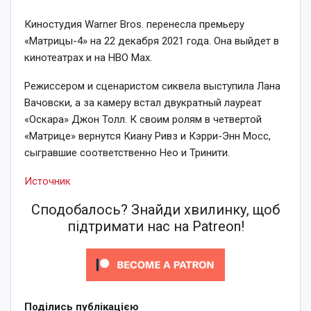
Киностудия Warner Bros. перенесла премьеру
«Матрицы-4» на 22 декабря 2021 года. Она выйдет в
кинотеатрах и на HBO Max.
Режиссером и сценаристом сиквела выступила Лана
Вачовски, а за камеру встал двукратный лауреат
«Оскара» Джон Толл. К своим ролям в четвертой
«Матрице» вернутся Киану Ривз и Кэрри-Энн Мосс,
сыгравшие соответственно Нео и Тринити.
Источник
Сподобалось? Знайди хвилинку, щоб
підтримати нас на Patreon!
Поділись публікацією