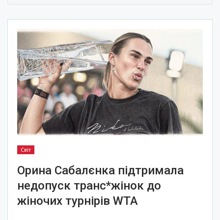
Світ
Орина Сабалєнка підтримала
недопуск транс*жінок до
жіночих турнірів WTA