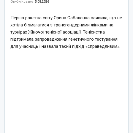
Опубліковано
5.08.2026
Перша ракетка світу Орина Сабалєнка заявила, що не
хотіла б змагатися з трансгендерними жінками на
турнірах Жіночої тенісної асоціації. Тенісистка
підтримала запровадження генетичного тестування
для учасниць і назвала такий підхід «справедливим».