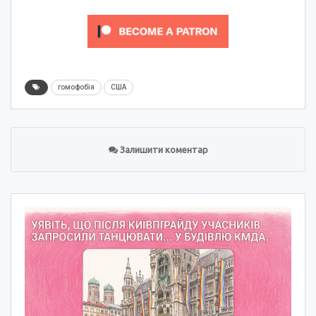
гомофобія
США
Залишити коментар