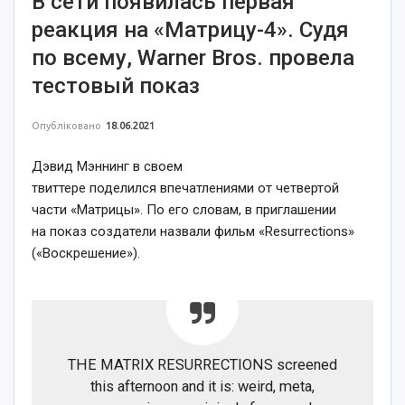
В сети появилась первая
реакция на «Матрицу-4». Судя
по всему, Warner Bros. провела
тестовый показ
Опубліковано
18.06.2021
Дэвид Мэннинг в своем
твиттере поделился впечатлениями от четвертой
части «Матрицы». По его словам, в приглашении
на показ создатели назвали фильм «Resurrections»
(«Воскрешение»).
THE MATRIX RESURRECTIONS screened
this afternoon and it is: weird, meta,