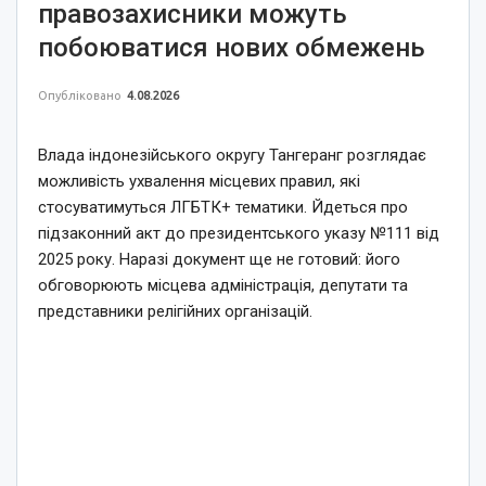
правозахисники можуть
побоюватися нових обмежень
Опубліковано
4.08.2026
Влада індонезійського округу Тангеранг розглядає
можливість ухвалення місцевих правил, які
стосуватимуться ЛГБТК+ тематики. Йдеться про
підзаконний акт до президентського указу №111 від
2025 року. Наразі документ ще не готовий: його
обговорюють місцева адміністрація, депутати та
представники релігійних організацій.