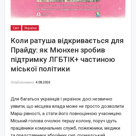
Світ
Україна
Коли ратуша відкривається для
Прайду: як Мюнхен зробив
підтримку ЛГБТІК+ частиною
міської політики
Опубліковано
4.08.2026
Для багатьох українців і українок досі незвично
уявити, що місцева влада може не просто дозволити
Марш рівності, а стати його повноцінною учасницею.
Міський голова очолює першу колону, поруч ідуть
працівники комунальних служб, пожежники, медики
та представники збройних сил, громадський