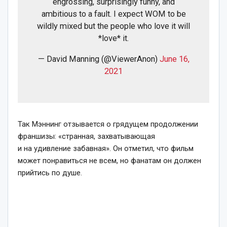
engrossing, surprisingly funny, and
ambitious to a fault. I expect WOM to be
wildly mixed but the people who love it will
*love* it.
— David Manning (@ViewerAnon)
June 16,
2021
Так Мэннинг отзывается о грядущем продолжении
франшизы: «странная, захватывающая
и на удивление забавная». Он отметил, что фильм
может понравиться не всем, но фанатам он должен
прийтись по душе.