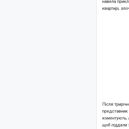
навела прикл
квартирі, зло
Після триріч
представник 
коментують, 
щоб піддали 