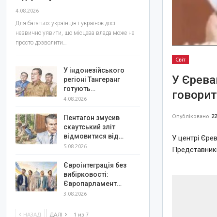
4.08.2026
Для багатьох українців і українок досі
незвично уявити, що місцева влада може не
просто дозволити…
Світ
У індонезійського
У Єрева
регіоні Тангеранг
готують…
говорит
4.08.2026
Опубліковано
22
Пентагон змусив
скаутський зліт
відмовитися від…
У центрі Єрев
5.08.2026
Представники
Євроінтеграція без
вибірковості:
Європарламент…
3.08.2026
НАЗАД
ДАЛІ
1 из 7