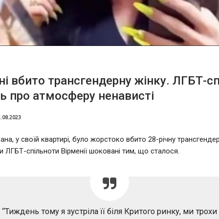
ні вбито трансгендерну жінку. ЛГБТ-с
ь про атмосферу ненависті
.08.2023
ана, у своїй квартирі, було жорстоко вбито 28-річну трансгендер
 ЛГБТ-спільноти Вірменії шоковані тим, що сталося.
“Тиждень тому я зустріла її біля Критого ринку, ми трохи