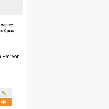
и одразу
не буває
 Patreon!