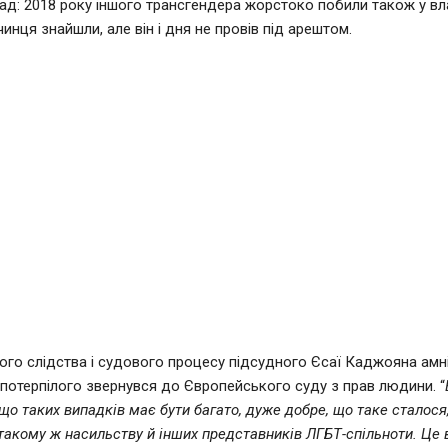
ад: 2018 року іншого трансгендера жорстоко побили також у вл
чинця знайшли, але він і дня не провів під арештом.
ного слідства і судового процесу підсудного Єсаї Каджояна амні
потерпілого звернувся до Європейського суду з прав людини. “
що таких випадків має бути багато, дуже добре, що таке сталося,
такому ж насильству й інших представників ЛГБТ-спільноти. Це 