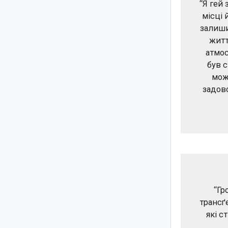
“Я гей
місці 
залиши
житт
атмос
був 
можл
задов
“Гр
трансґ
які с