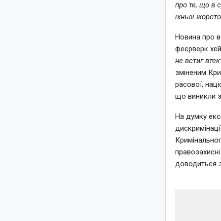
про те, що в 
їхньої жорсто
Новина про в
феєрверк хейт
не встиг втек
зміненим Кри
расової, наці
що виникли з
На думку екс
дискримінації
Кримінальног
правозахисні 
доводиться з