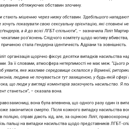
рахування обтяжуючих обставин злочину.
и стають мішенню через низку обставин. Здебільшого нападають
е хочуть показувати свою сексуальну орієнтацію, які сповнені не
ґендерів, а й до всієї ЛГБТ-спільноти
“, – зазначила Ліліт Марти
чекатиме роз’яснень Слідчого комітету щодо мотиву вбивства
 причиною стала ґендерна ідентичність Адріани та зовнішність.
літ організація щорічно фіксує десятки випадків насильства на
ми. За її словами, атмосфера нетерпимості не має меж. “
Цього р
об уявити, яке жахливе середовище склалося у Вірменії, риторика
законів, людина не почувається тут захищеною, у будь-якій сфері
сока, що люди у вигляді коментарів заохочують насильство. Я п
ент станеться
“, – сказала вона.
равозахисниці, вона була впевнена, що одного разу один із вип
оже закінчитися смертю. Після кожного випадку насильства во
 поліцію, справі дають хід, але, за оцінкою Ліліт, правоохоронц
ізь пальці на випадки насильства щодо представників ЛГБТ-спі