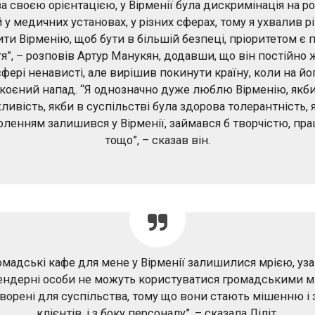
 за своєю орієнтацією, у Вірменії була дискримінація на р
й у медичних установах, у різних сферах, тому я ухвалив 
ти Вірменію, щоб бути в більшій безпеці, пріоритетом є 
я”, – розповів Артур Манукян, додавши, що він постійно 
фері ненависті, але вирішив покинути країну, коли на йо
скоєний напад. “Я однозначно дуже люблю Вірменію, якби
ивість, якби в суспільстві була здорова толерантність, я
оленням залишився у Вірменії, займався б творчістю, пр
тощо”, – сказав він.
омадські кафе для мене у Вірменії залишилися мрією, уза
ендерні особи не можуть користуватися громадськими м
творені для суспільства, тому що вони стають мішенню і 
клієнтів, і з боку персоналу”, – сказала Ліліт.