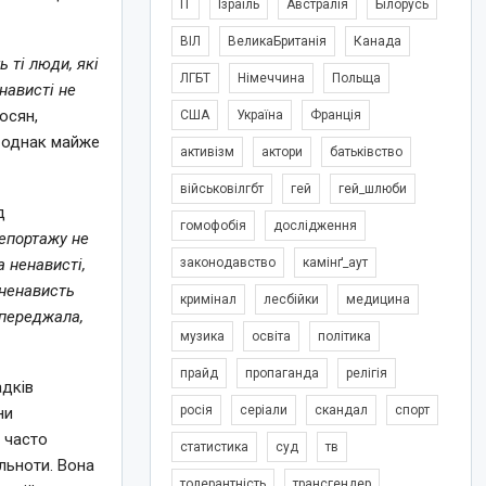
IT
Ізраїль
Австралія
Білорусь
ВІЛ
ВеликаБританія
Канада
 ті люди, які
ЛГБТ
Німеччина
Польща
нависті не
росян,
США
Україна
Франція
, однак майже
активізм
актори
батьківство
військовілгбт
гей
гей_шлюби
д
гомофобія
дослідження
епортажу не
законодавство
камінґ_аут
 ненависті,
 ненависть
кримінал
лесбійки
медицина
опереджала,
музика
освіта
політика
прайд
пропаганда
релігія
адків
росія
серіали
скандал
спорт
ни
і часто
статистика
суд
тв
льноти. Вона
толерантність
трансгендер