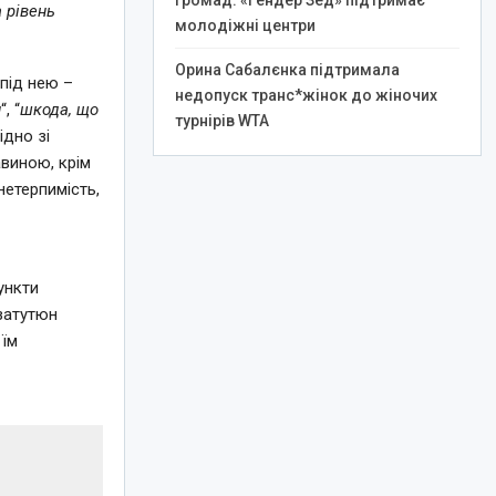
громад: «Гендер Зед» підтримає
а рівень
молодіжні центри
Орина Сабалєнка підтримала
 під нею –
недопуск транс*жінок до жіночих
и
“, “
шкода, що
турнірів WTA
гідно зі
виною, крім
нетерпимість,
ь
ункти
затутюн
 їм