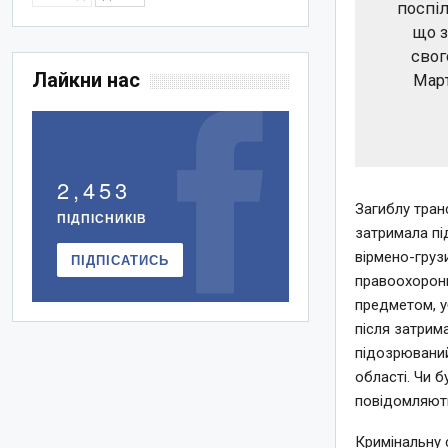
поспіл
що з
свог
Лайкни нас
Март
2,453
Загиблу тран
ПІДПІСНИКІВ
затримала пі
вірмено-груз
ПІДПІСАТИСЬ
правоохоронц
предметом, у
після затрима
підозрюваний
області. Чи б
повідомляют
Кримінальну 