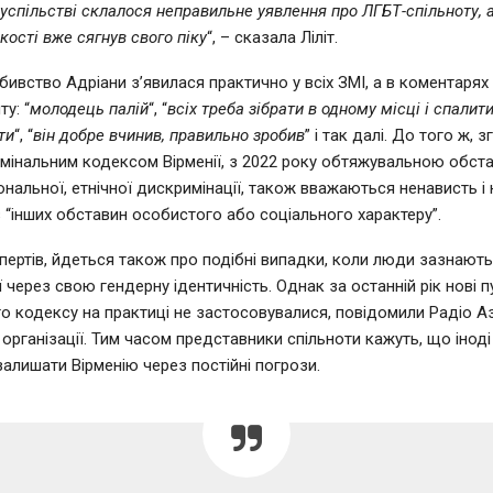
суспільстві склалося неправильне уявлення про ЛГБТ-спільноту, 
кості вже сягнув свого піку
“, – сказала Ліліт.
бивство Адріани з’явилася практично у всіх ЗМІ, а в коментарях
у: “
молодець палій
“, “
всіх треба зібрати в одному місці і спалит
ти
“, “
він добре вчинив, правильно зробив
” і так далі. До того ж, з
мінальним кодексом Вірменії, з 2022 року обтяжувальною обста
ональної, етнічної дискримінації, також вважаються ненависть і 
 “інших обставин особистого або соціального характеру”.
пертів, йдеться також про подібні випадки, коли люди зазнают
 через свою гендерну ідентичність. Однак за останній рік нові п
о кодексу на практиці не застосовувалися, повідомили Радіо А
організації. Тим часом представники спільноти кажуть, що іноді
алишати Вірменію через постійні погрози.