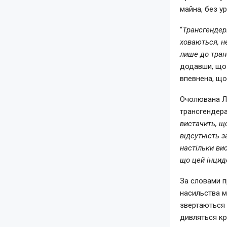
майна, без у
“
Трансгендер
ховаються, н
лише до транс
додавши, що 
впевнена, що
Очолювана Лі
трансгендера
вистачить, щ
відсутність 
настільки ви
що цей інцид
За словами п
насильства м
звертаються в
дивляться кр