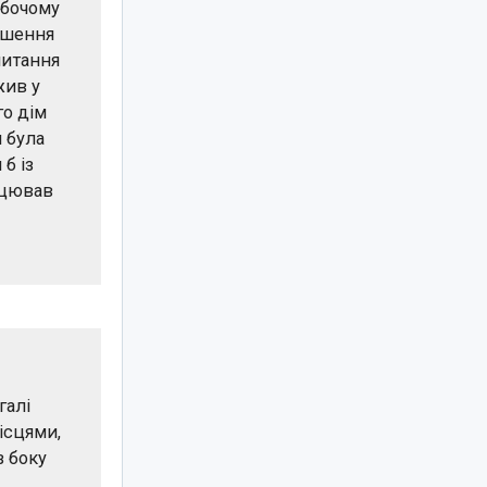
обочому
рішення
питання
жив у
го дім
 була
 б із
ацював
галі
ісцями,
з боку