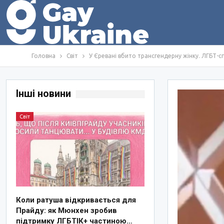
Головна
Світ
У Єревані вбито трансгендерну жінку. ЛГБТ-с
Інші новини
Світ
Коли ратуша відкривається для
Прайду: як Мюнхен зробив
підтримку ЛГБТІК+ частиною…