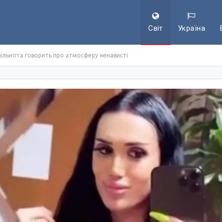
Світ
Україна
пільнота говорить про атмосферу ненависті