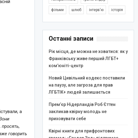
асній
фільми
шлюб
інтерв'ю
історія
Останні записи
Рік місця, де можна не ховатися: як у
Франківську живе перший ЛГБТ+
ком’юніті-центр
Новий Цивільний кодекс поставили
на паузу, але загроза для прав
ЛГБТІК+ людей залишається
Прем’єр Нідерландів Роб Єттен
стували, а
закликав квірну молодь не
приховувати себе
Вони
 просять,
Квірні книги для прифронтових
вже говорить