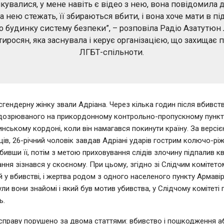
кувалися, у мене навіть є відео з нею, вона повідомила 
а нею стежать, її збираються вбити, і вона хоче мати в під
о будинку систему безпеки”, – розповіла Радіо Азатутюн 
иросян, яка заснувала і керує організацією, що захищає 
ЛГБТ-спільноти.
сгендерну жінку звали Адріана. Через кілька годин після вбивств
дозрюваного на прикордонному контрольно-пропускному пункті
инському кордоні, коли він намагався покинути країну. За версі
ів, 26-річний чоловік завдав Адріані ударів гострим колючо-рі
бивши її, потім з метою приховування слідів злочину підпалив кв
ння зізнався у скоєному. При цьому, згідно зі Слідчим комітетом
 у вбивстві, і жертва родом з одного населеного пункту Армаві
ули вони знайомі і який був мотив убивства, у Слідчому комітеті 
ь.
справу порушено за двома статтями: вбивство і пошкодження 