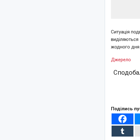
Ситуація под
виділяються 
жодного дня 
Джерело
Сподобал
Поділись пу