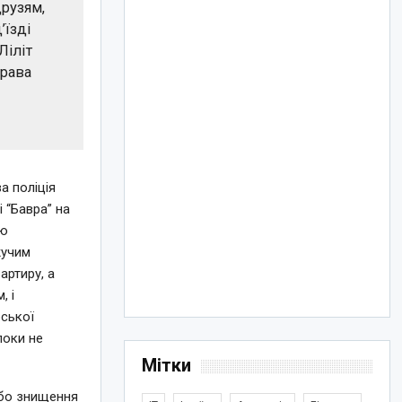
друзям,
’їзді
Ліліт
права
а поліція
 “Бавра” на
єю
жучим
артиру, а
, і
рської
поки не
Мітки
або знищення