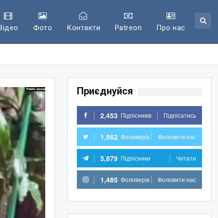
Відео
Фото
Контакти
Patreon
Про нас
Приєднуйся
2,453
Підпісників
Підпісатись
1,562
Фоловерів
Фоловити нас
5,879
Підпісники
Читати
1,485
Фоловерів
Фоловити нас