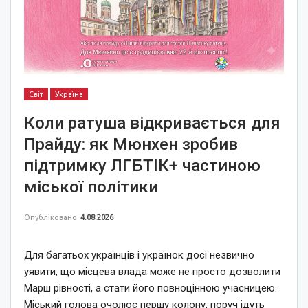
Світ
Україна
Коли ратуша відкривається для
Прайду: як Мюнхен зробив
підтримку ЛГБТІК+ частиною
міської політики
Опубліковано
4.08.2026
Для багатьох українців і українок досі незвично
уявити, що місцева влада може не просто дозволити
Марш рівності, а стати його повноцінною учасницею.
Міський голова очолює першу колону, поруч ідуть