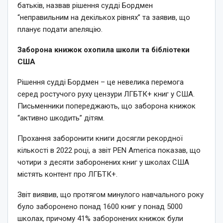
батьків, назвав рішення судді Бордмен
“неправильним на декількох рівнях” та заявив, що
планує подати апеляцію.
Заборона книжок охопила школи та бібліотеки
США
Рішення судді Бордмен – це невелика перемога
серед ростучого руху цензури ЛГБТК+ книг у США.
Письменники попереджають, що заборона книжок
“активно шкодить” дітям.
Прохання заборонити книги досягли рекордної
кількості в 2022 році, а звіт PEN America показав, що
чотири з десяти заборонених книг у школах США
містять контент про ЛГБТК+.
Звіт виявив, що протягом минулого навчального року
було заборонено понад 1600 книг у понад 5000
школах, причому 41% заборонених книжок були