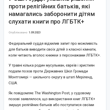
проти релігійних батьків, які
намагались заборонити дітям
слухати книги про ЛГБТК+
Опубліковано
1.09.2023
Федеральний суддя відхилив запит про можливість
для батьків виводити своїх дітей з класної кімнати,
коли читають вголос книжки з персонажами ЛГБТК+.
У травні кілька родин мусульман, євреїв і християн
подали позов проти Державних Шкіл Громади
Монтгомері — шкільного округу в штаті Меріленд,
США.
Як повідомляє The Washington Post, у судовому
позові заявлялося, що використання книг ЛГБТК+
змушує релігійних батьків або поступатися своїми