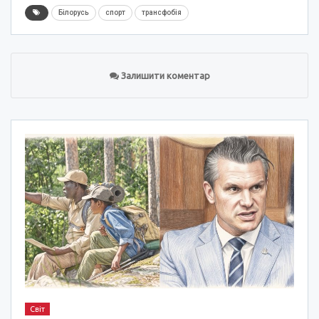
Білорусь
спорт
трансфобія
Залишити коментар
Світ