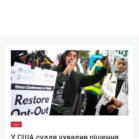
Світ
У США суддя ухвалив рішення