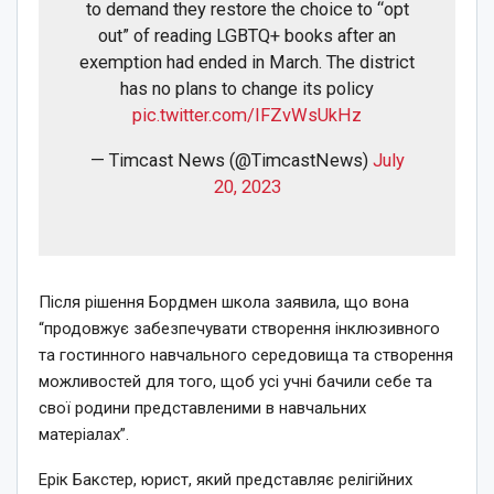
to demand they restore the choice to “opt
out” of reading LGBTQ+ books after an
exemption had ended in March. The district
has no plans to change its policy
pic.twitter.com/IFZvWsUkHz
— Timcast News (@TimcastNews)
July
20, 2023
Після рішення Бордмен школа заявила, що вона
“продовжує забезпечувати створення інклюзивного
та гостинного навчального середовища та створення
можливостей для того, щоб усі учні бачили себе та
свої родини представленими в навчальних
матеріалах”.
Ерік Бакстер, юрист, який представляє релігійних