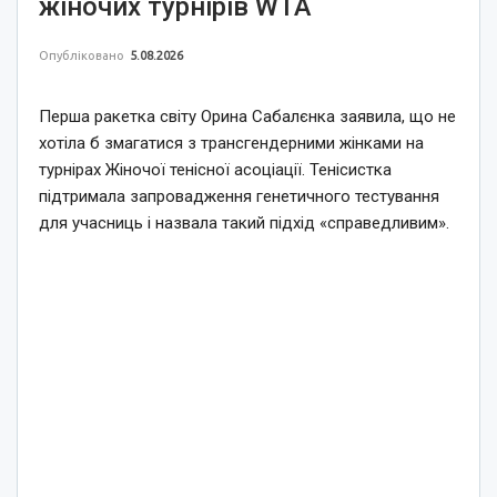
жіночих турнірів WTA
Опубліковано
5.08.2026
Перша ракетка світу Орина Сабалєнка заявила, що не
хотіла б змагатися з трансгендерними жінками на
турнірах Жіночої тенісної асоціації. Тенісистка
підтримала запровадження генетичного тестування
для учасниць і назвала такий підхід «справедливим».