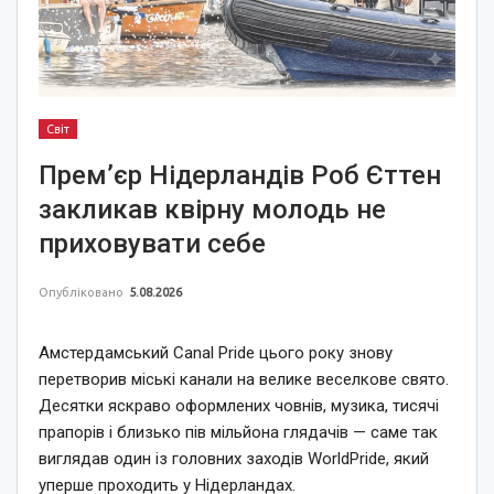
Світ
Прем’єр Нідерландів Роб Єттен
закликав квірну молодь не
приховувати себе
Опубліковано
5.08.2026
Амстердамський Canal Pride цього року знову
перетворив міські канали на велике веселкове свято.
Десятки яскраво оформлених човнів, музика, тисячі
прапорів і близько пів мільйона глядачів — саме так
виглядав один із головних заходів WorldPride, який
уперше проходить у Нідерландах.