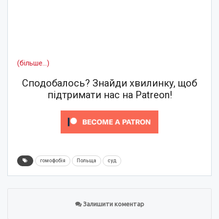
(більше…)
Сподобалось? Знайди хвилинку, щоб
підтримати нас на Patreon!
гомофобія
Польща
суд
Залишити коментар