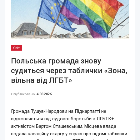
Світ
Польська громада знову
судиться через таблички «Зона,
вільна від ЛГБТ»
Опубліковано
4.08.2026
Громада Тушув-Народови на Підкарпатті не
відмовляється від судової боротьби з ЛГБТК+
активістом Бартом Сташевським. Місцева влада
подала касаційну скаргу у справі про відомі таблички