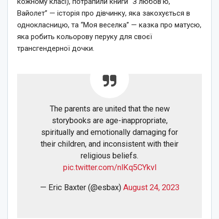
кожному класі), потрапили книги “З любов’ю,
Вайолет” — історія про дівчинку, яка закохується в
однокласницю, та “Моя веселка” — казка про матусю,
яка робить кольорову перуку для своєї
трансгендерної дочки.
The parents are united that the new
storybooks are age-inappropriate,
spiritually and emotionally damaging for
their children, and inconsistent with their
religious beliefs.
pic.twitter.com/nlKq5CYkvl
— Eric Baxter (@esbax)
August 24, 2023