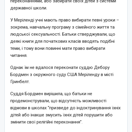
переконаннями, або забирати своїх дітей з системи
державної школи.
У Меріленді учні мають право вибирати певні уроки –
зокрема, навчальну програму з сімейного життя та
людської сексуальності. Батьки стверджували, що
деякі книги для початкових класів вводять подібні
теми, і тому вони повинні мати право вибирати
читання.
Однак їм не вдалося переконати суддю Дебору
Бордмен з окружного суду США Меріленду в місті
Гринбелт.
Суддя Бордмен вирішила, що батьки не
продемонстрували, що відсутність можливості
відмови в школах “призведе до індоктринування їхніх
дітей або інакше змусить їхніх дітей порушити або
змінити свої релігійні переконання”.