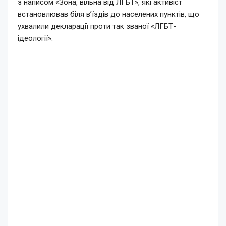
з написом «Зона, вільна від ЛГБТ», які активіст
встановлював біля в’їздів до населених пунктів, що
ухвалили декларації проти так званої «ЛГБТ-
ідеології».