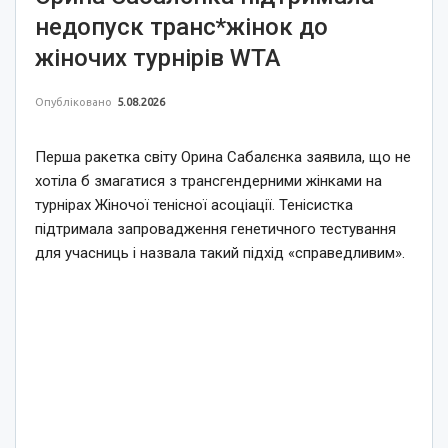
недопуск транс*жінок до
жіночих турнірів WTA
Опубліковано
5.08.2026
Перша ракетка світу Орина Сабалєнка заявила, що не
хотіла б змагатися з трансгендерними жінками на
турнірах Жіночої тенісної асоціації. Тенісистка
підтримала запровадження генетичного тестування
для учасниць і назвала такий підхід «справедливим».