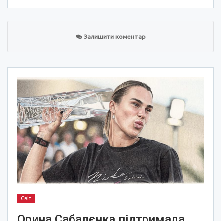
Залишити коментар
Світ
Орина Сабалєнка підтримала