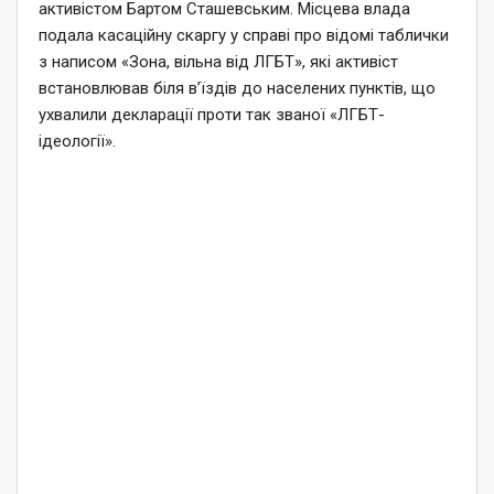
активістом Бартом Сташевським. Місцева влада
подала касаційну скаргу у справі про відомі таблички
з написом «Зона, вільна від ЛГБТ», які активіст
встановлював біля в’їздів до населених пунктів, що
ухвалили декларації проти так званої «ЛГБТ-
ідеології».