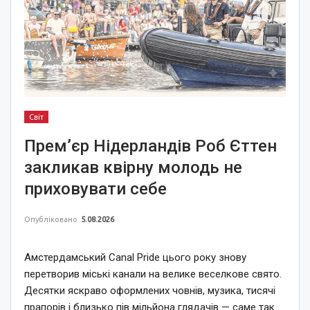
Світ
Прем’єр Нідерландів Роб Єттен
закликав квірну молодь не
приховувати себе
Опубліковано
5.08.2026
Амстердамський Canal Pride цього року знову
перетворив міські канали на велике веселкове свято.
Десятки яскраво оформлених човнів, музика, тисячі
прапорів і близько пів мільйона глядачів — саме так