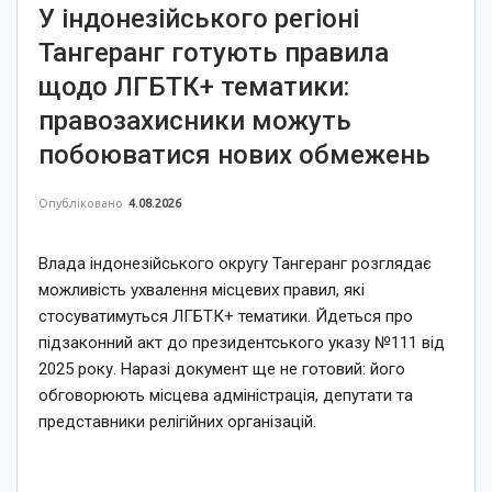
У індонезійського регіоні
Тангеранг готують правила
щодо ЛГБТК+ тематики:
правозахисники можуть
побоюватися нових обмежень
Опубліковано
4.08.2026
Влада індонезійського округу Тангеранг розглядає
можливість ухвалення місцевих правил, які
стосуватимуться ЛГБТК+ тематики. Йдеться про
підзаконний акт до президентського указу №111 від
2025 року. Наразі документ ще не готовий: його
обговорюють місцева адміністрація, депутати та
представники релігійних організацій.