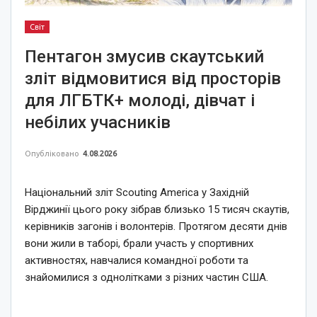
Світ
Пентагон змусив скаутський
зліт відмовитися від просторів
для ЛГБТК+ молоді, дівчат і
небілих учасників
Опубліковано
4.08.2026
Національний зліт Scouting America у Західній
Вірджинії цього року зібрав близько 15 тисяч скаутів,
керівників загонів і волонтерів. Протягом десяти днів
вони жили в таборі, брали участь у спортивних
активностях, навчалися командної роботи та
знайомилися з однолітками з різних частин США.