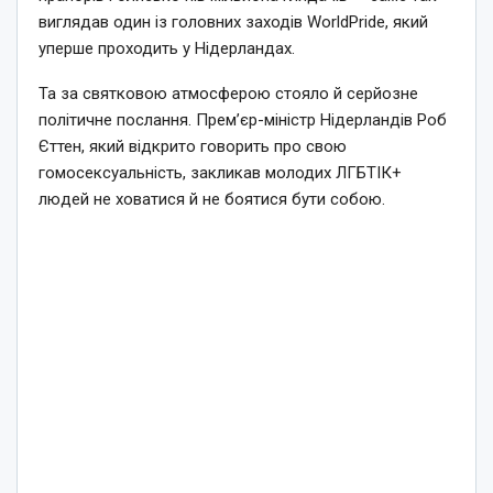
виглядав один із головних заходів WorldPride, який
уперше проходить у Нідерландах.
Та за святковою атмосферою стояло й серйозне
політичне послання. Прем’єр-міністр Нідерландів Роб
Єттен, який відкрито говорить про свою
гомосексуальність, закликав молодих ЛГБТІК+
людей не ховатися й не боятися бути собою.