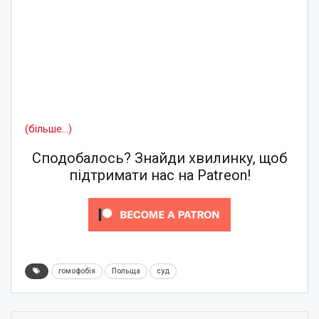
(більше…)
Сподобалось? Знайди хвилинку, щоб
підтримати нас на Patreon!
гомофобія
Польща
суд