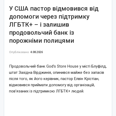
У США пастор відмовився від
допомоги через підтримку
ЛГБТК+ – і залишив
продовольчий банк із
порожніми полицями
Опубліковано
4.08.2026
Продовольчий банк God’s Store House у місті Блуфілд,
штат Західна Вірджинія, опинився майже без запасів
після того, як його керівник, пастор Елвін Крістіан,
відмовився приймати допомогу від організацій,
пов’язаних із підтримкою ЛГБТК+ людей.