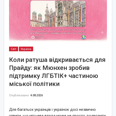
Світ
Україна
Коли ратуша відкривається для
Прайду: як Мюнхен зробив
підтримку ЛГБТІК+ частиною
міської політики
Опубліковано
4.08.2026
Для багатьох українців і українок досі незвично
уявити, що місцева влада може не просто дозволити