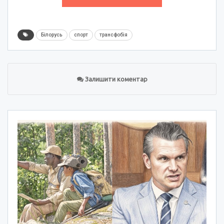
Білорусь
спорт
трансфобія
Залишити коментар