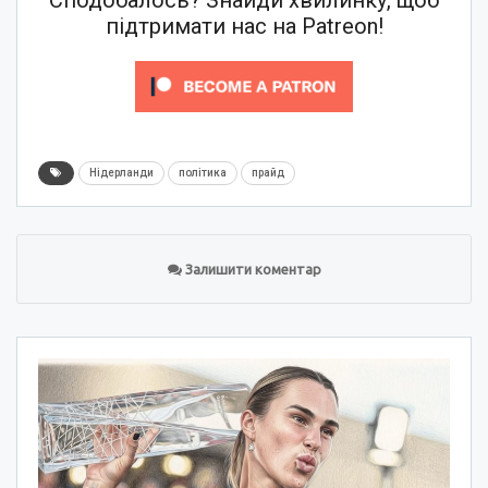
Сподобалось? Знайди хвилинку, щоб
підтримати нас на Patreon!
Нідерланди
політика
прайд
Залишити коментар