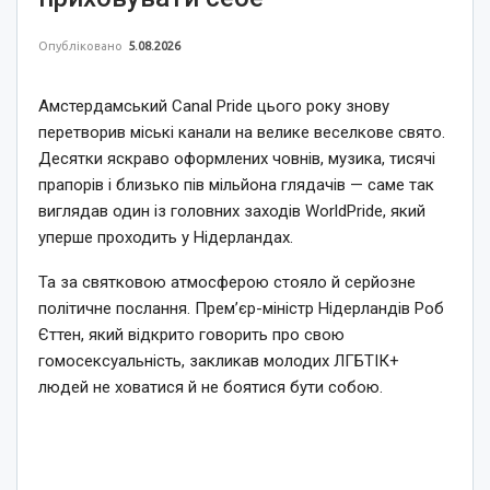
Опубліковано
5.08.2026
Амстердамський Canal Pride цього року знову
перетворив міські канали на велике веселкове свято.
Десятки яскраво оформлених човнів, музика, тисячі
прапорів і близько пів мільйона глядачів — саме так
виглядав один із головних заходів WorldPride, який
уперше проходить у Нідерландах.
Та за святковою атмосферою стояло й серйозне
політичне послання. Прем’єр-міністр Нідерландів Роб
Єттен, який відкрито говорить про свою
гомосексуальність, закликав молодих ЛГБТІК+
людей не ховатися й не боятися бути собою.