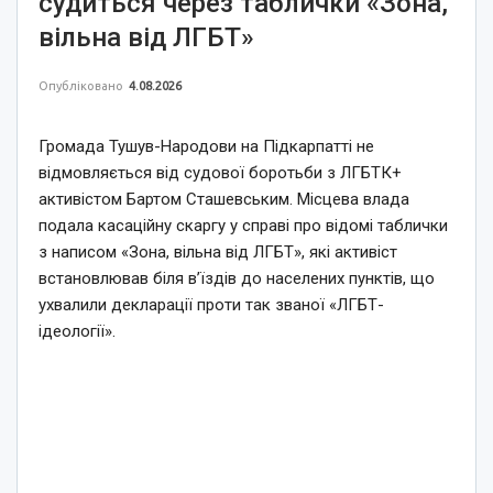
судиться через таблички «Зона,
вільна від ЛГБТ»
Опубліковано
4.08.2026
Громада Тушув-Народови на Підкарпатті не
відмовляється від судової боротьби з ЛГБТК+
активістом Бартом Сташевським. Місцева влада
подала касаційну скаргу у справі про відомі таблички
з написом «Зона, вільна від ЛГБТ», які активіст
встановлював біля в’їздів до населених пунктів, що
ухвалили декларації проти так званої «ЛГБТ-
ідеології».