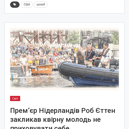
США
шлюб
Світ
Прем’єр Нідерландів Роб Єттен
закликав квірну молодь не
приховувати себе