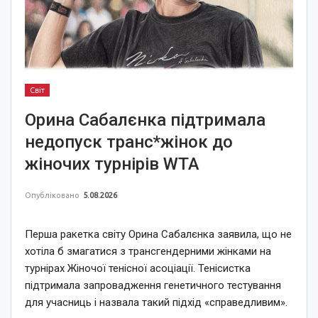
Світ
Орина Сабалєнка підтримала
недопуск транс*жінок до
жіночих турнірів WTA
Опубліковано
5.08.2026
Перша ракетка світу Орина Сабалєнка заявила, що не
хотіла б змагатися з трансгендерними жінками на
турнірах Жіночої тенісної асоціації. Тенісистка
підтримала запровадження генетичного тестування
для учасниць і назвала такий підхід «справедливим».