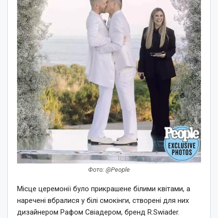
Фото: @People
Місце церемонії було прикрашене білими квітами, а
наречені вбралися у білі смокінги, створені для них
дизайнером Рафом Свіадером, бренд R.Swiader.