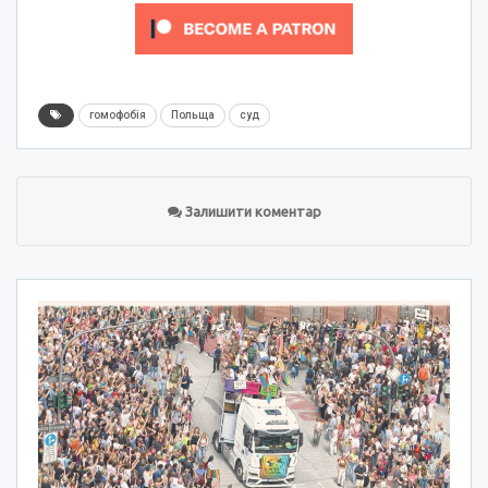
гомофобія
Польща
суд
Залишити коментар