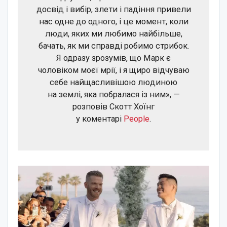
досвід і вибір, злети і падіння привели
нас одне до одного, і це момент, коли
люди, яких ми любимо найбільше,
бачать, як ми справді робимо стрибок.
Я одразу зрозумів, що Марк є
чоловіком моєї мрії, і я щиро відчуваю
себе найщасливішою людиною
на землі, яка побралася із ним», —
розповів Скотт Хоїнг
у коментарі
People
.