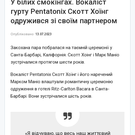
У білих смокінгах. Вокаліст
гурту Pentatonix Скотт Хоїнг
одружився зі своїм партнером
Опубліковано
13.07.2023
Закохана пара побралася на таємній церемонії у
Санта-Барбарі, Каліфорнія. Скотт Хоінг і Марк Маніо
зустрічалися протягом шести років.
Вокаліст Pentatonix Скотт Хоїнг і його наречений
Марком Маніо влаштуали романтичну церемонію
одруження в готелі Ritz-Carlton Bacara в Санта-
Барбарі. Вони зустрічалися шість років.
«Я відчуваю, що весь наш життєвий