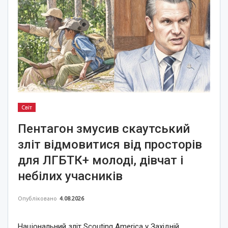
Світ
Пентагон змусив скаутський
зліт відмовитися від просторів
для ЛГБТК+ молоді, дівчат і
небілих учасників
Опубліковано
4.08.2026
Національний зліт Scouting America у Західній