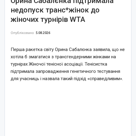
Орина Сабалєнка підтримала
недопуск транс*жінок до
жіночих турнірів WTA
Опубліковано
5.08.2026
Перша ракетка світу Орина Сабалєнка заявила, що не
хотіла б змагатися з трансгендерними жінками на
турнірах Жіночої тенісної асоціації. Тенісистка
підтримала запровадження генетичного тестування
для учасниць і назвала такий підхід «справедливим».