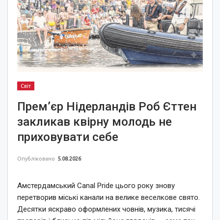
Світ
Прем’єр Нідерландів Роб Єттен
закликав квірну молодь не
приховувати себе
Опубліковано
5.08.2026
Амстердамський Canal Pride цього року знову
перетворив міські канали на велике веселкове свято.
Десятки яскраво оформлених човнів, музика, тисячі