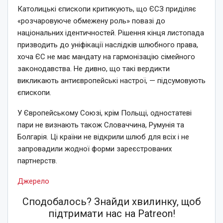
Католицькі єпископи критикують, що ЄСЗ приділяє
«розчаровуюче обмежену роль» повазі до
національних ідентичностей. Рішення кінця листопада
призводить до уніфікації наслідків шлюбного права,
хоча ЄС не має мандату на гармонізацію сімейного
законодавства. Не дивно, що такі вердикти
викликають антиєвропейські настрої, — підсумовують
єпископи.
У Європейському Союзі, крім Польщі, одностатеві
пари не визнають також Словаччина, Румунія та
Болгарія. Ці країни не відкрили шлюб для всіх і не
запровадили жодної форми зареєстрованих
партнерств.
Джерело
Сподобалось? Знайди хвилинку, щоб
підтримати нас на Patreon!