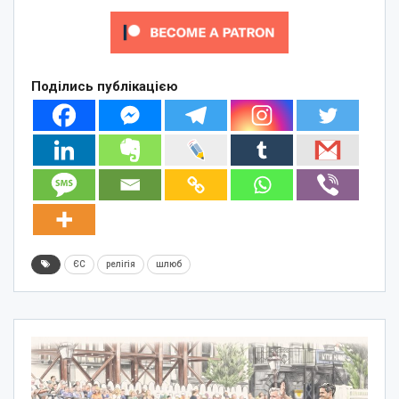
Поділись публікацією
ЄС
релігія
шлюб