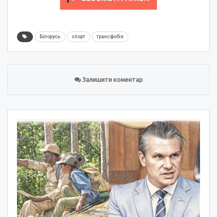
Білорусь
спорт
трансфобія
Залишити коментар