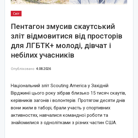
Світ
Пентагон змусив скаутський
зліт відмовитися від просторів
для ЛГБТК+ молоді, дівчат і
небілих учасників
Опубліковано
4.08.2026
Національний зліт Scouting America у Західній
Вірджинії цього року зібрав близько 15 тисяч скаутів,
керівників загонів і волонтерів. Протягом десяти днів
вони жили в таборі, брали участь у спортивних
активностях, навчалися командної роботи та
знайомилися з однолітками з різних частин США.