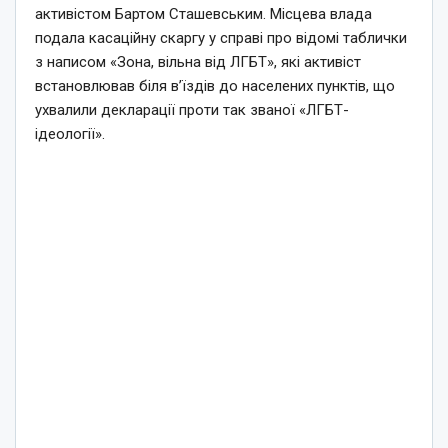
активістом Бартом Сташевським. Місцева влада
подала касаційну скаргу у справі про відомі таблички
з написом «Зона, вільна від ЛГБТ», які активіст
встановлював біля в’їздів до населених пунктів, що
ухвалили декларації проти так званої «ЛГБТ-
ідеології».