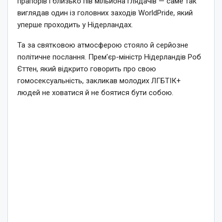
прапорів і близько пів мільйона глядачів — саме так
виглядав один із головних заходів WorldPride, який
уперше проходить у Нідерландах.
Та за святковою атмосферою стояло й серйозне
політичне послання. Прем’єр-міністр Нідерландів Роб
Єттен, який відкрито говорить про свою
гомосексуальність, закликав молодих ЛГБТІК+
людей не ховатися й не боятися бути собою.