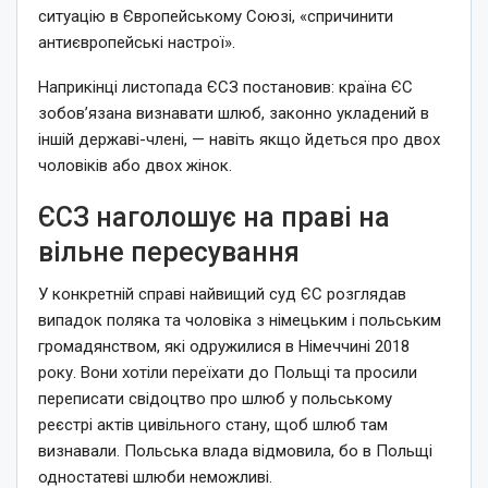
ситуацію в Європейському Союзі, «спричинити
антиєвропейські настрої».
Наприкінці листопада ЄСЗ постановив: країна ЄС
зобов’язана визнавати шлюб, законно укладений в
іншій державі-члені, — навіть якщо йдеться про двох
чоловіків або двох жінок.
ЄСЗ наголошує на праві на
вільне пересування
У конкретній справі найвищий суд ЄС розглядав
випадок поляка та чоловіка з німецьким і польським
громадянством, які одружилися в Німеччині 2018
року. Вони хотіли переїхати до Польщі та просили
переписати свідоцтво про шлюб у польському
реєстрі актів цивільного стану, щоб шлюб там
визнавали. Польська влада відмовила, бо в Польщі
одностатеві шлюби неможливі.