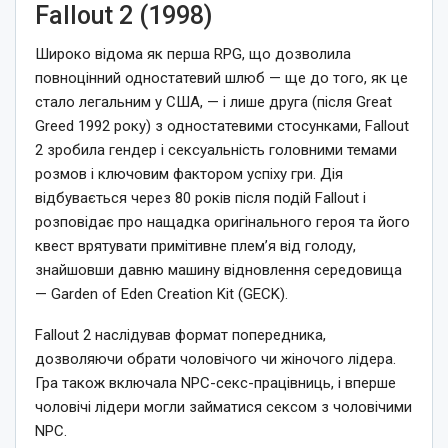
Fallout 2 (1998)
Широко відома як перша RPG, що дозволила
повноцінний одностатевий шлюб — ще до того, як це
стало легальним у США, — і лише друга (після Great
Greed 1992 року) з одностатевими стосунками, Fallout
2 зробила гендер і сексуальність головними темами
розмов і ключовим фактором успіху гри. Дія
відбувається через 80 років після подій Fallout і
розповідає про нащадка оригінального героя та його
квест врятувати примітивне плем’я від голоду,
знайшовши давню машину відновлення середовища
— Garden of Eden Creation Kit (GECK).
Fallout 2 наслідував формат попередника,
дозволяючи обрати чоловічого чи жіночого лідера.
Гра також включала NPC-секс-працівниць, і вперше
чоловічі лідери могли займатися сексом з чоловічими
NPC.