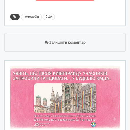
гомофобія
США
Залишити коментар