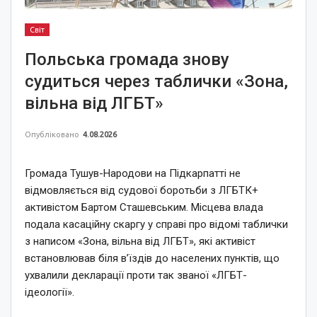
Світ
Польська громада знову
судиться через таблички «Зона,
вільна від ЛГБТ»
Опубліковано
4.08.2026
Громада Тушув-Народови на Підкарпатті не
відмовляється від судової боротьби з ЛГБТК+
активістом Бартом Сташевським. Місцева влада
подала касаційну скаргу у справі про відомі таблички
з написом «Зона, вільна від ЛГБТ», які активіст
встановлював біля в’їздів до населених пунктів, що
ухвалили декларації проти так званої «ЛГБТ-
ідеології».