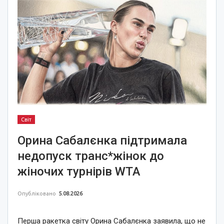
Світ
Орина Сабалєнка підтримала
недопуск транс*жінок до
жіночих турнірів WTA
Опубліковано
5.08.2026
Перша ракетка світу Орина Сабалєнка заявила, що не