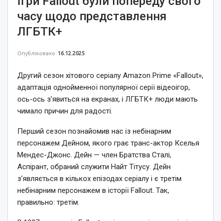
Ігри Fallout були попереду свого
часу щодо представлення
ЛГБТК+
Опубліковано
16.12.2025
Другий сезон хітового серіалу Amazon Prime «Fallout»,
адаптація однойменної популярної серії відеоігор,
ось-ось з’явиться на екранах, і ЛГБТК+ люди мають
чимало причин для радості.
Перший сезон познайомив нас із небінарним
персонажем Дейном, якого грає транс-актор Кселья
Мендес-Джонс. Дейн — член Братства Сталі,
Аспірант, обраний служити Найт Тітусу. Дейн
з’являється в кількох епізодах серіалу і є третім
небінарним персонажем в історії Fallout. Так,
правильно: третім.