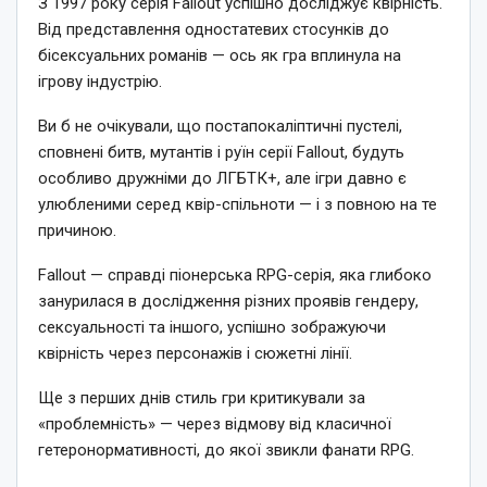
З 1997 року серія Fallout успішно досліджує квірність.
Від представлення одностатевих стосунків до
бісексуальних романів — ось як гра вплинула на
ігрову індустрію.
Ви б не очікували, що постапокаліптичні пустелі,
сповнені битв, мутантів і руїн серії Fallout, будуть
особливо дружніми до ЛГБТК+, але ігри давно є
улюбленими серед квір-спільноти — і з повною на те
причиною.
Fallout — справді піонерська RPG-серія, яка глибоко
занурилася в дослідження різних проявів гендеру,
сексуальності та іншого, успішно зображуючи
квірність через персонажів і сюжетні лінії.
Ще з перших днів стиль гри критикували за
«проблемність» — через відмову від класичної
гетеронормативності, до якої звикли фанати RPG.