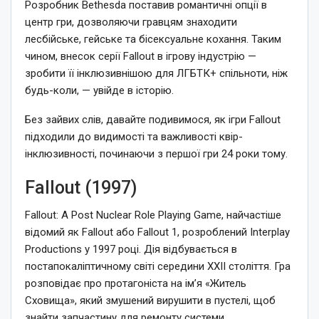
Розробник Bethesda поставив романтичні опції в
центр гри, дозволяючи гравцям знаходити
лесбійське, гейське та бісексуальне кохання. Таким
чином, внесок серії Fallout в ігрову індустрію —
зробити її інклюзивнішою для ЛГБТК+ спільноти, ніж
будь-коли, — увійде в історію.
Без зайвих слів, давайте подивимося, як ігри Fallout
підходили до видимості та важливості квір-
інклюзивності, починаючи з першої гри 24 роки тому.
Fallout (1997)
Fallout: A Post Nuclear Role Playing Game, найчастіше
відомий як Fallout або Fallout 1, розроблений Interplay
Productions у 1997 році. Дія відбувається в
постапокаліптичному світі середини XXII століття. Гра
розповідає про протагоніста на ім’я «Житель
Сховища», який змушений вирушити в пустелі, щоб
знайти запчастину для ремонту системи