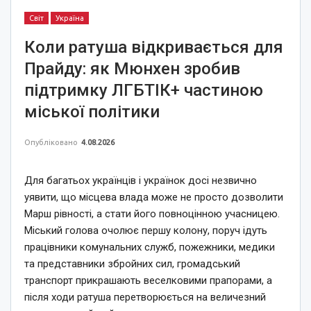
Світ
Україна
Коли ратуша відкривається для
Прайду: як Мюнхен зробив
підтримку ЛГБТІК+ частиною
міської політики
Опубліковано
4.08.2026
Для багатьох українців і українок досі незвично
уявити, що місцева влада може не просто дозволити
Марш рівності, а стати його повноцінною учасницею.
Міський голова очолює першу колону, поруч ідуть
працівники комунальних служб, пожежники, медики
та представники збройних сил, громадський
транспорт прикрашають веселковими прапорами, а
після ходи ратуша перетворюється на величезний