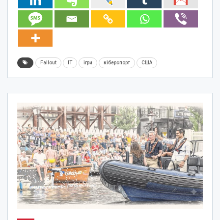
Fallout
IT
ігри
кіберспорт
США