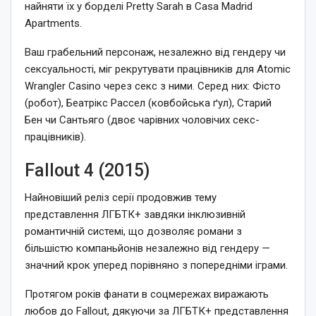
найняти їх у борделі Pretty Sarah в Casa Madrid
Apartments.
Ваш грабельний персонаж, незалежно від гендеру чи
сексуальності, міг рекрутувати працівників для Atomic
Wrangler Casino через секс з ними. Серед них: Фісто
(робот), Беатрікс Рассел (ковбойська ґул), Старий
Бен чи Сантьяго (двоє чарівних чоловічих секс-
працівників).
Fallout 4 (2015)
Найновіший реліз серії продовжив тему
представлення ЛГБТК+ завдяки інклюзивній
романтичній системі, що дозволяє романи з
більшістю компаньйонів незалежно від гендеру —
значний крок уперед порівняно з попередніми іграми.
Протягом років фанати в соцмережах виражають
любов до Fallout, дякуючи за ЛГБТК+ представлення