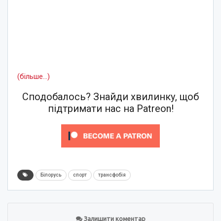
(більше…)
Сподобалось? Знайди хвилинку, щоб
підтримати нас на Patreon!
Білорусь
спорт
трансфобія
Залишити коментар