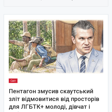
Світ
Пентагон змусив скаутський
зліт відмовитися від просторів
для ЛГБТК+ молоді, дівчат і