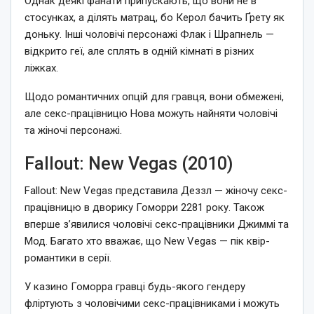
Однак деякі фанати припускають, що вони не в
стосунках, а ділять матрац, бо Керол бачить Ґрету як
доньку. Інші чоловічі персонажі Флак і Шрапнель —
відкрито геї, але сплять в одній кімнаті в різних
ліжках.
Щодо романтичних опцій для гравця, вони обмежені,
але секс-працівницю Нова можуть найняти чоловічі
та жіночі персонажі.
Fallout: New Vegas (2010)
Fallout: New Vegas представила Деззл — жіночу секс-
працівницю в дворику Гоморри 2281 року. Також
вперше з’явилися чоловічі секс-працівники Джиммі та
Мод. Багато хто вважає, що New Vegas — пік квір-
романтики в серії.
У казино Гоморра гравці будь-якого гендеру
фліртують з чоловічими секс-працівниками і можуть