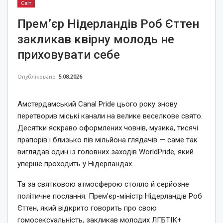
Світ
Прем’єр Нідерландів Роб Єттен
закликав квірну молодь не
приховувати себе
Опубліковано
5.08.2026
Амстердамський Canal Pride цього року знову
перетворив міські канали на велике веселкове свято.
Десятки яскраво оформлених човнів, музика, тисячі
прапорів і близько пів мільйона глядачів — саме так
виглядав один із головних заходів WorldPride, який
уперше проходить у Нідерландах.
Та за святковою атмосферою стояло й серйозне
політичне послання. Прем’єр-міністр Нідерландів Роб
Єттен, який відкрито говорить про свою
гомосексуальність, закликав молодих ЛГБТІК+