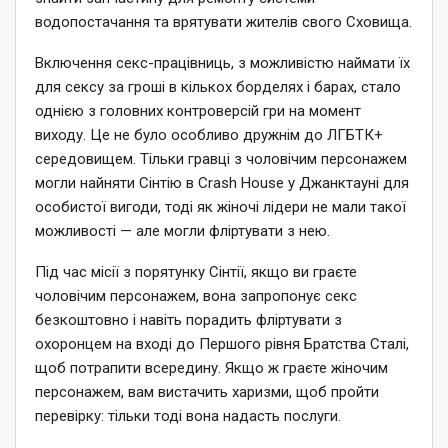
водопостачання та врятувати жителів свого Сховища.
Включення секс-працівниць, з можливістю наймати їх
для сексу за гроші в кількох борделях і барах, стало
однією з головних контроверсій гри на момент
виходу. Це не було особливо дружнім до ЛГБТК+
середовищем. Тільки гравці з чоловічим персонажем
могли найняти Сінтію в Crash House у Джанктауні для
особистої вигоди, тоді як жіночі лідери не мали такої
можливості — але могли фліртувати з нею.
Під час місії з порятунку Сінтії, якщо ви граєте
чоловічим персонажем, вона запропонує секс
безкоштовно і навіть порадить фліртувати з
охоронцем на вході до Першого рівня Братства Сталі,
щоб потрапити всередину. Якщо ж граєте жіночим
персонажем, вам вистачить харизми, щоб пройти
перевірку: тільки тоді вона надасть послуги.