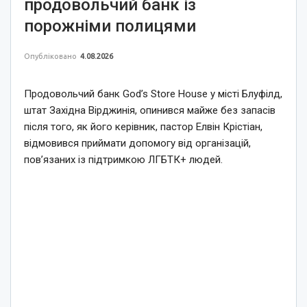
продовольчий банк із
порожніми полицями
Опубліковано
4.08.2026
Продовольчий банк God’s Store House у місті Блуфілд,
штат Західна Вірджинія, опинився майже без запасів
після того, як його керівник, пастор Елвін Крістіан,
відмовився приймати допомогу від організацій,
пов’язаних із підтримкою ЛГБТК+ людей.