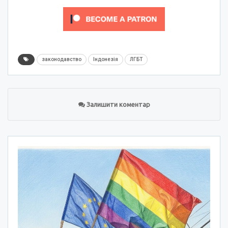
законодавство
Індонезія
ЛГБТ
Залишити коментар