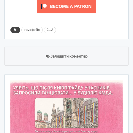
гомофобія
США
Залишити коментар