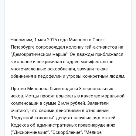
Напомним, 1 мая 2015 года Милонов в Санкт-
Петербурге сопровождал колонну гей-активистов на
“Демократическом марше”. Он дважды приближался
к колонне и выкрикивал в адрес манифестантов
многочисленные оскорбления, звучали также
обвинения в педофилии и угрозы конкретным людям.
Против Милонова были поданы 8 персональных
исков. Истцы просят взыскать в качестве моральной
компенсации в сумме 2 млн рублей. Заявители
считают, что своими действиями в отношении
“Радужной колонны” депутат нарушил ряд статей
Кодекса об административных правонарушениях
(“Дискриминация”, “Оскорбление”, “Мелкое