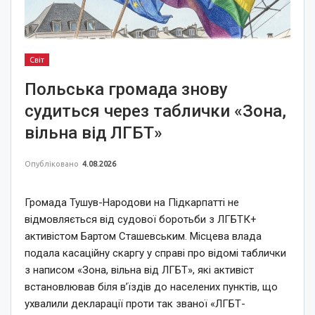
Світ
Польська громада знову
судиться через таблички «Зона,
вільна від ЛГБТ»
Опубліковано
4.08.2026
Громада Тушув-Народови на Підкарпатті не
відмовляється від судової боротьби з ЛГБТК+
активістом Бартом Сташевським. Місцева влада
подала касаційну скаргу у справі про відомі таблички
з написом «Зона, вільна від ЛГБТ», які активіст
встановлював біля в’їздів до населених пунктів, що
ухвалили декларації проти так званої «ЛГБТ-