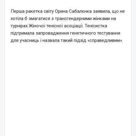
Перша ракетка світу Орина Сабалєнка заявила, що не
хотіла б змагатися з трансгендерними жінками на
турнірах Жіночої тенісної асоціації. Тенісистка
підтримала запровадження генетичного тестування
для учасниць і назвала такий підхід «справедливим».