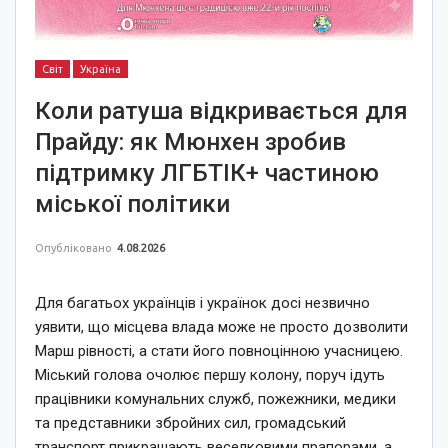
Світ
Україна
Коли ратуша відкривається для
Прайду: як Мюнхен зробив
підтримку ЛГБТІК+ частиною
міської політики
Опубліковано
4.08.2026
Для багатьох українців і українок досі незвично
уявити, що місцева влада може не просто дозволити
Марш рівності, а стати його повноцінною учасницею.
Міський голова очолює першу колону, поруч ідуть
працівники комунальних служб, пожежники, медики
та представники збройних сил, громадський
транспорт прикрашають веселковими прапорами, а