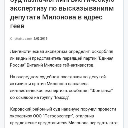
экспертизу по высказываниям
депутата Милонова в адрес
геев
Опубліковано
9.02.2019
Лингвистическая экспертиза определит, оскорблял
ли видный представитель парвящей партии “Единая
Россия” Виталий Милонов гей-активистов.
На очередном судебном заседании по делу гей-
активисты против Милонова назначена
лингвистическая экспертиза, сообщает “Фонтанка”
со ссылкой на группу “Выход”.
Кировский районный суд накануне поручил провести
экспертизу ООО “Петроэксперт”, отклонив
предложение представителя Милонова передать этот