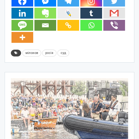
мілонов
росія
суд