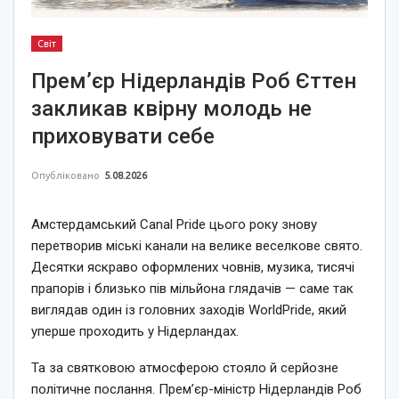
Світ
Прем’єр Нідерландів Роб Єттен
закликав квірну молодь не
приховувати себе
Опубліковано
5.08.2026
Амстердамський Canal Pride цього року знову
перетворив міські канали на велике веселкове свято.
Десятки яскраво оформлених човнів, музика, тисячі
прапорів і близько пів мільйона глядачів — саме так
виглядав один із головних заходів WorldPride, який
уперше проходить у Нідерландах.
Та за святковою атмосферою стояло й серйозне
політичне послання. Прем’єр-міністр Нідерландів Роб