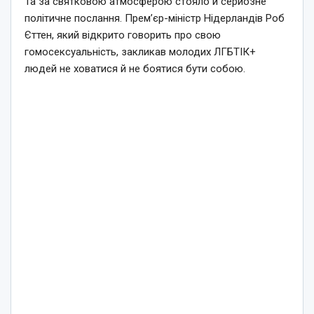
Та за святковою атмосферою стояло й серйозне
політичне послання. Прем’єр-міністр Нідерландів Роб
Єттен, який відкрито говорить про свою
гомосексуальність, закликав молодих ЛГБТІК+
людей не ховатися й не боятися бути собою.