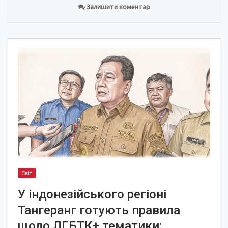
Залишити коментар
Світ
У індонезійського регіоні
Тангеранг готують правила
щодо ЛГБТК+ тематики: