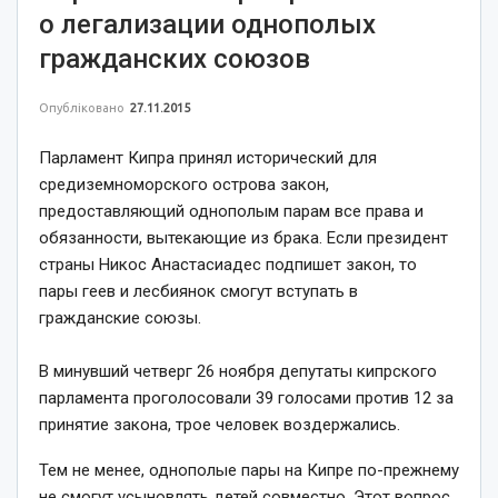
о легализации однополых
гражданских союзов
Опубліковано
27.11.2015
Парламент Кипра принял исторический для
средиземноморского острова закон,
предоставляющий однополым парам все права и
обязанности, вытекающие из брака. Если президент
страны Никос Анастасиадес подпишет закон, то
пары геев и лесбиянок смогут вступать в
гражданские союзы.
В минувший четверг 26 ноября депутаты кипрского
парламента проголосовали 39 голосами против 12 за
принятие закона, трое человек воздержались.
Тем не менее, однополые пары на Кипре по-прежнему
не смогут усыновлять детей совместно. Этот вопрос