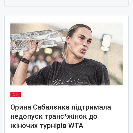
Світ
Орина Сабалєнка підтримала
недопуск транс*жінок до
жіночих турнірів WTA