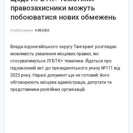
правозахисники можуть
побоюватися нових обмежень
Опубліковано
4.08.2026
Влада індонезійського округу Тангеранг розглядає
можливість ухвалення місцевих правил, які
стосуватимуться ЛГБТК+ тематики. Йдеться про
підзаконний акт до президентського указу №111 від
2025 року. Наразі документ ще не готовий: його
обговорюють місцева адміністрація, депутати та
представники релігійних організацій.