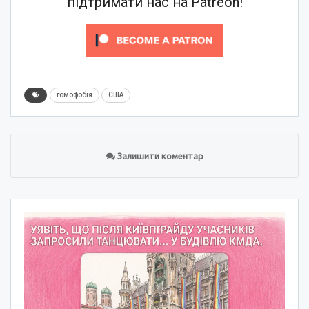
підтримати нас на Patreon!
гомофобія
США
Залишити коментар