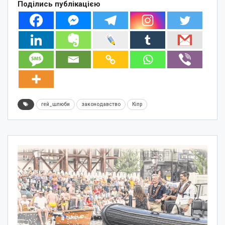
Поділись публікацією
гей_шлюби
законодавство
Кіпр