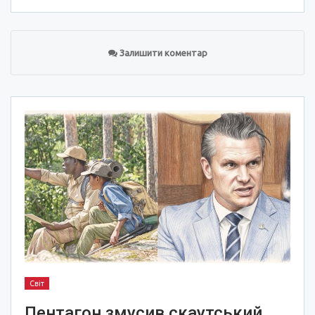
Залишити коментар
Світ
Пентагон змусив скаутський