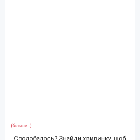
(більше…)
Сподобалось? Знайди хвилинку, щоб