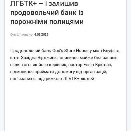
ЛГБТК+ – і залишив
продовольчий банк із
порожніми полицями
Опубліковано
4.08.2026
Продовольчий банк God’s Store House у місті Блуфілд,
штат Західна Вірджинія, опинився майже без запасів
після того, як його керівник, пастор Елвін Крістіан,
відмовився приймати допомогу від організацій,
пов’язаних із підтримкою ЛГБТК+ людей.