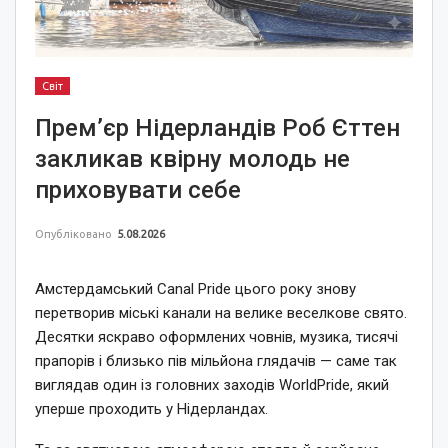
Світ
Прем’єр Нідерландів Роб Єттен
закликав квірну молодь не
приховувати себе
Опубліковано
5.08.2026
Амстердамський Canal Pride цього року знову
перетворив міські канали на велике веселкове свято.
Десятки яскраво оформлених човнів, музика, тисячі
прапорів і близько пів мільйона глядачів — саме так
виглядав один із головних заходів WorldPride, який
уперше проходить у Нідерландах.