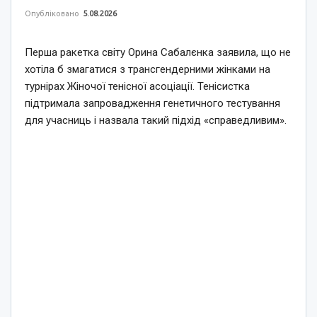
Опубліковано
5.08.2026
Перша ракетка світу Орина Сабалєнка заявила, що не
хотіла б змагатися з трансгендерними жінками на
турнірах Жіночої тенісної асоціації. Тенісистка
підтримала запровадження генетичного тестування
для учасниць і назвала такий підхід «справедливим».