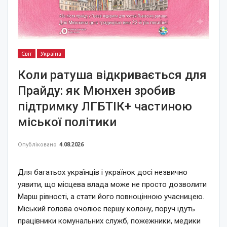
Світ
Україна
Коли ратуша відкривається для
Прайду: як Мюнхен зробив
підтримку ЛГБТІК+ частиною
міської політики
Опубліковано
4.08.2026
Для багатьох українців і українок досі незвично
уявити, що місцева влада може не просто дозволити
Марш рівності, а стати його повноцінною учасницею.
Міський голова очолює першу колону, поруч ідуть
працівники комунальних служб, пожежники, медики