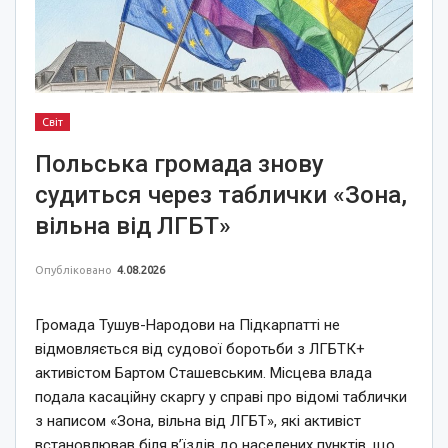
Світ
Польська громада знову
судиться через таблички «Зона,
вільна від ЛГБТ»
Опубліковано
4.08.2026
Громада Тушув-Народови на Підкарпатті не
відмовляється від судової боротьби з ЛГБТК+
активістом Бартом Сташевським. Місцева влада
подала касаційну скаргу у справі про відомі таблички
з написом «Зона, вільна від ЛГБТ», які активіст
встановлював біля в’їздів до населених пунктів, що