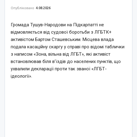
Опубліковано
4.08.2026
Громада Тушув-Народови на Підкарпатті не
відмовляється від судової боротьби з ЛГБТК+
активістом Бартом Сташевським. Місцева влада
подала касаційну скаргу у справі про відомі таблички
з написом «Зона, вільна від ЛГБТ», які активіст
встановлював біля в’їздів до населених пунктів, що
ухвалили декларації проти так званої «ЛГБТ-
ідеології».