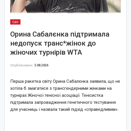
Світ
Орина Сабалєнка підтримала
недопуск транс*жінок до
жіночих турнірів WTA
Опубліковано
5.08.2026
Перша ракетка світу Орина Сабалєнка заявила, що не
хотіла б змагатися з трансгендерними жінками на
турнірах Жіночої тенісної асоціації. Тенісистка
підтримала запровадження генетичного тестування
для учасниць і назвала такий підхід «справедливим».