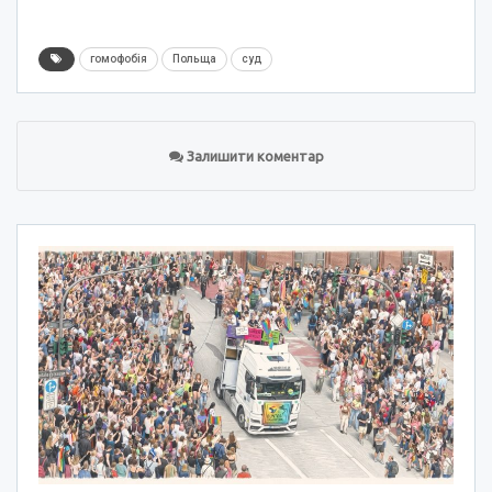
гомофобія
Польща
суд
Залишити коментар