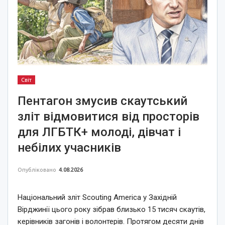
Світ
Пентагон змусив скаутський
зліт відмовитися від просторів
для ЛГБТК+ молоді, дівчат і
небілих учасників
Опубліковано
4.08.2026
Національний зліт Scouting America у Західній
Вірджинії цього року зібрав близько 15 тисяч скаутів,
керівників загонів і волонтерів. Протягом десяти днів