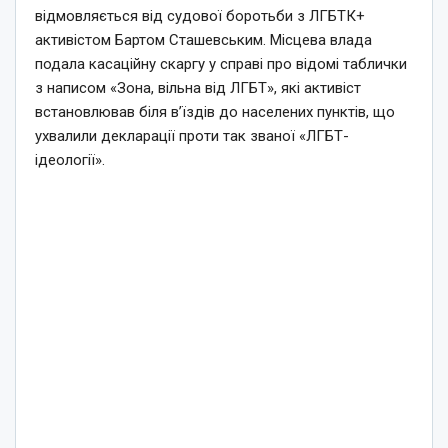
відмовляється від судової боротьби з ЛГБТК+
активістом Бартом Сташевським. Місцева влада
подала касаційну скаргу у справі про відомі таблички
з написом «Зона, вільна від ЛГБТ», які активіст
встановлював біля в’їздів до населених пунктів, що
ухвалили декларації проти так званої «ЛГБТ-
ідеології».