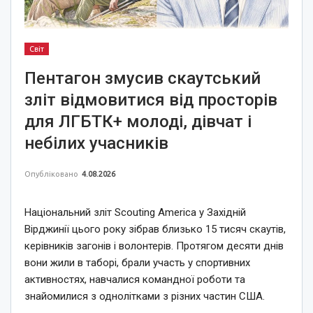
Світ
Пентагон змусив скаутський
зліт відмовитися від просторів
для ЛГБТК+ молоді, дівчат і
небілих учасників
Опубліковано
4.08.2026
Національний зліт Scouting America у Західній
Вірджинії цього року зібрав близько 15 тисяч скаутів,
керівників загонів і волонтерів. Протягом десяти днів
вони жили в таборі, брали участь у спортивних
активностях, навчалися командної роботи та
знайомилися з однолітками з різних частин США.