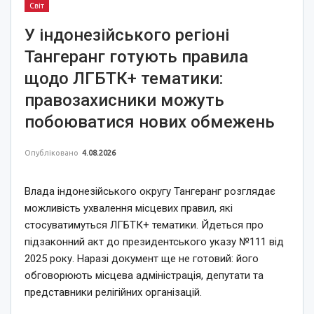
Світ
У індонезійського регіоні
Тангеранг готують правила
щодо ЛГБТК+ тематики:
правозахисники можуть
побоюватися нових обмежень
Опубліковано
4.08.2026
Влада індонезійського округу Тангеранг розглядає
можливість ухвалення місцевих правил, які
стосуватимуться ЛГБТК+ тематики. Йдеться про
підзаконний акт до президентського указу №111 від
2025 року. Наразі документ ще не готовий: його
обговорюють місцева адміністрація, депутати та
представники релігійних організацій.