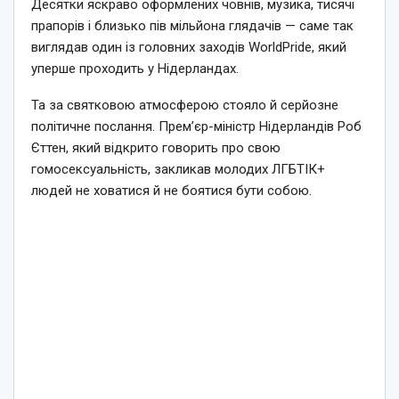
Десятки яскраво оформлених човнів, музика, тисячі
прапорів і близько пів мільйона глядачів — саме так
виглядав один із головних заходів WorldPride, який
уперше проходить у Нідерландах.
Та за святковою атмосферою стояло й серйозне
політичне послання. Прем’єр-міністр Нідерландів Роб
Єттен, який відкрито говорить про свою
гомосексуальність, закликав молодих ЛГБТІК+
людей не ховатися й не боятися бути собою.