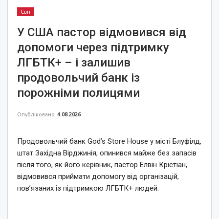
Світ
У США пастор відмовився від
допомоги через підтримку
ЛГБТК+ – і залишив
продовольчий банк із
порожніми полицями
Опубліковано
4.08.2026
Продовольчий банк God’s Store House у місті Блуфілд,
штат Західна Вірджинія, опинився майже без запасів
після того, як його керівник, пастор Елвін Крістіан,
відмовився приймати допомогу від організацій,
пов’язаних із підтримкою ЛГБТК+ людей.