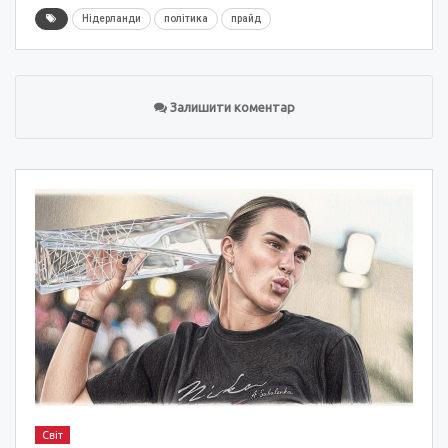
Нідерланди
політика
прайд
Залишити коментар
Світ