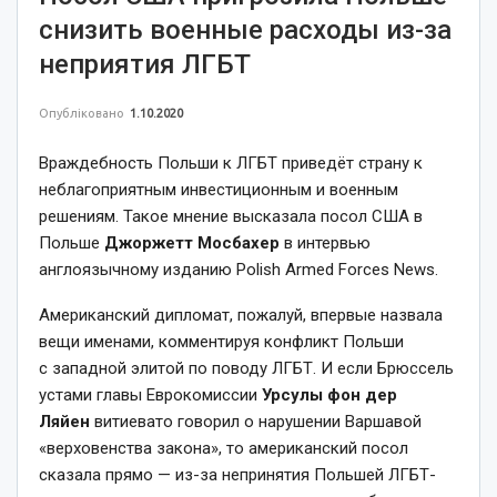
снизить военные расходы из-за
неприятия ЛГБТ
Опубліковано
1.10.2020
Враждебность Польши к ЛГБТ приведёт страну к
неблагоприятным инвестиционным и военным
решениям. Такое мнение высказала посол США в
Польше
Джоржетт Моcбахер
в интервью
англоязычному изданию Polish Armed Forces News.
Американский дипломат, пожалуй, впервые назвала
вещи именами, комментируя конфликт Польши
с западной элитой по поводу ЛГБТ. И если Брюссель
устами главы Еврокомиссии
Урсулы фон дер
Ляйен
витиевато говорил о нарушении Варшавой
«верховенства закона», то американский посол
сказала прямо — из-за непринятия Польшей ЛГБТ-