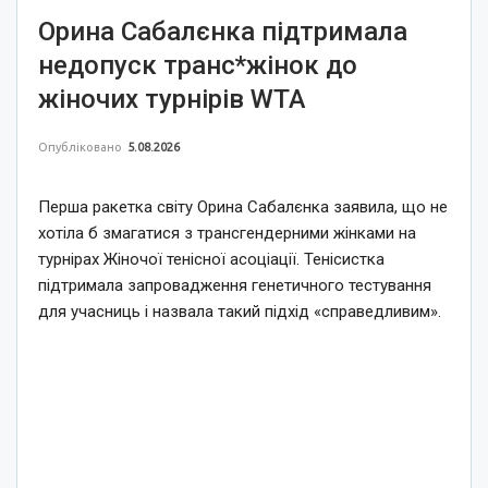
Орина Сабалєнка підтримала
недопуск транс*жінок до
жіночих турнірів WTA
Опубліковано
5.08.2026
Перша ракетка світу Орина Сабалєнка заявила, що не
хотіла б змагатися з трансгендерними жінками на
турнірах Жіночої тенісної асоціації. Тенісистка
підтримала запровадження генетичного тестування
для учасниць і назвала такий підхід «справедливим».