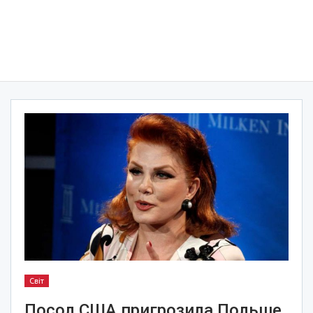
Світ
Посол США пригрозила Польше