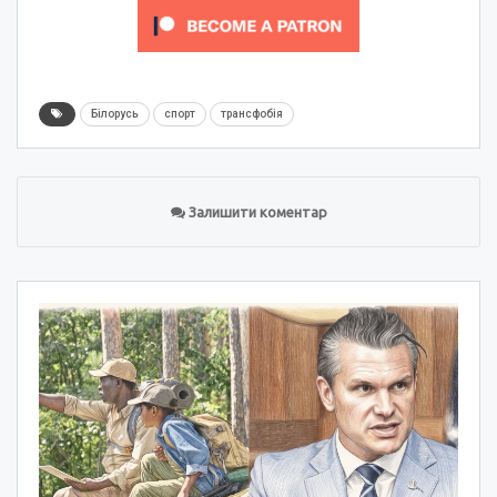
Білорусь
спорт
трансфобія
Залишити коментар