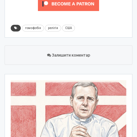
гомофобія
релігія
США
Залишити коментар