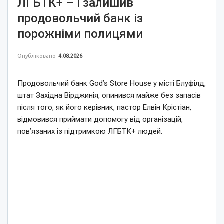
ЛГБТК+ – і залишив
продовольчий банк із
порожніми полицями
Опубліковано
4.08.2026
Продовольчий банк God’s Store House у місті Блуфілд,
штат Західна Вірджинія, опинився майже без запасів
після того, як його керівник, пастор Елвін Крістіан,
відмовився приймати допомогу від організацій,
пов’язаних із підтримкою ЛГБТК+ людей.