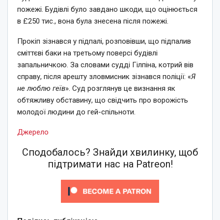
пожежі. Будівлі було завдано шкоди, що оцінюється
в £250 тис., вона була знесена після пожежі.
Прокіп зізнався у підпалі, розповівши, що підпалив
сміттєві баки на третьому поверсі будівлі
запальничкою. За словами судді Гілпіна, котрий вів
справу, після арешту зловмисник зізнався поліції: «
Я
не люблю геїв
». Суд розглянув це визнання як
обтяжливу обставину, що свідчить про ворожість
молодої людини до гей-спільноти.
Джерело
Сподобалось? Знайди хвилинку, щоб
підтримати нас на Patreon!