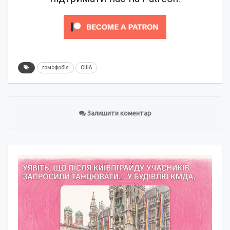
гомофобія
США
Залишити коментар