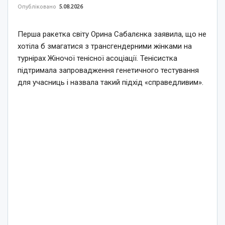
Опубліковано
5.08.2026
Перша ракетка світу Орина Сабалєнка заявила, що не
хотіла б змагатися з трансгендерними жінками на
турнірах Жіночої тенісної асоціації. Тенісистка
підтримала запровадження генетичного тестування
для учасниць і назвала такий підхід «справедливим».