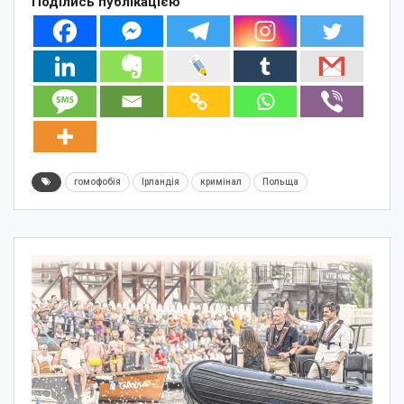
Поділись публікацією
гомофобія
Ірландія
кримінал
Польща