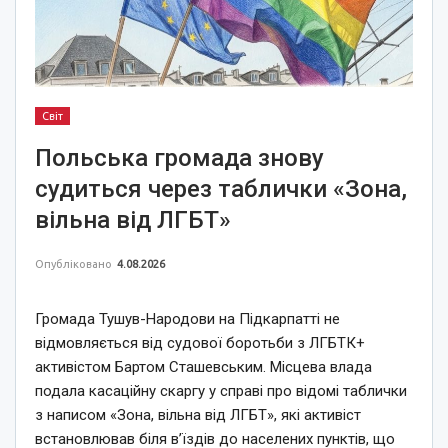
Світ
Польська громада знову
судиться через таблички «Зона,
вільна від ЛГБТ»
Опубліковано
4.08.2026
Громада Тушув-Народови на Підкарпатті не
відмовляється від судової боротьби з ЛГБТК+
активістом Бартом Сташевським. Місцева влада
подала касаційну скаргу у справі про відомі таблички
з написом «Зона, вільна від ЛГБТ», які активіст
встановлював біля в’їздів до населених пунктів, що