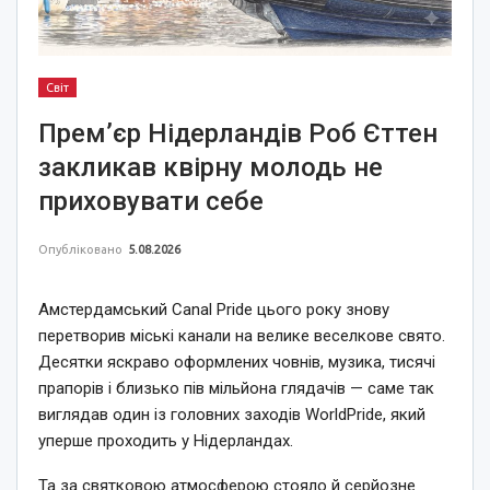
Світ
Прем’єр Нідерландів Роб Єттен
закликав квірну молодь не
приховувати себе
Опубліковано
5.08.2026
Амстердамський Canal Pride цього року знову
перетворив міські канали на велике веселкове свято.
Десятки яскраво оформлених човнів, музика, тисячі
прапорів і близько пів мільйона глядачів — саме так
виглядав один із головних заходів WorldPride, який
уперше проходить у Нідерландах.
Та за святковою атмосферою стояло й серйозне