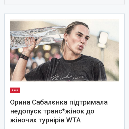
Світ
Орина Сабалєнка підтримала
недопуск транс*жінок до
жіночих турнірів WTA