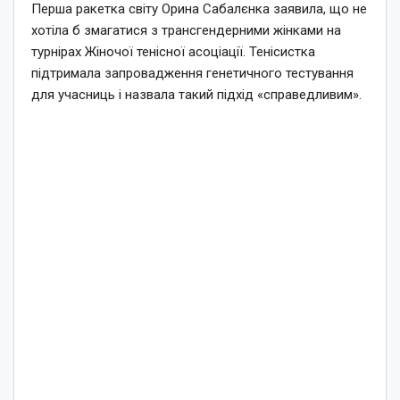
Перша ракетка світу Орина Сабалєнка заявила, що не
хотіла б змагатися з трансгендерними жінками на
турнірах Жіночої тенісної асоціації. Тенісистка
підтримала запровадження генетичного тестування
для учасниць і назвала такий підхід «справедливим».