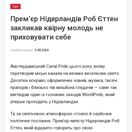
Світ
Прем’єр Нідерландів Роб Єттен
закликав квірну молодь не
приховувати себе
Опубліковано
5.08.2026
Амстердамський Canal Pride цього року знову
перетворив міські канали на велике веселкове свято.
Десятки яскраво оформлених човнів, музика, тисячі
прапорів і близько пів мільйона глядачів — саме так
виглядав один із головних заходів WorldPride, який
уперше проходить у Нідерландах.
Та за святковою атмосферою стояло й серйозне
політичне послання. Прем’єр-міністр Нідерландів Роб
Єттен, який відкрито говорить про свою