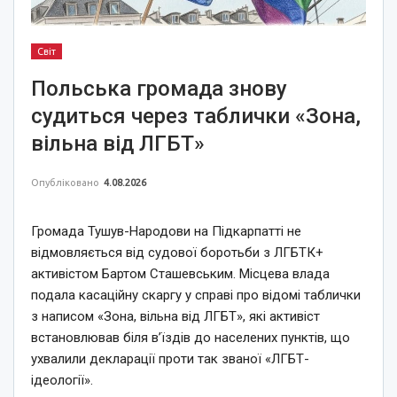
Світ
Польська громада знову
судиться через таблички «Зона,
вільна від ЛГБТ»
Опубліковано
4.08.2026
Громада Тушув-Народови на Підкарпатті не
відмовляється від судової боротьби з ЛГБТК+
активістом Бартом Сташевським. Місцева влада
подала касаційну скаргу у справі про відомі таблички
з написом «Зона, вільна від ЛГБТ», які активіст
встановлював біля в’їздів до населених пунктів, що
ухвалили декларації проти так званої «ЛГБТ-
ідеології».