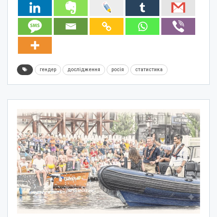
гендер
дослідження
росія
статистика