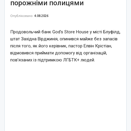
порожніми полицями
Опубліковано
4.08.2026
Продовольчий банк God’s Store House у місті Блуфілд,
штат Західна Вірджинія, опинився майже без запасів
після того, як його керівник, пастор Елвін Крістіан,
відмовився приймати допомогу від організацій,
пов’язаних із підтримкою ЛГБТК+ людей.