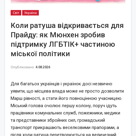
Світ
Україна
Коли ратуша відкривається для
Прайду: як Мюнхен зробив
підтримку ЛГБТІК+ частиною
міської політики
Опубліковано
4.08.2026
Для багатьох українців і українок досі незвично
уявити, що місцева влада може не просто дозволити
Марш рівності, а стати його повноцінною учасницею.
Міський голова очолює першу колону, поруч ідуть
працівники комунальних служб, пожежники, медики
та представники збройних сил, громадський
транспорт прикрашають веселковими прапорами, а
після ходи ратуша перетворюється на величезний