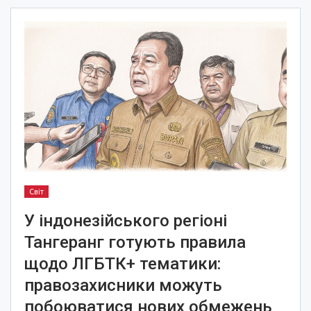
Світ
У індонезійського регіоні
Тангеранг готують правила
щодо ЛГБТК+ тематики:
правозахисники можуть
побоюватися нових обмежень