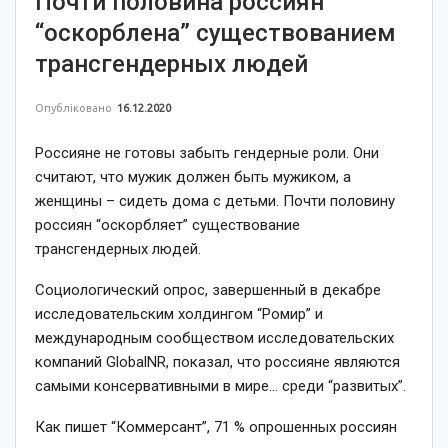
Почти половина россиян
“оскорблена” существованием
трансгендерных людей
Опубліковано
16.12.2020
Россияне не готовы забыть гендерные роли. Они
считают, что мужик должен быть мужиком, а
женщины – сидеть дома с детьми. Почти половину
россиян “оскорбляет” существование
трансгендерных людей.
Социологический опрос, завершенный в декабре
исследовательским холдингом “Ромир” и
международным сообществом исследовательских
компаний GlobalNR, показал, что россияне являются
самыми консервативными в мире… среди “развитых”.
Как пишет “Коммерсант”, 71 % опрошенных россиян