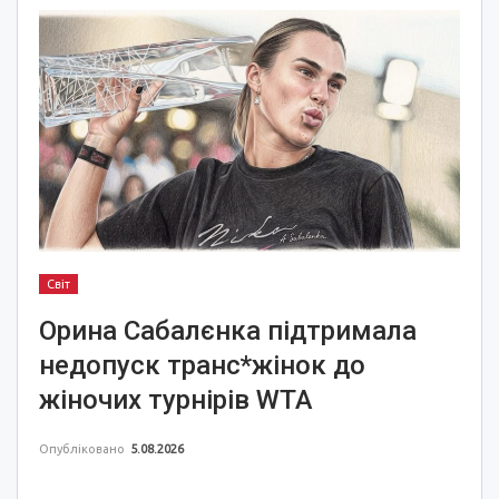
Світ
Орина Сабалєнка підтримала
недопуск транс*жінок до
жіночих турнірів WTA
Опубліковано
5.08.2026