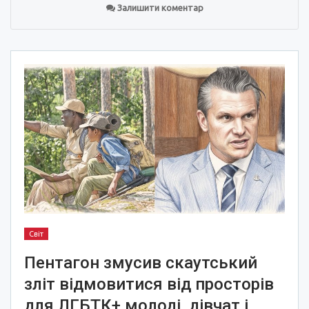
Залишити коментар
Світ
Пентагон змусив скаутський
зліт відмовитися від просторів
для ЛГБТК+ молоді, дівчат і