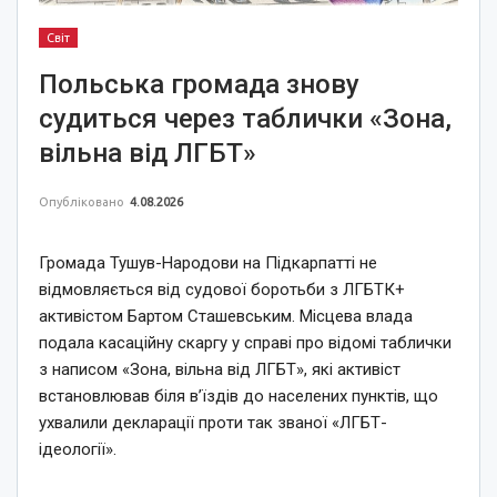
Світ
Польська громада знову
судиться через таблички «Зона,
вільна від ЛГБТ»
Опубліковано
4.08.2026
Громада Тушув-Народови на Підкарпатті не
відмовляється від судової боротьби з ЛГБТК+
активістом Бартом Сташевським. Місцева влада
подала касаційну скаргу у справі про відомі таблички
з написом «Зона, вільна від ЛГБТ», які активіст
встановлював біля в’їздів до населених пунктів, що
ухвалили декларації проти так званої «ЛГБТ-
ідеології».