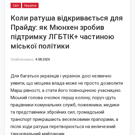
Світ
Україна
Коли ратуша відкривається для
Прайду: як Мюнхен зробив
підтримку ЛГБТІК+ частиною
міської політики
Опубліковано
4.08.2026
Для багатьох українців і українок досі незвично
уявити, що місцева влада може не просто дозволити
Марш рівності, а стати його повноцінною учасницею.
Міський голова очолює першу колону, поруч ідуть
працівники комунальних служб, пожежники, медики
та представники збройних сил, громадський
транспорт прикрашають веселковими прапорами, а
після ходи ратуша перетворюється на величезний
танцювальний майданчик.