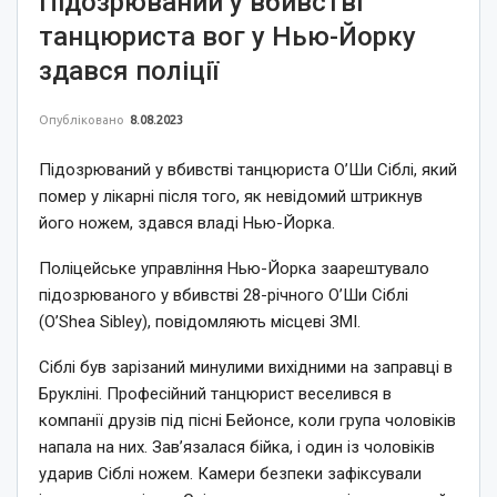
Підозрюваний у вбивстві
танцюриста вог у Нью-Йорку
здався поліції
Опубліковано
8.08.2023
Підозрюваний у вбивстві танцюриста О’Ши Сіблі, який
помер у лікарні після того, як невідомий штрикнув
його ножем, здався владі Нью-Йорка.
Поліцейське управління Нью-Йорка заарештувало
підозрюваного у вбивстві 28-річного О’Ши Сіблі
(O’Shea Sibley), повідомляють місцеві ЗМІ.
Сіблі був зарізаний минулими вихідними на заправці в
Брукліні. Професійний танцюрист веселився в
компанії друзів під пісні Бейонсе, коли група чоловіків
напала на них. Зав’язалася бійка, і один із чоловіків
ударив Сіблі ножем. Камери безпеки зафіксували