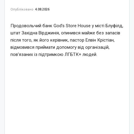
Опубліковано
4.08.2026
Продовольчий банк God’s Store House у місті Блуфілд,
штат Західна Вірджинія, опинився майже без запасів
після того, як його керівник, пастор Елвін Крістіан,
відмовився приймати допомогу від організацій,
пов’язаних із підтримкою ЛГБТК+ людей.