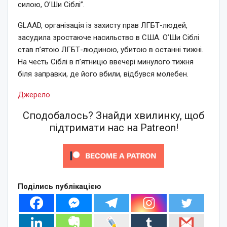
силою, О’Ши Сіблі”.
GLAAD, організація із захисту прав ЛГБТ-людей,
засудила зростаюче насильство в США. О’Ши Сіблі
став п’ятою ЛГБТ-людиною, убитою в останні тижні.
На честь Сіблі в п’ятницю ввечері минулого тижня
біля заправки, де його вбили, відбувся молебен.
Джерело
Сподобалось? Знайди хвилинку, щоб
підтримати нас на Patreon!
Поділись публікацією