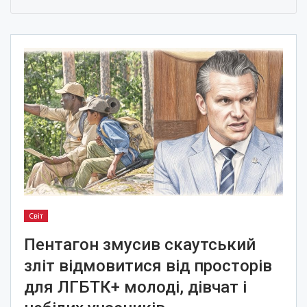
Світ
Пентагон змусив скаутський
зліт відмовитися від просторів
для ЛГБТК+ молоді, дівчат і