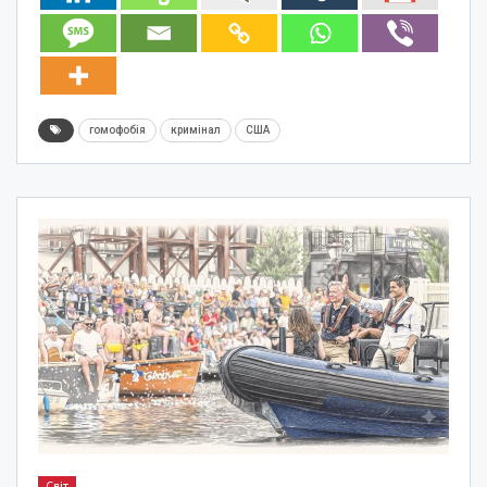
гомофобія
кримінал
США
Світ