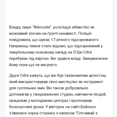
Влада, пише “Advocate”, розслідує вбивство як
можливий злочин на ґрунті ненависті. Поліція
повідомила, що шукає 17-річного підозрюваного.
Наприкінці тижня стало відомо, що підозрюваний у
смертельному ножовому нападі на О’Ши Сіблі
перебуває під вартою. Він здався владі. Звинувачення
йому поки що не висунуто.
Друзі Сіблі кажуть, що він був талановитим артистом,
який використовував своє мистецтво як інструмент
для суспільних змін. Він також добровільно
допомагав у танцювальних студіях, навчаючи людей,
працював у молодіжних центрах і пропонував
безкоштовні уроки. У вівторок на сайті Бейонсе
з’явилася чорна сторінка з написом “Спочивай з