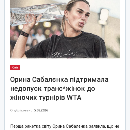
Світ
Орина Сабалєнка підтримала
недопуск транс*жінок до
жіночих турнірів WTA
Опубліковано
5.08.2026
Перша ракетка світу Орина Сабалєнка заявила, що не