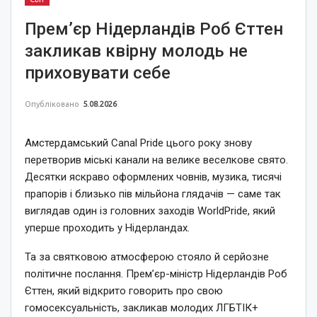
Прем’єр Нідерландів Роб Єттен
закликав квірну молодь не
приховувати себе
Опубліковано
5.08.2026
Амстердамський Canal Pride цього року знову
перетворив міські канали на велике веселкове свято.
Десятки яскраво оформлених човнів, музика, тисячі
прапорів і близько пів мільйона глядачів — саме так
виглядав один із головних заходів WorldPride, який
уперше проходить у Нідерландах.
Та за святковою атмосферою стояло й серйозне
політичне послання. Прем’єр-міністр Нідерландів Роб
Єттен, який відкрито говорить про свою
гомосексуальність, закликав молодих ЛГБТІК+