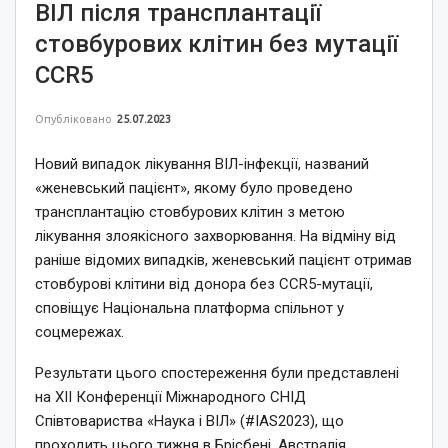
ВІЛ після трансплантації
стовбурових клітин без мутації
CCR5
Опубліковано
25.07.2023
Новий випадок лікування ВІЛ-інфекції, названий
«женевський пацієнт», якому було проведено
трансплантацію стовбурових клітин з метою
лікування злоякісного захворювання. На відміну від
раніше відомих випадків, женевський пацієнт отримав
стовбурові клітини від донора без CCR5-мутації,
сповіщує Національна платформа спільнот у
соцмережах.
Результати цього спостереження були представлені
на XII Конференції Міжнародного СНІД
Співтовариства «Наука і ВІЛ» (#IAS2023), що
проходить цього тижня в Брісбені, Австралія.