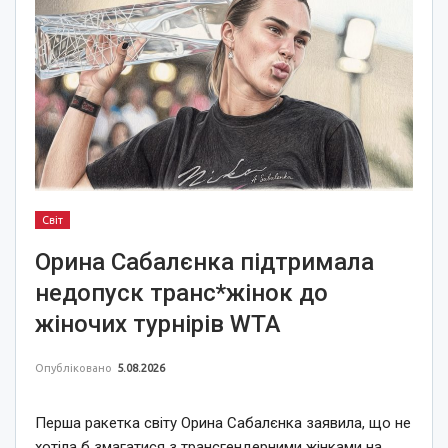
Світ
Орина Сабалєнка підтримала
недопуск транс*жінок до
жіночих турнірів WTA
Опубліковано
5.08.2026
Перша ракетка світу Орина Сабалєнка заявила, що не
хотіла б змагатися з трансгендерними жінками на