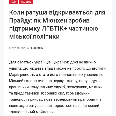
Світ
Україна
Коли ратуша відкривається для
Прайду: як Мюнхен зробив
підтримку ЛГБТІК+ частиною
міської політики
Опубліковано
4.08.2026
Для багатьох українців і українок досі незвично
уявити, що місцева влада може не просто дозволити
Марш рівності, а стати його повноцінною учасницею.
Міський голова очолює першу колону, поруч ідуть
працівники комунальних служб, пожежники, медики
та представники збройних сил, громадський
транспорт прикрашають веселковими прапорами, а
після ходи ратуша перетворюється на величезний
танцювальний майданчик.