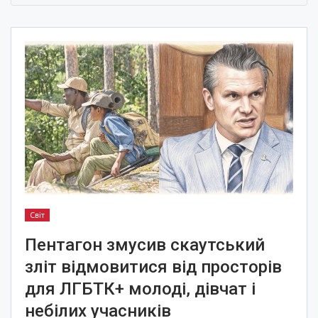
Світ
Пентагон змусив скаутський
зліт відмовитися від просторів
для ЛГБТК+ молоді, дівчат і
небілих учасників