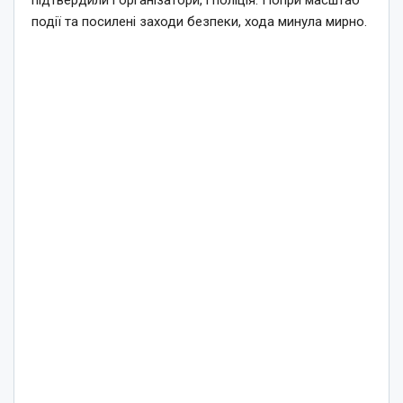
підтвердили і організатори, і поліція. Попри масштаб
події та посилені заходи безпеки, хода минула мирно.