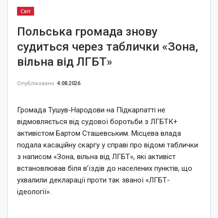
Світ
Польська громада знову
судиться через таблички «Зона,
вільна від ЛГБТ»
Опубліковано
4.08.2026
Громада Тушув-Народови на Підкарпатті не
відмовляється від судової боротьби з ЛГБТК+
активістом Бартом Сташевським. Місцева влада
подала касаційну скаргу у справі про відомі таблички
з написом «Зона, вільна від ЛГБТ», які активіст
встановлював біля в’їздів до населених пунктів, що
ухвалили декларації проти так званої «ЛГБТ-
ідеології».