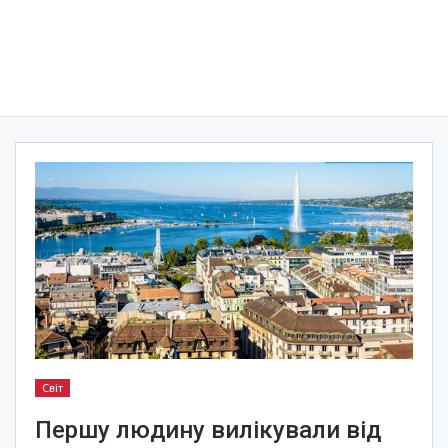
Світ
Першу людину вилікували від