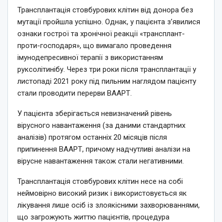
Трансплантація стовбурових клітин від донора без
мутації пройшла успішно. Однак, у пацієнта з’явилися
ознаки гострої та хронічної реакції «трансплант-
проти-господаря», що вимагало проведення
імунодепресивної терапії з використанням
руксолітинібу. Через три роки після трансплантації у
листопаді 2021 року під пильним наглядом пацієнту
стали проводити перерви ВААРТ.
У пацієнта зберігається невизначений рівень
вірусного навантаження (за даними стандартних
аналізів) протягом останніх 20 місяців після
припинення ВААРТ, причому надчутливі аналізи на
вірусне навантаження також стали негативними.
Трансплантація стовбурових клітин несе на собі
неймовірно високий ризик і використовується як
лікування лише осіб із злоякісними захворюваннями,
що загрожують життю пацієнтів, процедура