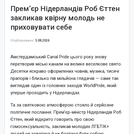
Прем’єр Нідерландів Роб Єттен
закликав квірну молодь не
приховувати себе
Опубліковано
5.08.2026
Амстердамський Canal Pride цього року знову
перетворив міські канали на велике веселкове свято.
Десятки яскраво оформлених човнів, музика, тисячі
прапорів і близько пів мільйона глядачів — саме так
виглядав один із головних заходів WorldPride, який
уперше проходить у Нідерландах.
Та за святковою атмосферою стояло й серйозне
політичне послання. Прем’єр-міністр Нідерландів Роб
Єттен, який відкрито говорить про свою
гомосексуальність, закликав молодих ЛГБТІК+
людей не ховатися й не боятися бути собою.