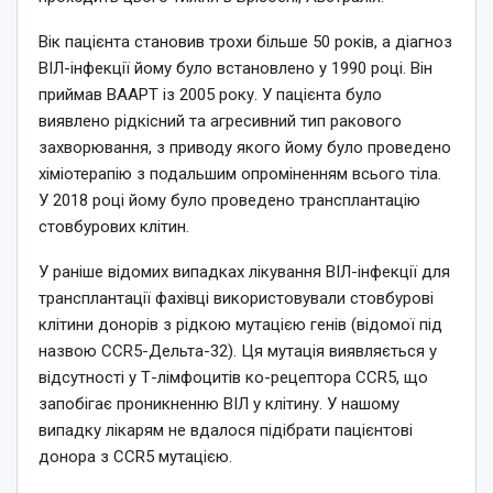
Вік пацієнта становив трохи більше 50 років, а діагноз
ВІЛ-інфекції йому було встановлено у 1990 році. Він
приймав ВААРТ із 2005 року. У пацієнта було
виявлено рідкісний та агресивний тип ракового
захворювання, з приводу якого йому було проведено
хіміотерапію з подальшим опроміненням всього тіла.
У 2018 році йому було проведено трансплантацію
стовбурових клітин.
У раніше відомих випадках лікування ВІЛ-інфекції для
трансплантації фахівці використовували стовбурові
клітини донорів з рідкою мутацією генів (відомої під
назвою CCR5-Дельта-32). Ця мутація виявляється у
відсутності у Т-лімфоцитів ко-рецептора CCR5, що
запобігає проникненню ВІЛ у клітину. У нашому
випадку лікарям не вдалося підібрати пацієнтові
донора з ССR5 мутацією.