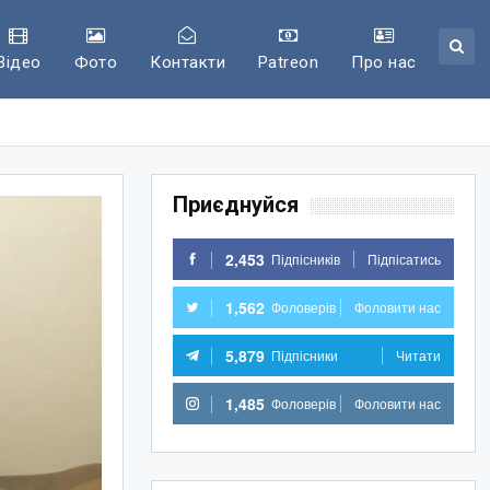
Відео
Фото
Контакти
Patreon
Про нас
Приєднуйся
2,453
Підпісників
Підпісатись
1,562
Фоловерів
Фоловити нас
5,879
Підпісники
Читати
1,485
Фоловерів
Фоловити нас