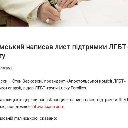
мський написав лист підтримки ЛГБТ
ту
.10.2023
ски – Стен Зерковскі, президент «Апостольської комісії ЛГБТ»
ої єпархії, лідер ЛГБТ-групи Lucky Families.
атолицької церкви папа Франциск написав лист підтримки ЛГБТ
скі, повідомляє
infovaticana.com
.
писаній італійською, сказано: