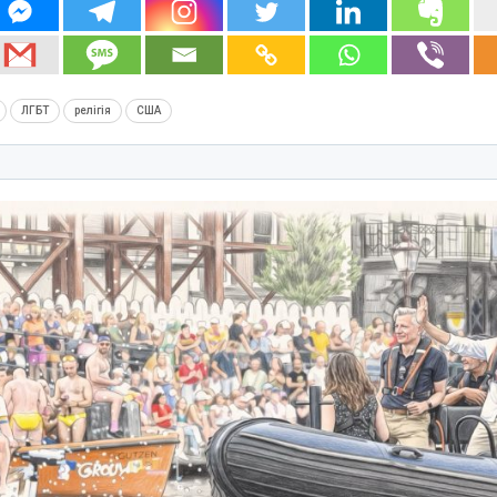
ЛГБТ
релігія
США