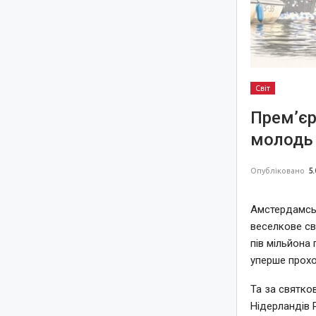
Світ
Прем’єр
молодь 
Опубліковано
5.
Амстердамськ
веселкове св
пів мільйона 
уперше прохо
Та за святко
Нідерландів 