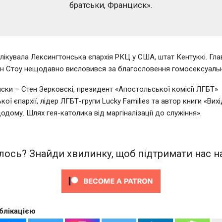
братськи, Франциск».
лікувала Лексингтонська єпархія РКЦ у США, штат Кентуккі. Глав
н Стоу нещодавно висловився за благословення гомосексуальн
ски – Стен Зерковскі, президент «Апостольської комісії ЛГБТ»
ої єпархії, лідер ЛГБТ-групи Lucky Families та автор книги «Вихі
одому. Шлях гея-католика від маргіналізації до служіння».
ось? Знайди хвилинку, щоб підтримати нас на
блікацією