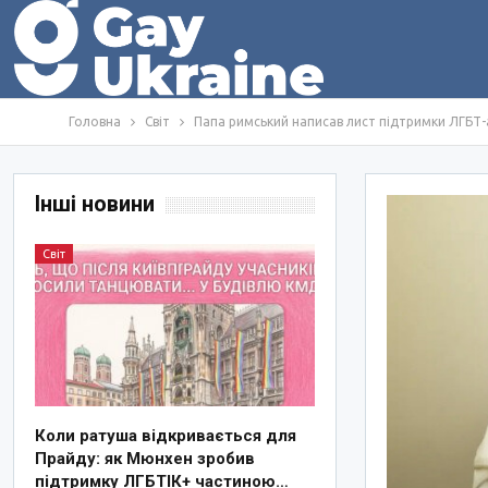
Головна
Світ
Папа римський написав лист підтримки ЛГБТ-
Інші новини
Світ
Коли ратуша відкривається для
Прайду: як Мюнхен зробив
підтримку ЛГБТІК+ частиною…