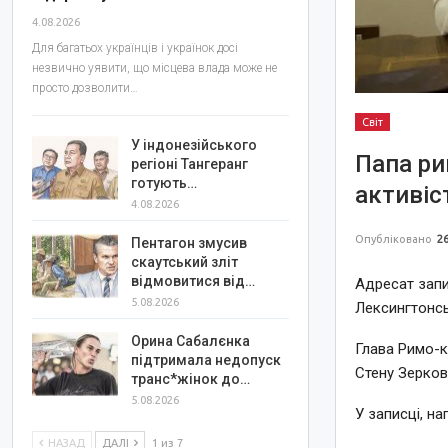
4.08.2026
Для багатьох українців і українок досі
незвично уявити, що місцева влада може не
просто дозволити…
Світ
У індонезійського
Папа ри
регіоні Тангеранг
готують…
активіс
4.08.2026
Опубліковано
26
Пентагон змусив
скаутський зліт
відмовитися від…
Адресат запи
5.08.2026
Лексингтонськ
Орина Сабалєнка
Глава Римо-к
підтримала недопуск
Стену Зерков
транс*жінок до…
5.08.2026
У записці, на
НАЗАД
ДАЛІ
1 из 7