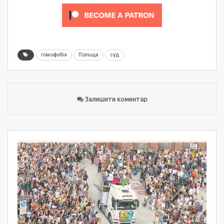
гомофобія
Польща
суд
Залишити коментар