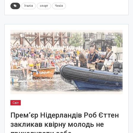
Італія
спорт
Чехія
Світ
Прем’єр Нідерландів Роб Єттен
закликав квірну молодь не