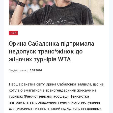
Світ
Орина Сабалєнка підтримала
недопуск транс*жінок до
жіночих турнірів WTA
Опубліковано
5.08.2026
Перша ракетка світу Орина Сабалєнка заявила, що не
хотіла б змагатися з трансгендерними жінками на
турнірах Жіночої тенісної асоціації. Тенісистка
підтримала запровадження генетичного тестування
для учасниць і назвала такий підхід «справедливим».