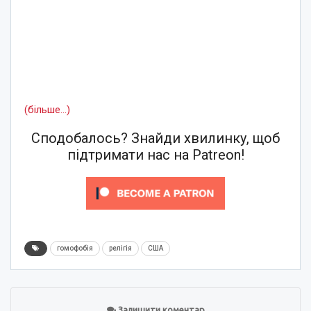
(більше…)
Сподобалось? Знайди хвилинку, щоб
підтримати нас на Patreon!
гомофобія
релігія
США
Залишити коментар