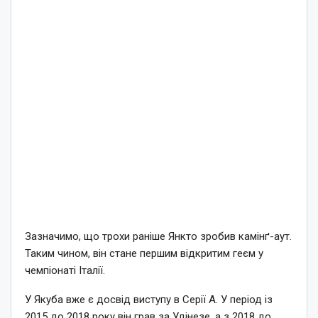
Зазначимо, що трохи раніше Янкто зробив камінґ-аут.
Таким чином, він стане першим відкритим геєм у
чемпіонаті Італії.
У Якуба вже є досвід виступу в Серії А. У період із
2015 до 2018 року він грав за Удінезе, а з 2018 до