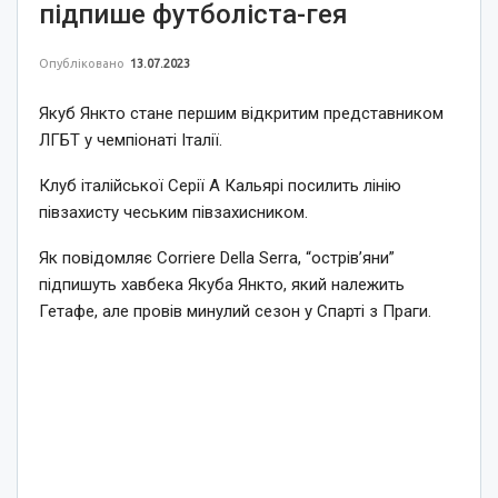
підпише футболіста-гея
Опубліковано
13.07.2023
Якуб Янкто стане першим відкритим представником
ЛГБТ у чемпіонаті Італії.
Клуб італійської Серії А Кальярі посилить лінію
півзахисту чеським півзахисником.
Як повідомляє Corriere Della Serra, “острів’яни”
підпишуть хавбека Якуба Янкто, який належить
Гетафе, але провів минулий сезон у Спарті з Праги.