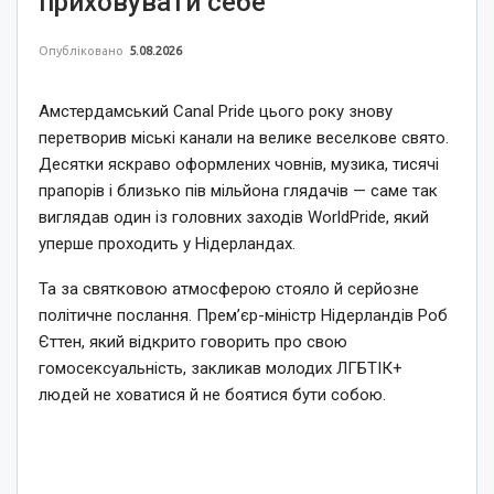
приховувати себе
Опубліковано
5.08.2026
Амстердамський Canal Pride цього року знову
перетворив міські канали на велике веселкове свято.
Десятки яскраво оформлених човнів, музика, тисячі
прапорів і близько пів мільйона глядачів — саме так
виглядав один із головних заходів WorldPride, який
уперше проходить у Нідерландах.
Та за святковою атмосферою стояло й серйозне
політичне послання. Прем’єр-міністр Нідерландів Роб
Єттен, який відкрито говорить про свою
гомосексуальність, закликав молодих ЛГБТІК+
людей не ховатися й не боятися бути собою.