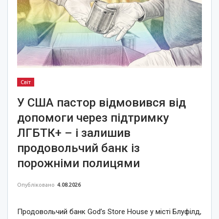
Світ
У США пастор відмовився від
допомоги через підтримку
ЛГБТК+ – і залишив
продовольчий банк із
порожніми полицями
Опубліковано
4.08.2026
Продовольчий банк God’s Store House у місті Блуфілд,