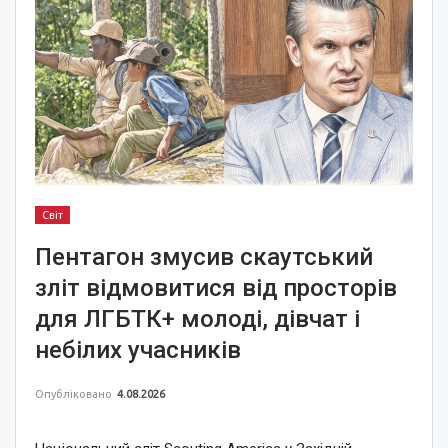
Світ
Пентагон змусив скаутський
зліт відмовитися від просторів
для ЛГБТК+ молоді, дівчат і
небілих учасників
Опубліковано
4.08.2026