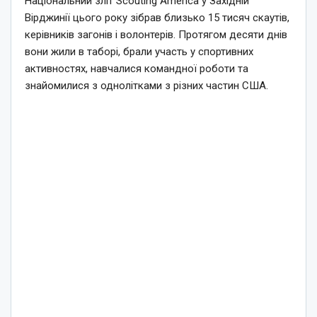
Національний зліт Scouting America у Західній
Вірджинії цього року зібрав близько 15 тисяч скаутів,
керівників загонів і волонтерів. Протягом десяти днів
вони жили в таборі, брали участь у спортивних
активностях, навчалися командної роботи та
знайомилися з однолітками з різних частин США.