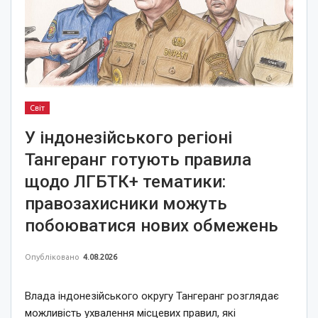
Світ
У індонезійського регіоні
Тангеранг готують правила
щодо ЛГБТК+ тематики:
правозахисники можуть
побоюватися нових обмежень
Опубліковано
4.08.2026
Влада індонезійського округу Тангеранг розглядає
можливість ухвалення місцевих правил, які