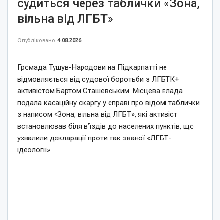
судиться через таблички «Зона,
вільна від ЛГБТ»
Опубліковано
4.08.2026
Громада Тушув-Народови на Підкарпатті не
відмовляється від судової боротьби з ЛГБТК+
активістом Бартом Сташевським. Місцева влада
подала касаційну скаргу у справі про відомі таблички
з написом «Зона, вільна від ЛГБТ», які активіст
встановлював біля в’їздів до населених пунктів, що
ухвалили декларації проти так званої «ЛГБТ-
ідеології».