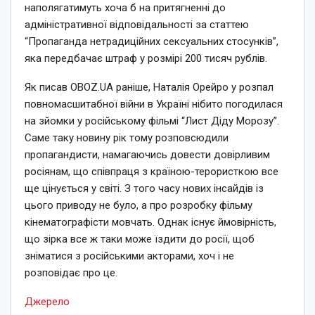
наполягатимуть хоча б на притягненні до
адміністративної відповідальності за статтею
“Пропаганда нетрадиційних сексуальних стосунків”,
яка передбачає штраф у розмірі 200 тисяч рублів.
Як писав OBOZ.UA раніше, Наталія Орейро у розпал
повномасшитабної війни в Україні нібито погодилася
на зйомки у російському фільмі “Лист Діду Морозу”.
Саме таку новину рік тому розповсюдили
пропагандисти, намагаючись довести довірливим
росіянам, що співпраця з країною-терористкою все
ще цінується у світі. З того часу нових інсайдів із
цього приводу не було, а про розробку фільму
кінематографісти мовчать. Однак існує ймовірність,
що зірка все ж таки може їздити до росії, щоб
зніматися з російськими акторами, хоч і не
розповідає про це.
Джерело