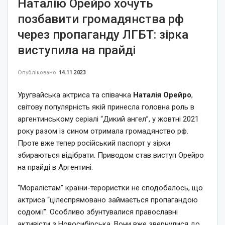
Наталію Орейро хочуть
позбавити громадянства рф
через пропаганду ЛГБТ: зірка
виступила на прайді
Опубліковано
14.11.2023
Уругвайська актриса та співачка
Наталія Орейро
,
світову популярність якій принесла головна роль в
аргентинському серіалі “Дикий ангел”, у жовтні 2021
року разом із сином отримала громадянство рф.
Проте вже тепер російський паспорт у зірки
збираються відібрати. Приводом став виступ Орейро
на прайді в Аргентині.
“Моралістам” країни-терористки не сподобалось, що
актриса “цілеспрямовано займається пропагандою
содомії”. Особливо збунтувалися православні
активісти з Новосибірська. Вони вже звернулися до