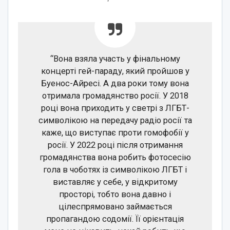
“Вона взяла участь у фінальному
концерті гей-параду, який пройшов у
Буенос-Айресі. А два роки тому вона
отримала громадянство росії. У 2018
році вона приходить у светрі з ЛГБТ-
символікою на передачу радіо росії та
каже, що виступає проти гомофобії у
росії. У 2022 році після отримання
громадянства вона робить фотосесію
гола в чоботях із символікою ЛГБТ і
виставляє у себе, у відкритому
просторі, тобто вона давно і
цілеспрямовано займається
пропагандою содомії. Її орієнтація