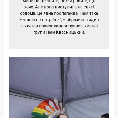
мене не цікавить, нехай робить, що
хоче. Але вона виступила на святі
содомії, це явна пропаганда. Нам така
Наташа не потрібна”, – образився один
із членів православної правозахисної
групи Іван Квасницький.