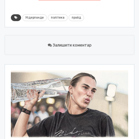
Нідерланди
політика
прайд
Залишити коментар