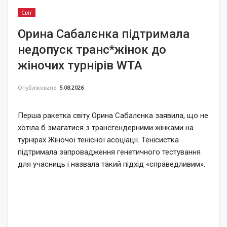
Світ
Орина Сабалєнка підтримала
недопуск транс*жінок до
жіночих турнірів WTA
Опубліковано
5.08.2026
Перша ракетка світу Орина Сабалєнка заявила, що не
хотіла б змагатися з трансгендерними жінками на
турнірах Жіночої тенісної асоціації. Тенісистка
підтримала запровадження генетичного тестування
для учасниць і назвала такий підхід «справедливим».