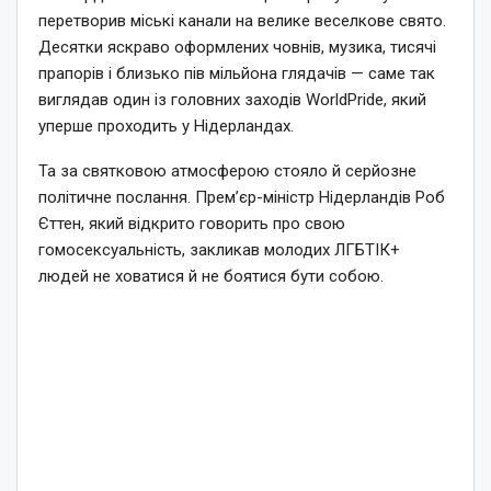
перетворив міські канали на велике веселкове свято.
Десятки яскраво оформлених човнів, музика, тисячі
прапорів і близько пів мільйона глядачів — саме так
виглядав один із головних заходів WorldPride, який
уперше проходить у Нідерландах.
Та за святковою атмосферою стояло й серйозне
політичне послання. Прем’єр-міністр Нідерландів Роб
Єттен, який відкрито говорить про свою
гомосексуальність, закликав молодих ЛГБТІК+
людей не ховатися й не боятися бути собою.