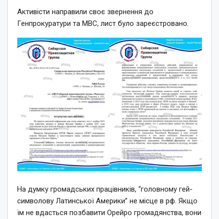
Активісти направили своє звернення до
Генпрокуратури та МВС, лист було зареєстровано.
На думку громадських працівників, “головному гей-
символову Латинської Америки” не місце в рф. Якщо
їм не вдасться позбавити Орейро громадянства, вони