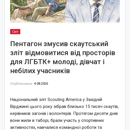
Світ
Пентагон змусив скаутський
зліт відмовитися від просторів
для ЛГБТК+ молоді, дівчат і
небілих учасників
Опубліковано
4.08.2026
Національний зліт Scouting America у Західній
Вірджинії цього року зібрав близько 15 тисяч скаутів,
керівників загонів і волонтерів. Протягом десяти днів
вони жили в таборі, брали участь у спортивних
активностях, навчалися командної роботи та