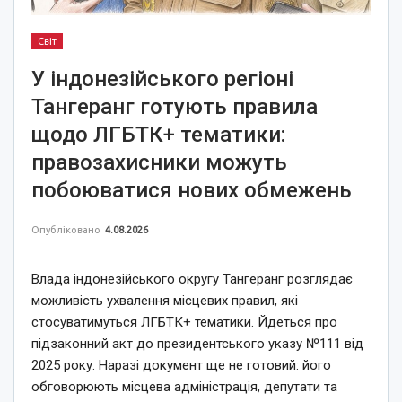
Світ
У індонезійського регіоні
Тангеранг готують правила
щодо ЛГБТК+ тематики:
правозахисники можуть
побоюватися нових обмежень
Опубліковано
4.08.2026
Влада індонезійського округу Тангеранг розглядає
можливість ухвалення місцевих правил, які
стосуватимуться ЛГБТК+ тематики. Йдеться про
підзаконний акт до президентського указу №111 від
2025 року. Наразі документ ще не готовий: його
обговорюють місцева адміністрація, депутати та