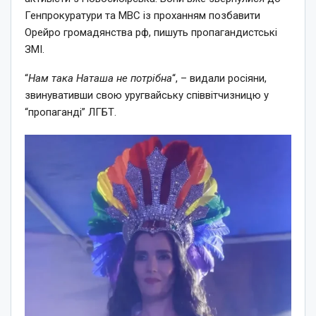
Генпрокуратури та МВС із проханням позбавити
Орейро громадянства рф, пишуть пропагандистські
ЗМІ.
“
Нам така Наташа не потрібна
“, – видали росіяни,
звинувативши свою уругвайську співвітчизницю у
“пропаганді” ЛГБТ.