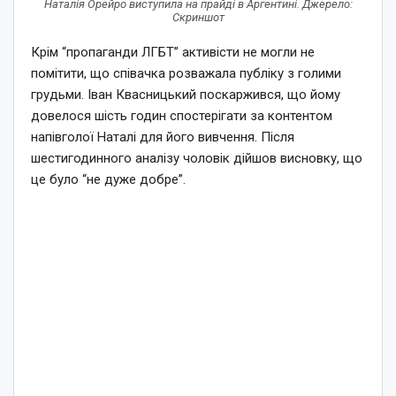
Наталія Орейро виступила на прайді в Аргентині. Джерело:
Скриншот
Крім “пропаганди ЛГБТ” активісти не могли не
помітити, що співачка розважала публіку з голими
грудьми. Іван Квасницький поскаржився, що йому
довелося шість годин спостерігати за контентом
напівголої Наталі для його вивчення. Після
шестигодинного аналізу чоловік дійшов висновку, що
це було “не дуже добре”.