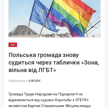
Світ
Польська громада знову
судиться через таблички «Зона,
вільна від ЛГБТ»
Опубліковано
4.08.2026
Громада Тушув-Народови на Підкарпатті не
відмовляється від судової боротьби з ЛГБТК+
активістом Бартом Сташевським. Місцева влада