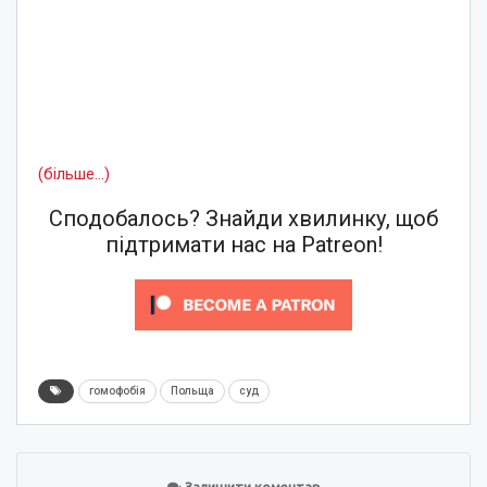
(більше…)
Сподобалось? Знайди хвилинку, щоб
підтримати нас на Patreon!
гомофобія
Польща
суд
Залишити коментар