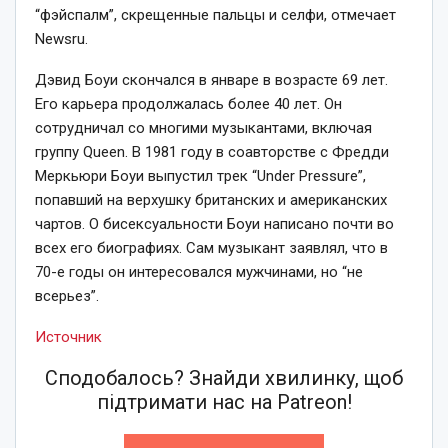
“фэйспалм”, скрещенные пальцы и селфи, отмечает
Newsru.
Дэвид Боуи скончался в январе в возрасте 69 лет.
Его карьера продолжалась более 40 лет. Он
сотрудничал со многими музыкантами, включая
группу Queen. В 1981 году в соавторстве с Фредди
Меркьюри Боуи выпустил трек “Under Pressure”,
попавший на верхушку британских и американских
чартов. О бисексуальности Боуи написано почти во
всех его биографиях. Сам музыкант заявлял, что в
70-е годы он интересовался мужчинами, но “не
всерьез”.
Источник
Сподобалось? Знайди хвилинку, щоб
підтримати нас на Patreon!