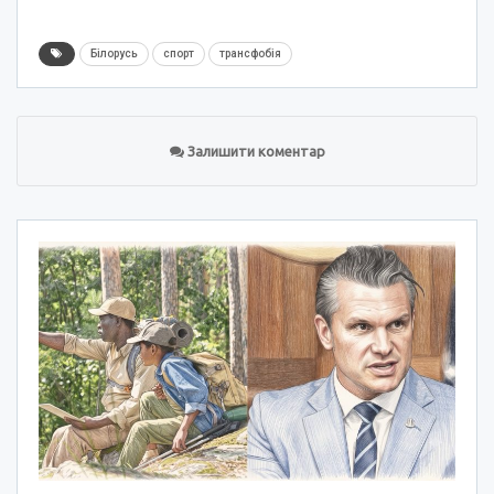
Білорусь
спорт
трансфобія
Залишити коментар