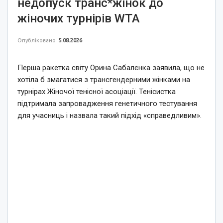
недопуск транс*жінок до
жіночих турнірів WTA
Опубліковано
5.08.2026
Перша ракетка світу Орина Сабалєнка заявила, що не
хотіла б змагатися з трансгендерними жінками на
турнірах Жіночої тенісної асоціації. Тенісистка
підтримала запровадження генетичного тестування
для учасниць і назвала такий підхід «справедливим».