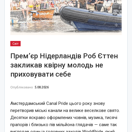
Світ
Прем’єр Нідерландів Роб Єттен
закликав квірну молодь не
приховувати себе
Опубліковано
5.08.2026
Амстердамський Canal Pride цього року знову
перетворив міські канали на велике веселкове свято.
Десятки яскраво оформлених човнів, музика, тисячі
прапорів і близько пів мільйона глядачів — саме так
виглядав один із головних заходів WorldPride, який