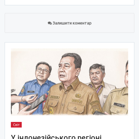
Залишити коментар
Світ
У індонезійського регіоні