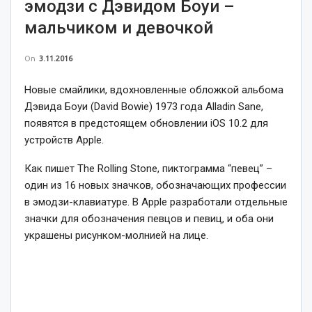
эмодзи с Дэвидом Боуи –
мальчиком и девочкой
On
3.11.2016
Новые смайлики, вдохновленные обложкой альбома
Дэвида Боуи (David Bowie) 1973 года Alladin Sane,
появятся в предстоящем обновлении iOS 10.2 для
устройств Apple.
Как пишет The Rolling Stone, пиктограмма “певец” –
один из 16 новых значков, обозначающих профессии
в эмодзи-клавиатуре. В Apple разработали отдельные
значки для обозначения певцов и певиц, и оба они
украшены рисунком-молнией на лице.