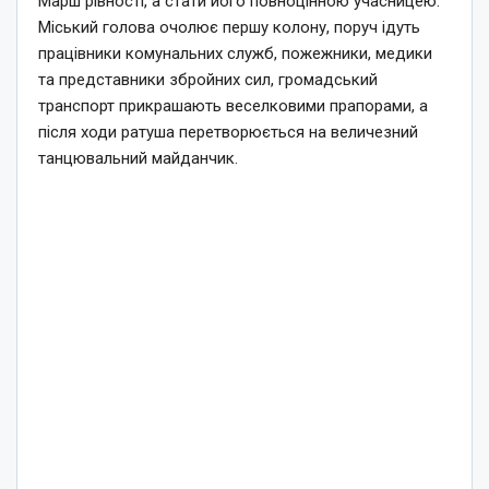
Марш рівності, а стати його повноцінною учасницею.
Міський голова очолює першу колону, поруч ідуть
працівники комунальних служб, пожежники, медики
та представники збройних сил, громадський
транспорт прикрашають веселковими прапорами, а
після ходи ратуша перетворюється на величезний
танцювальний майданчик.