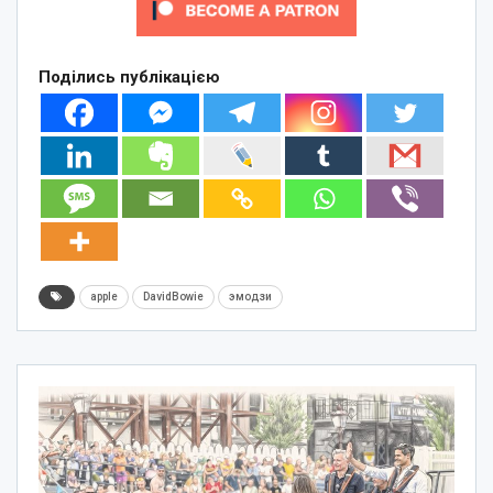
Поділись публікацією
apple
DavidBowie
эмодзи