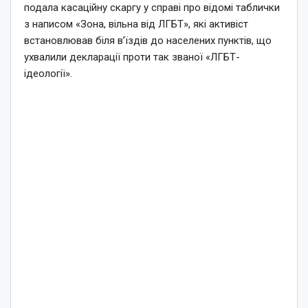
подала касаційну скаргу у справі про відомі таблички
з написом «Зона, вільна від ЛГБТ», які активіст
встановлював біля в’їздів до населених пунктів, що
ухвалили декларації проти так званої «ЛГБТ-
ідеології».