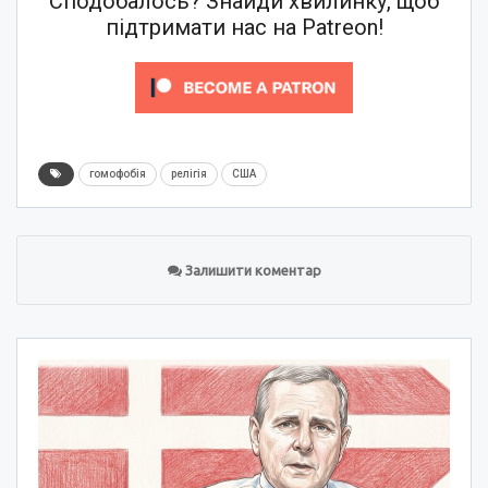
Сподобалось? Знайди хвилинку, щоб
підтримати нас на Patreon!
гомофобія
релігія
США
Залишити коментар