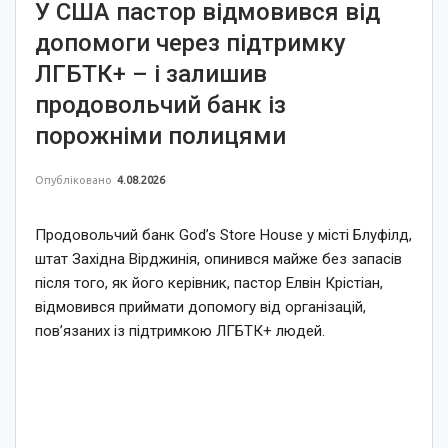
У США пастор відмовився від
допомоги через підтримку
ЛГБТК+ – і залишив
продовольчий банк із
порожніми полицями
Опубліковано
4.08.2026
Продовольчий банк God’s Store House у місті Блуфілд,
штат Західна Вірджинія, опинився майже без запасів
після того, як його керівник, пастор Елвін Крістіан,
відмовився приймати допомогу від організацій,
пов’язаних із підтримкою ЛГБТК+ людей.