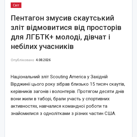
Світ
Пентагон змусив скаутський
зліт відмовитися від просторів
для ЛГБТК+ молоді, дівчат і
небілих учасників
Опубліковано
4.08.2026
Національний зліт Scouting America у Західній
Вірджинії цього року зібрав близько 15 тисяч скаутів,
керівників загонів і волонтерів. Протягом десяти днів
вони жили в таборі, брали участь у спортивних
активностях, навчалися командної роботи та
знайомилися з однолітками з різних частин США.