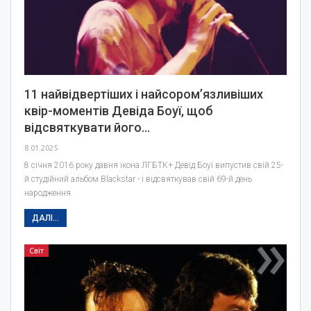
11 найвідвертіших і найсором’язливіших
квір-моментів Девіда Боуї, щоб
відсвяткувати його…
8.01.2025
8 січня 2016 року давня ікона ЛГБТК+ Девід Боуї випустив свій 25-
й студійний альбом Blackstar - і відсвяткував свій 69-й день
народження.
ДАЛІ...
Світ