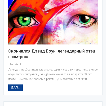
Скончался Дэвид Боуи, легендарный отец
глэм-рока
11.01.2016
Легенда и изобретатель глэм-рока, один из самых известных в мире
открытых бисексуалов Дэвид Боуи скончался в возрасте 69 лет
после 18-месячной борьбы с раком. День рождения великий…
ДАЛІ...