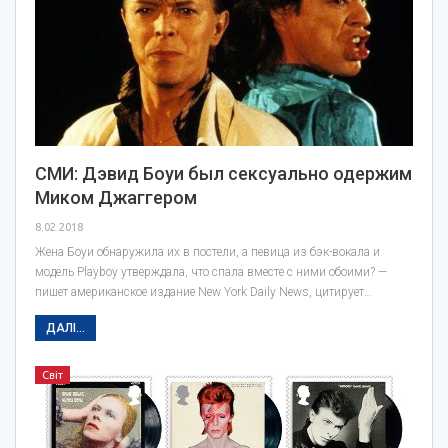
СМИ: Дэвид Боуи был сексуально одержим
Миком Джаггером
8.02.2018
Жена Боуи обнаружила их в постели, а певица из бэк-вокала и
модель Playboy утверждала, что спала вместе с ними обоими? —
пишет американское издание New York Daily News, цитирует…
ДАЛІ...
Світ