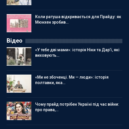
Коли ратуша відкривається для Прайду: як
Мюнхен зробив…
Відео
«У тебе дві мами»: історія Ніки та Дар’ї, які
виховують…
«Ми не збоченці. Ми — люди»: історія
полтавки, яка…
Чому прайд потрібен Україні під час війни:
про права,…