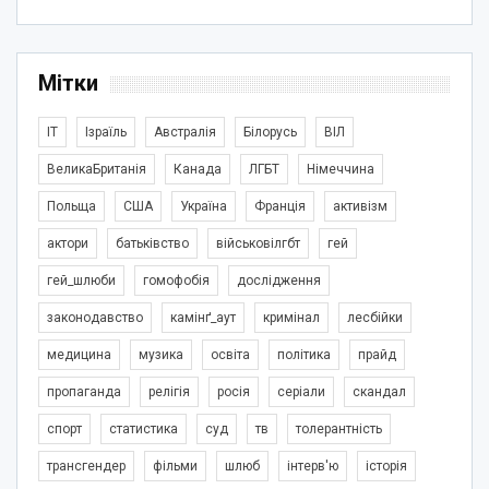
Мітки
IT
Ізраїль
Австралія
Білорусь
ВІЛ
ВеликаБританія
Канада
ЛГБТ
Німеччина
Польща
США
Україна
Франція
активізм
актори
батьківство
військовілгбт
гей
гей_шлюби
гомофобія
дослідження
законодавство
камінґ_аут
кримінал
лесбійки
медицина
музика
освіта
політика
прайд
пропаганда
релігія
росія
серіали
скандал
спорт
статистика
суд
тв
толерантність
трансгендер
фільми
шлюб
інтерв'ю
історія