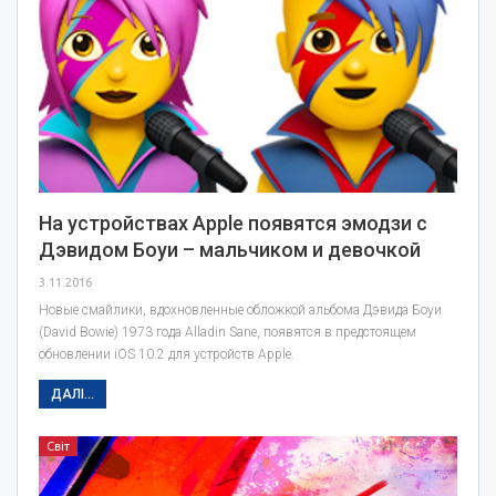
На устройствах Apple появятся эмодзи с
Дэвидом Боуи – мальчиком и девочкой
3.11.2016
Новые смайлики, вдохновленные обложкой альбома Дэвида Боуи
(David Bowie) 1973 года Alladin Sane, появятся в предстоящем
обновлении iOS 10.2 для устройств Apple.
ДАЛІ...
Світ