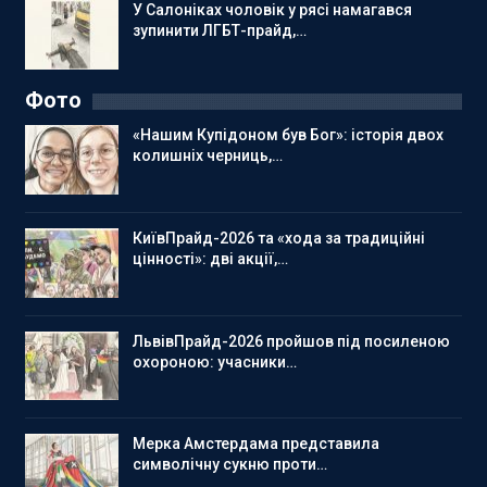
У Салоніках чоловік у рясі намагався
зупинити ЛГБТ-прайд,…
Фото
«Нашим Купідоном був Бог»: історія двох
колишніх черниць,…
КиївПрайд-2026 та «хода за традиційні
цінності»: дві акції,…
ЛьвівПрайд-2026 пройшов під посиленою
охороною: учасники…
Мерка Амстердама представила
символічну сукню проти…