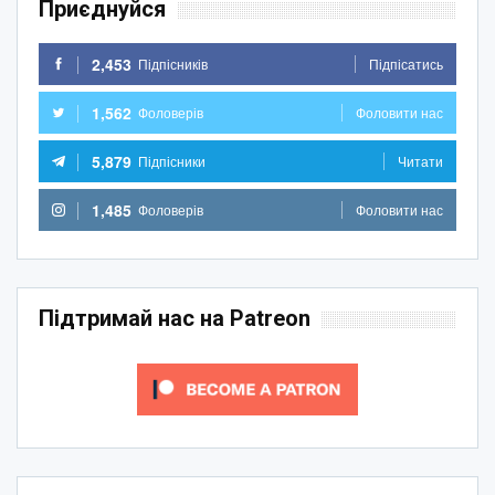
Приєднуйся
2,453
Підпісників
Підпісатись
1,562
Фоловерів
Фоловити нас
5,879
Підпісники
Читати
1,485
Фоловерів
Фоловити нас
Підтримай нас на Patreon