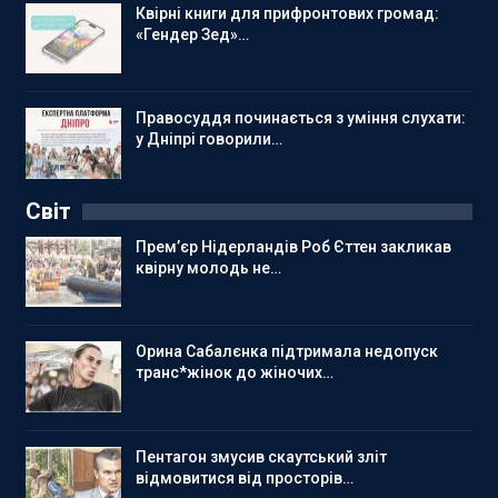
Квірні книги для прифронтових громад:
«Гендер Зед»…
Правосуддя починається з уміння слухати:
у Дніпрі говорили…
Світ
Прем’єр Нідерландів Роб Єттен закликав
квірну молодь не…
Орина Сабалєнка підтримала недопуск
транс*жінок до жіночих…
Пентагон змусив скаутський зліт
відмовитися від просторів…