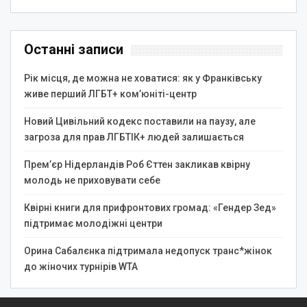
Останні записи
Рік місця, де можна не ховатися: як у Франківську
живе перший ЛГБТ+ ком’юніті-центр
Новий Цивільний кодекс поставили на паузу, але
загроза для прав ЛГБТІК+ людей залишається
Прем’єр Нідерландів Роб Єттен закликав квірну
молодь не приховувати себе
Квірні книги для прифронтових громад: «Гендер Зед»
підтримає молодіжні центри
Орина Сабалєнка підтримала недопуск транс*жінок
до жіночих турнірів WTA