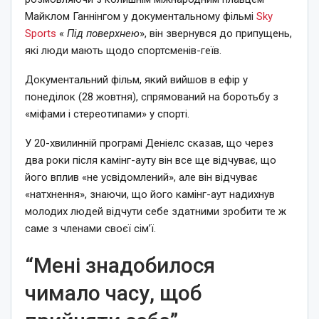
Майклом Ганнінгом у документальному фільмі
Sky
Sports
«
Під поверхнею
», він звернувся до припущень,
які люди мають щодо спортсменів-геїв.
Документальний фільм, який вийшов в ефір у
понеділок (28 жовтня), спрямований на боротьбу з
«міфами і стереотипами» у спорті.
У 20-хвилинній програмі Деніелс сказав, що через
два роки після камінг-ауту він все ще відчуває, що
його вплив «не усвідомлений», але він відчуває
«натхнення», знаючи, що його камінг-аут надихнув
молодих людей відчути себе здатними зробити те ж
саме з членами своєї сім’ї.
“Мені знадобилося
чимало часу, щоб