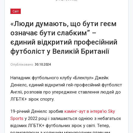
Світ
«Люди думають, що бути геєм
означає бути слабким” –
єдиний відкритий професійний
футболіст у Великій Британії
Опубліковано
30.10.2024
Нападник футбольного клубу «Блекпул» Джейк
Деніелс, єдиний відкритий гей-професійний футболіст
Англії, розповів про упереджене ставлення людей до
ЛГБТК+ зірок спорту.
19-річний Деніелс зробив
камінг-аут в інтерв’ю Sky
Sports
у 2022 році і залишається однією з небагатьох
відомих ЛГБТК+ футбольних зірок у світі. Тепер,
розмовляючи з колишнім міжнародним плавцем