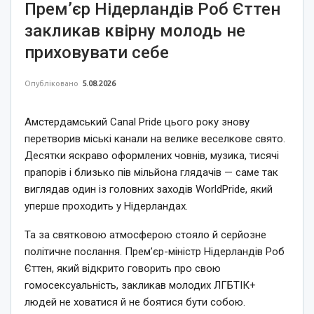
Прем’єр Нідерландів Роб Єттен
закликав квірну молодь не
приховувати себе
Опубліковано
5.08.2026
Амстердамський Canal Pride цього року знову
перетворив міські канали на велике веселкове свято.
Десятки яскраво оформлених човнів, музика, тисячі
прапорів і близько пів мільйона глядачів — саме так
виглядав один із головних заходів WorldPride, який
уперше проходить у Нідерландах.
Та за святковою атмосферою стояло й серйозне
політичне послання. Прем’єр-міністр Нідерландів Роб
Єттен, який відкрито говорить про свою
гомосексуальність, закликав молодих ЛГБТІК+
людей не ховатися й не боятися бути собою.