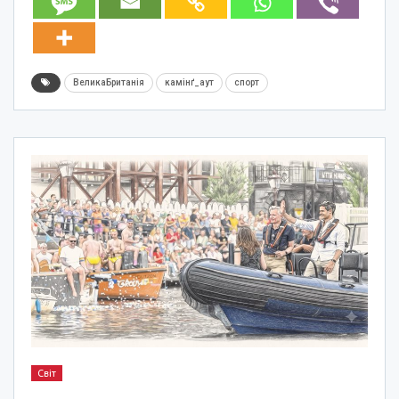
ВеликаБританія
камінґ_аут
спорт
Світ