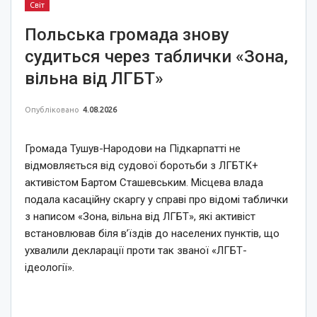
Світ
Польська громада знову
судиться через таблички «Зона,
вільна від ЛГБТ»
Опубліковано
4.08.2026
Громада Тушув-Народови на Підкарпатті не
відмовляється від судової боротьби з ЛГБТК+
активістом Бартом Сташевським. Місцева влада
подала касаційну скаргу у справі про відомі таблички
з написом «Зона, вільна від ЛГБТ», які активіст
встановлював біля в’їздів до населених пунктів, що
ухвалили декларації проти так званої «ЛГБТ-
ідеології».