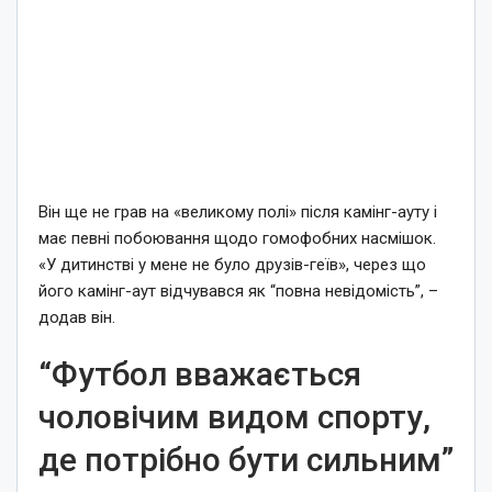
Він ще не грав на «великому полі» після камінг-ауту і
має певні побоювання щодо гомофобних насмішок.
«У дитинстві у мене не було друзів-геїв», через що
його камінг-аут відчувався як “повна невідомість”, –
додав він.
“Футбол вважається
чоловічим видом спорту,
де потрібно бути сильним”