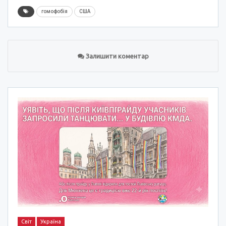
гомофобія
США
Залишити коментар
Світ
Україна