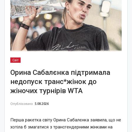
Світ
Орина Сабалєнка підтримала
недопуск транс*жінок до
жіночих турнірів WTA
Опубліковано
5.08.2026
Перша ракетка світу Орина Сабалєнка заявила, що не
хотіла б змагатися з трансгендерними жінками на