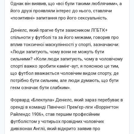
Однак він виявив, що «всі були такими люблячими», а
його друзі проявляли інтерес до нього, ставлячи
«позитивні» запитання про його сексуальність.
Деніелс, який прагне бути захисником ЛГБТК+
спільноти у футболі та за його межами, говорив про
вплив токсичної маскулінності у спорті, зазначаючи:
«Люди запитують, чому вони не можуть бути
сильними? «Коли люди запитують, чому в чоловічому
спорті важко зробити камінг-аут, я пояснюю це тим,
що футбол вважається чоловічим видом спорту, де
потрібно бути сильним, але люди думають, що бути
геєм означає бути слабким».
Форвард «Блекпула» Деніелс, який зараз перебуває в
оренді в команді Північної Прем’єр-ліги «Воррінгтон
Райлендс 1906», став першим професійним
футболістом у чотирьох провідних чоловічих
дивізіонах Англії, який відкрито заявив про