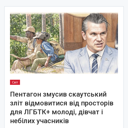
Світ
Пентагон змусив скаутський
зліт відмовитися від просторів
для ЛГБТК+ молоді, дівчат і
небілих учасників