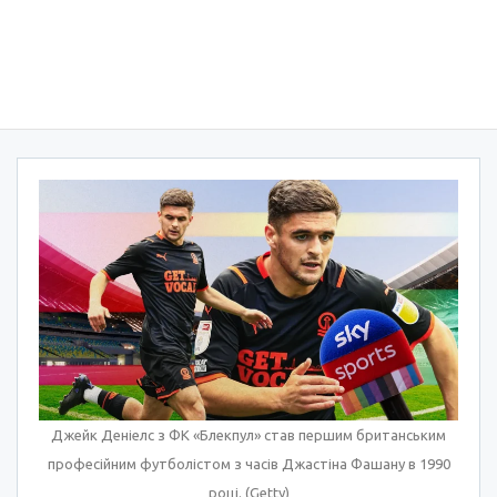
Джейк Деніелс з ФК «Блекпул» став першим британським
професійним футболістом з часів Джастіна Фашану в 1990
році. (Getty)