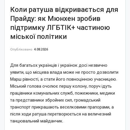
Коли ратуша відкривається для
Прайду: як Мюнхен зробив
підтримку ЛГБТІК+ частиною
міської політики
Опубліковано
4.08.2026
Для багатьох українців і українок досі незвично
уявити, що місцева влада може не просто дозволити
Марш рівності, а стати його повноцінною учасницею.
Міський голова очолює першу колону, поруч ідуть
працівники комунальних служб, пожежники, медики
та представники збройних сил, громадський
транспорт прикрашають веселковими прапорами, а
після ходи ратуша перетворюється на величезний
танцювальний майданчик.