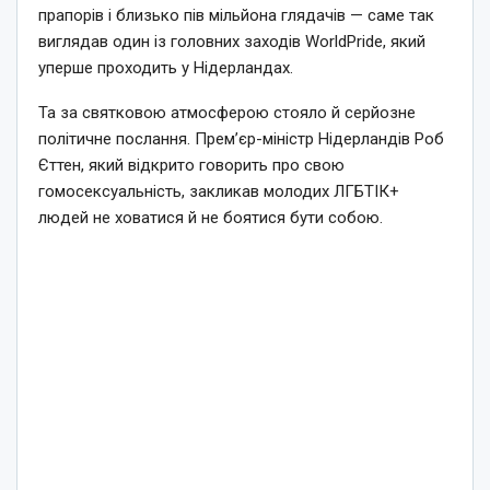
прапорів і близько пів мільйона глядачів — саме так
виглядав один із головних заходів WorldPride, який
уперше проходить у Нідерландах.
Та за святковою атмосферою стояло й серйозне
політичне послання. Прем’єр-міністр Нідерландів Роб
Єттен, який відкрито говорить про свою
гомосексуальність, закликав молодих ЛГБТІК+
людей не ховатися й не боятися бути собою.