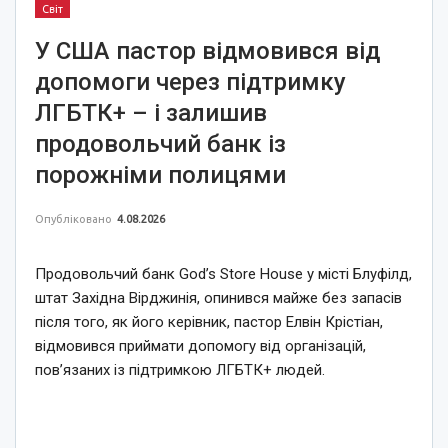
Світ
У США пастор відмовився від
допомоги через підтримку
ЛГБТК+ – і залишив
продовольчий банк із
порожніми полицями
Опубліковано
4.08.2026
Продовольчий банк God’s Store House у місті Блуфілд,
штат Західна Вірджинія, опинився майже без запасів
після того, як його керівник, пастор Елвін Крістіан,
відмовився приймати допомогу від організацій,
пов’язаних із підтримкою ЛГБТК+ людей.