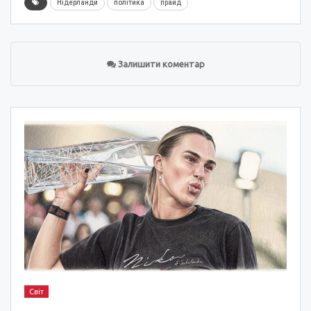
Нідерланди
політика
прайд
Залишити коментар
Світ