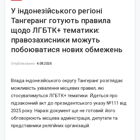
У індонезійського регіоні
Тангеранг готують правила
щодо ЛГБТК+ тематики:
правозахисники можуть
побоюватися нових обмежень
Опубліковано
4.08.2026
Влада індонезійського округу Тангеранг розглядає
можливість ухвалення місцевих правил, які
стосуватимуться ЛГБТК+ тематики. Йдеться про
підзаконний акт до президентського указу №111 від
2025 року. Наразі документ ще не готовий: його
обговорюють місцева адміністрація, депутати та
представники релігійних організацій.