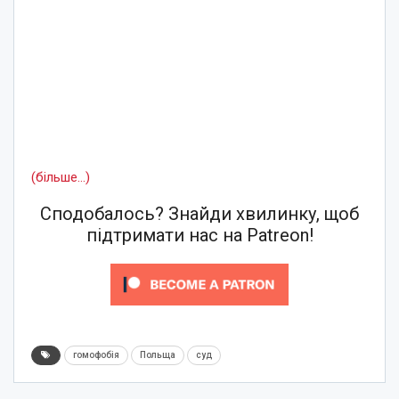
(більше…)
Сподобалось? Знайди хвилинку, щоб
підтримати нас на Patreon!
гомофобія
Польща
суд