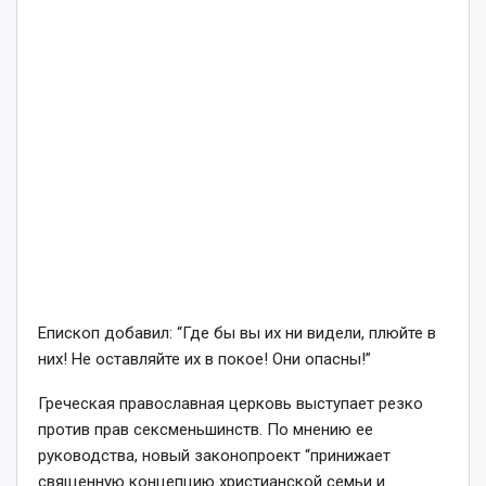
Епископ добавил: “Где бы вы их ни видели, плюйте в
них! Не оставляйте их в покое! Они опасны!”
Греческая православная церковь выступает резко
против прав сексменьшинств. По мнению ее
руководства, новый законопроект “принижает
священную концепцию христианской семьи и