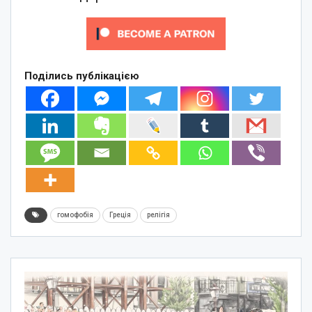
Поділись публікацією
гомофобія
Греція
релігія