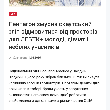
Світ
Пентагон змусив скаутський
зліт відмовитися від просторів
для ЛГБТК+ молоді, дівчат і
небілих учасників
Опубліковано
4.08.2026
Національний зліт Scouting America у Західній
Вірджинії цього року зібрав близько 15 тисяч скаутів,
керівників загонів і волонтерів. Протягом десяти днів
вони жили в таборі, брали участь у спортивних
активностях, навчалися командної роботи та
знайомилися з однолітками з різних частин США.