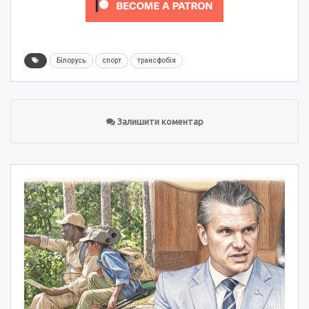
Білорусь
спорт
трансфобія
Залишити коментар