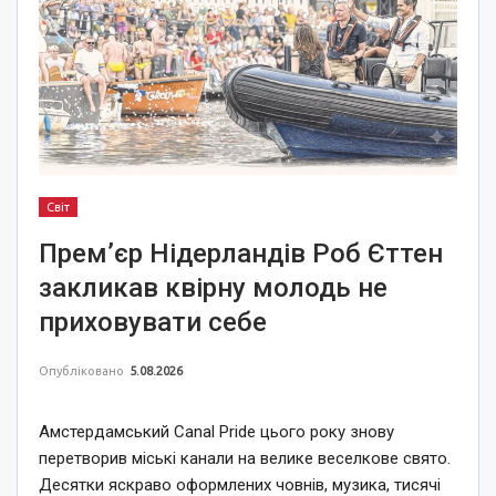
Світ
Прем’єр Нідерландів Роб Єттен
закликав квірну молодь не
приховувати себе
Опубліковано
5.08.2026
Амстердамський Canal Pride цього року знову
перетворив міські канали на велике веселкове свято.
Десятки яскраво оформлених човнів, музика, тисячі