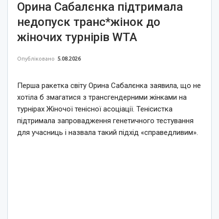
Орина Сабалєнка підтримала
недопуск транс*жінок до
жіночих турнірів WTA
Опубліковано
5.08.2026
Перша ракетка світу Орина Сабалєнка заявила, що не
хотіла б змагатися з трансгендерними жінками на
турнірах Жіночої тенісної асоціації. Тенісистка
підтримала запровадження генетичного тестування
для учасниць і назвала такий підхід «справедливим».