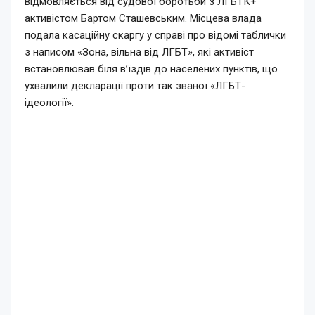
відмовляється від судової боротьби з ЛГБТК+
активістом Бартом Сташевським. Місцева влада
подала касаційну скаргу у справі про відомі таблички
з написом «Зона, вільна від ЛГБТ», які активіст
встановлював біля в’їздів до населених пунктів, що
ухвалили декларації проти так званої «ЛГБТ-
ідеології».