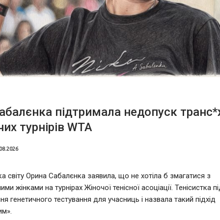
абалєнка підтримала недопуск транс*
чих турнірів WTA
08.2026
а світу Орина Сабалєнка заявила, що не хотіла б змагатися з
ми жінками на турнірах Жіночої тенісної асоціації. Тенісистка п
я генетичного тестування для учасниць і назвала такий підхід
им».