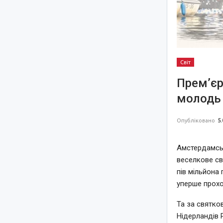
Світ
Прем’єр
молодь 
Опубліковано
5.
Амстердамськ
веселкове св
пів мільйона 
уперше прохо
Та за святко
Нідерландів 