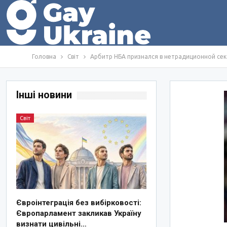
Головна
Світ
Арбитр НБА признался в нетрадиционной се
Інші новини
Світ
Євроінтеграція без вибірковості:
Європарламент закликав Україну
визнати цивільні…