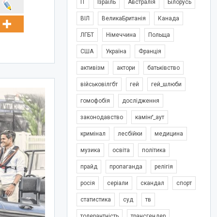
IT
Ізраїль
Австралія
Білорусь
ВІЛ
ВеликаБританія
Канада
ЛГБТ
Німеччина
Польща
США
Україна
Франція
активізм
актори
батьківство
військовілгбт
гей
гей_шлюби
гомофобія
дослідження
законодавство
камінґ_аут
кримінал
лесбійки
медицина
музика
освіта
політика
прайд
пропаганда
релігія
росія
серіали
скандал
спорт
статистика
суд
тв
толерантність
трансгендер