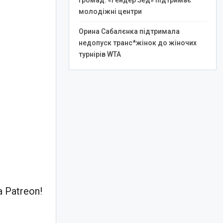
громад: «Гендер Зед» підтримає
молодіжні центри
Орина Сабалєнка підтримала
недопуск транс*жінок до жіночих
турнірів WTA
 Patreon!