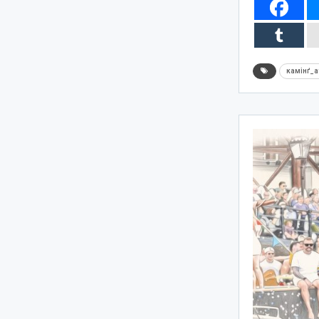
камінґ_а