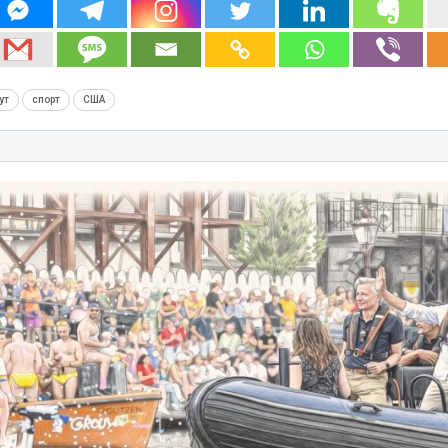
ут
спорт
США