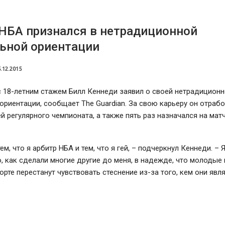
НБА признался в нетрадиционной
ьной ориентации
.12.2015
 18-летним стажем Билл Кеннеди заявил о своей нетрадицион
ориентации, сообщает The Guardian. За свою карьеру он отраб
й регулярного чемпионата, а также пять раз назначался на мат
ем, что я арбитр НБА и тем, что я гей, – подчеркнул Кеннеди. –
, как сделали многие другие до меня, в надежде, что молодые 
орте перестанут чувствовать стеснение из-за того, кем они явл