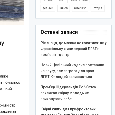
фільми
шлюб
інтерв'ю
історія
Останні записи
ну
Рік місця, де можна не ховатися: як у
Франківську живе перший ЛГБТ+
ком’юніті-центр
Новий Цивільний кодекс поставили
на паузу, але загроза для прав
елике
ЛГБТІК+ людей залишається
в і близько
Прем’єр Нідерландів Роб Єттен
e, який
закликав квірну молодь не
приховувати себе
-міністр
Квірні книги для прифронтових
 закликав