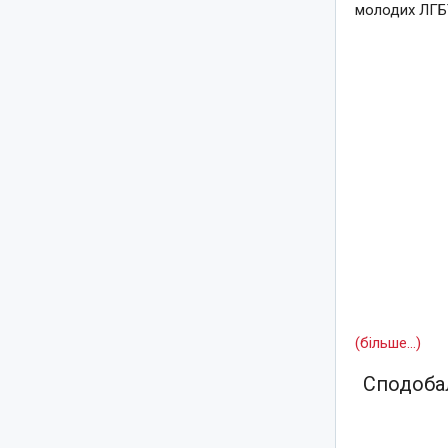
молодих ЛГБТ
(більше…)
Сподобал