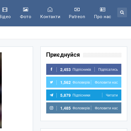
Відео
Фото
Контакти
Patreon
Про нас
Приєднуйся
2,453
Підпісників
Підпісатись
1,562
Фоловерів
Фоловити нас
5,879
Підпісники
Читати
1,485
Фоловерів
Фоловити нас