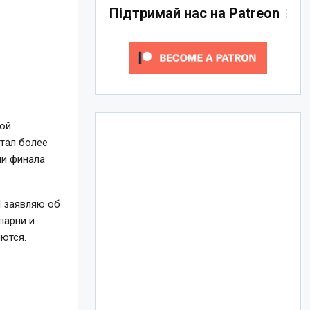
Підтримай нас на Patreon
ной
отал более
чи финала
 Я заявляю об
парни и
яются.