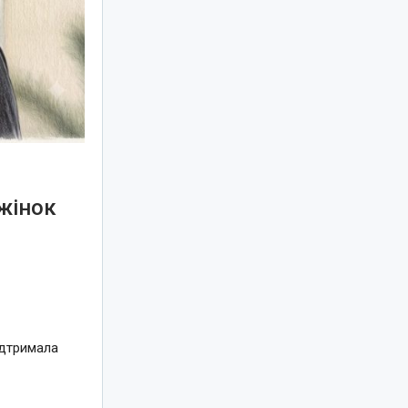
жінок
ідтримала