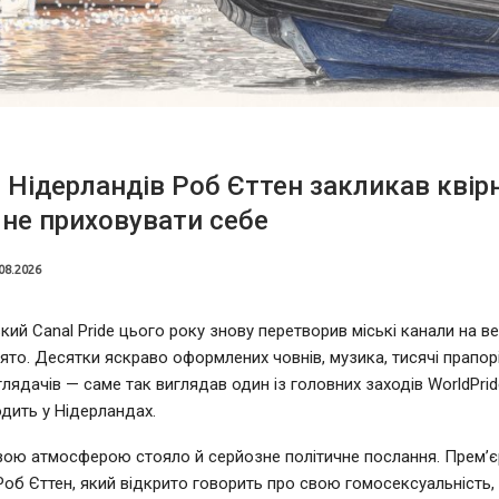
 Нідерландів Роб Єттен закликав квір
не приховувати себе
08.2026
ий Canal Pride цього року знову перетворив міські канали на в
ято. Десятки яскраво оформлених човнів, музика, тисячі прапорі
глядачів — саме так виглядав один із головних заходів WorldPrid
дить у Нідерландах.
вою атмосферою стояло й серйозне політичне послання. Прем’єр
Роб Єттен, який відкрито говорить про свою гомосексуальність,