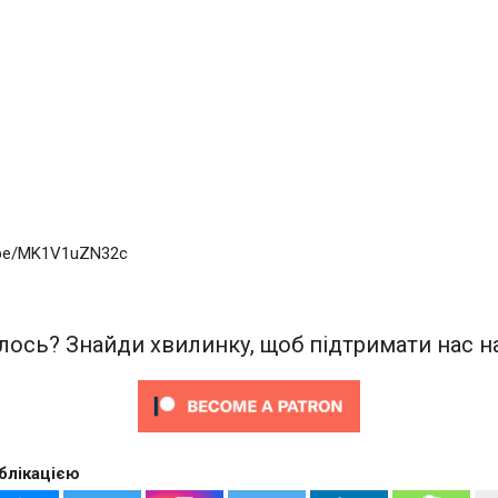
u.be/MK1V1uZN32c
ось? Знайди хвилинку, щоб підтримати нас на
блікацією