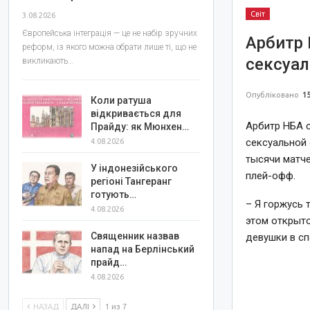
Світ
3.08.2026
Європейська інтеграція — це не набір зручних
Арбитр 
реформ, із якого можна обрати лише ті, що не
сексуал
викликають…
Опубліковано
15
Коли ратуша
відкривається для
Арбитр НБА с
Прайду: як Мюнхен…
сексуальной 
4.08.2026
тысячи матче
У індонезійського
плей-офф.
регіоні Тангеранг
готують…
– Я горжусь т
4.08.2026
этом открыто
Священник назвав
девушки в сп
напад на Берлінський
прайд…
4.08.2026
НАЗАД
ДАЛІ
1 из 7