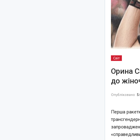
Світ
Орина С
до жіно
Опубліковано
5.
Перша ракетк
трансгендерни
запровадженн
«справедлив