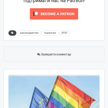
підтримати нас на Patreon!
законодавство
Індонезія
ЛГБТ
Залишити коментар