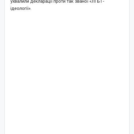
ухвалили декларації проти так званої «ЛГБТ-
ідеології».