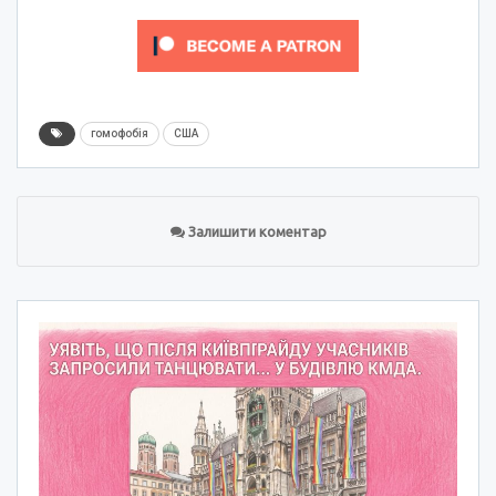
гомофобія
США
Залишити коментар