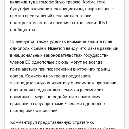
включив туда гомофобную травлю. Кроме того,
будут финансироваться инициативы, направленные
против преступлений ненависти, а также
подстрекательства и насилия в отношении ЛГБТ-
сообщества.
Планируется также уделить внимание защите прав
однополых семей. Имеется ввиду, что из-за различий
в национальных законодательствах государств-
членов ЕС однополые союзы могут не всегда
признаваться при пересечении внутренних границ
союза. Комиссия намерена представить
законодательную инициативу о взаимном признании
воспитания в однополых семьях и рассмотрит
возможные меры по содействию взаимному
признанию государствами-членами однополых
партнерских отношений.
Комментируя представленную стратегию,