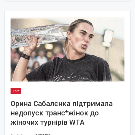
Світ
Орина Сабалєнка підтримала
недопуск транс*жінок до
жіночих турнірів WTA