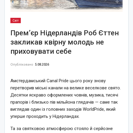
Світ
Прем’єр Нідерландів Роб Єттен
закликав квірну молодь не
приховувати себе
Опубліковано
5.08.2026
Амстердамський Canal Pride цього року знову
перетворив міські канали на велике веселкове свято.
Десятки яскраво оформлених човнів, музика, тисячі
прапорів і близько пів мільйона глядачів — саме так
виглядав один із головних заходів WorldPride, який
уперше проходить у Нідерландах.
Та за святковою атмосферою стояло й серйозне