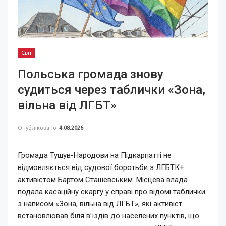
Світ
Польська громада знову
судиться через таблички «Зона,
вільна від ЛГБТ»
Опубліковано
4.08.2026
Громада Тушув-Народови на Підкарпатті не
відмовляється від судової боротьби з ЛГБТК+
активістом Бартом Сташевським. Місцева влада
подала касаційну скаргу у справі про відомі таблички
з написом «Зона, вільна від ЛГБТ», які активіст
встановлював біля в’їздів до населених пунктів, що