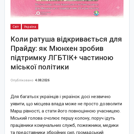
Світ
Україна
Коли ратуша відкривається для
Прайду: як Мюнхен зробив
підтримку ЛГБТІК+ частиною
міської політики
Опубліковано
4.08.2026
Для багатьох українців і українок досі незвично
уявити, що місцева влада може не просто дозволити
Марш рівності, а стати його повноцінною учасницею.
Міський голова очолює першу колону, поруч ідуть
працівники комунальних служб, пожежники, медики
та представники збройних сил, громадський