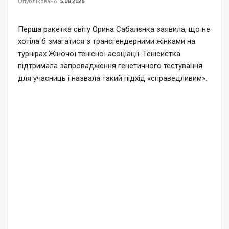
Опубліковано
5.08.2026
Перша ракетка світу Орина Сабалєнка заявила, що не
хотіла б змагатися з трансгендерними жінками на
турнірах Жіночої тенісної асоціації. Тенісистка
підтримала запровадження генетичного тестування
для учасниць і назвала такий підхід «справедливим».