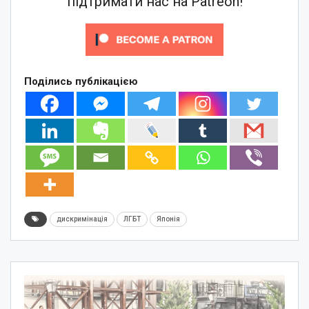
підтримати нас на Patreon!
Поділись публікацією
дискримінація
ЛГБТ
Японія