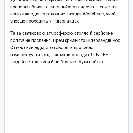
прапорів і близько пів мільйона глядачів — саме так
виглядав один із головних заходів WorldPride, який
уперше проходить у Нідерландах.
Та за святковою атмосферою стояло й серйозне
політичне послання. Прем’єр-міністр Нідерландів Роб
Єттен, який відкрито говорить про свою
гомосексуальність, закликав молодих ЛГБТІК+
людей не ховатися й не боятися бути собою.