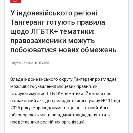
Світ
У індонезійського регіоні
Тангеранг готують правила
щодо ЛГБТК+ тематики:
правозахисники можуть
побоюватися нових обмежень
Опубліковано
4.08.2026
Влада індонезійського округу Тангеранг розглядає
можливість ухвалення місцевих правил, які
стосуватимуться ЛГБТК+ тематики. Йдеться про
підзаконний акт до президентського указу №111 від
2025 року. Наразі документ ще не готовий: його
обговорюють місцева адміністрація, депутати та
представники релігійних організацій.