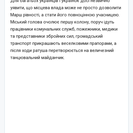
Для багатьох українців і українок досі незвично
уявити, що місцева влада може не просто дозволити
Марш рівності, а стати його повноцінною учасницею.
Міський голова очолює першу колону, поруч ідуть
працівники комунальних служб, пожежники, медики
та представники збройних сил, громадський
транспорт прикрашають веселковими прапорами, а
після ходи ратуша перетворюється на величезний
танцювальний майданчик.