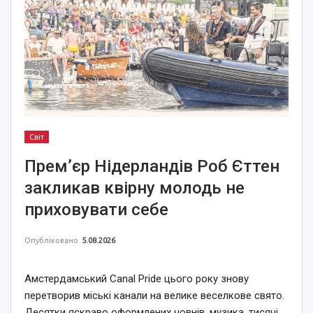
Світ
Прем’єр Нідерландів Роб Єттен
закликав квірну молодь не
приховувати себе
Опубліковано
5.08.2026
Амстердамський Canal Pride цього року знову
перетворив міські канали на велике веселкове свято.
Десятки яскраво оформлених човнів, музика, тисячі