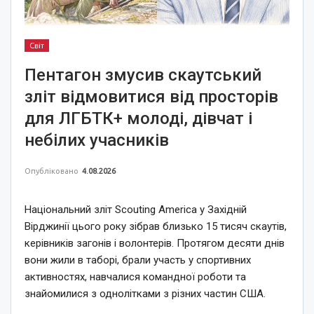
Світ
Пентагон змусив скаутський
зліт відмовитися від просторів
для ЛГБТК+ молоді, дівчат і
небілих учасників
Опубліковано
4.08.2026
Національний зліт Scouting America у Західній
Вірджинії цього року зібрав близько 15 тисяч скаутів,
керівників загонів і волонтерів. Протягом десяти днів
вони жили в таборі, брали участь у спортивних
активностях, навчалися командної роботи та
знайомилися з однолітками з різних частин США.