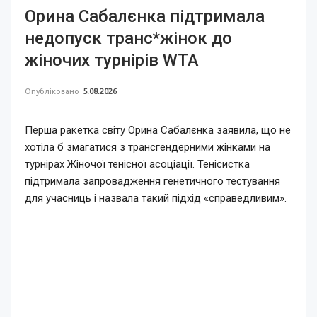
Орина Сабалєнка підтримала
недопуск транс*жінок до
жіночих турнірів WTA
Опубліковано
5.08.2026
Перша ракетка світу Орина Сабалєнка заявила, що не
хотіла б змагатися з трансгендерними жінками на
турнірах Жіночої тенісної асоціації. Тенісистка
підтримала запровадження генетичного тестування
для учасниць і назвала такий підхід «справедливим».