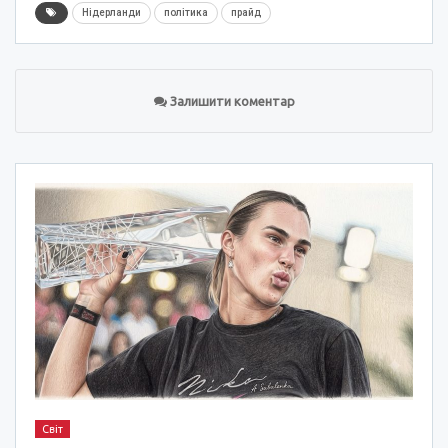
Нідерланди
політика
прайд
Залишити коментар
Світ