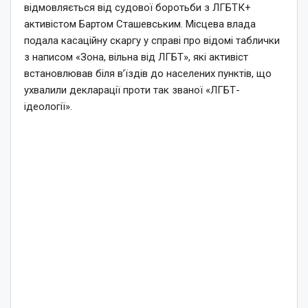
відмовляється від судової боротьби з ЛГБТК+
активістом Бартом Сташевським. Місцева влада
подала касаційну скаргу у справі про відомі таблички
з написом «Зона, вільна від ЛГБТ», які активіст
встановлював біля в’їздів до населених пунктів, що
ухвалили декларації проти так званої «ЛГБТ-
ідеології».