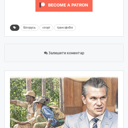
Білорусь
спорт
трансфобія
Залишити коментар