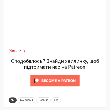
(більше…)
Сподобалось? Знайди хвилинку, щоб
підтримати нас на Patreon!
гомофобія
Польща
суд