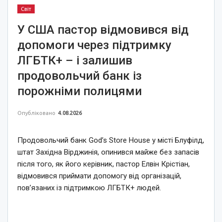
Світ
У США пастор відмовився від
допомоги через підтримку
ЛГБТК+ – і залишив
продовольчий банк із
порожніми полицями
Опубліковано
4.08.2026
Продовольчий банк God’s Store House у місті Блуфілд,
штат Західна Вірджинія, опинився майже без запасів
після того, як його керівник, пастор Елвін Крістіан,
відмовився приймати допомогу від організацій,
пов’язаних із підтримкою ЛГБТК+ людей.