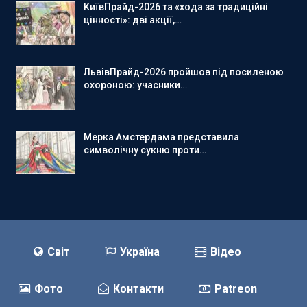
КиївПрайд-2026 та «хода за традиційні
цінності»: дві акції,…
ЛьвівПрайд-2026 пройшов під посиленою
охороною: учасники…
Мерка Амстердама представила
символічну сукню проти…
Світ
Україна
Відео
Фото
Контакти
Patreon