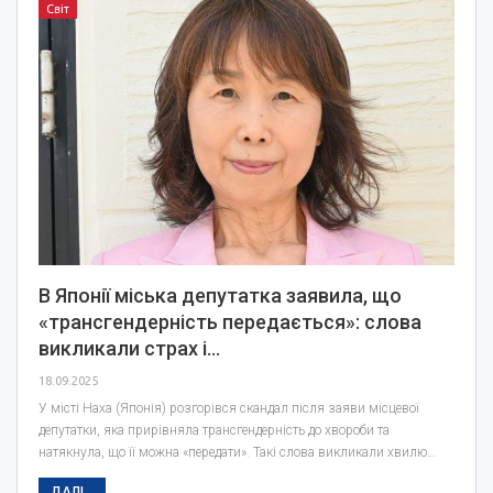
Світ
В Японії міська депутатка заявила, що
«трансгендерність передається»: слова
викликали страх і…
18.09.2025
У місті Наха (Японія) розгорівся скандал після заяви місцевої
депутатки, яка прирівняла трансгендерність до хвороби та
натякнула, що її можна «передати». Такі слова викликали хвилю…
ДАЛІ...