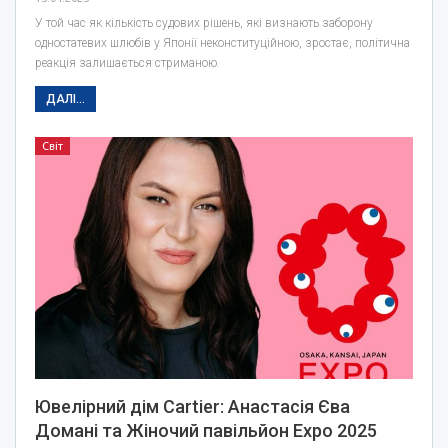
У той час як кількість судових рішень, які визнають заборону
одностатевих шлюбів у Японії неконституційною, зростає, політична
реакція залишається стриманою.
ДАЛІ...
Світ
Ювелірний дім Cartier: Анастасія Єва
Домані та Жіночий павільйон Expo 2025