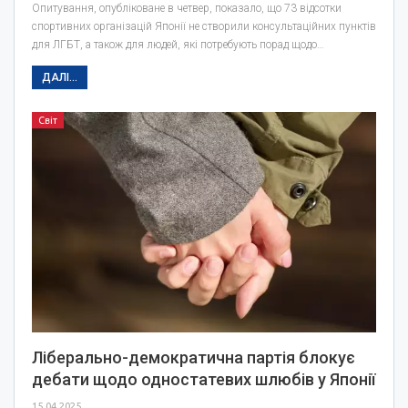
Опитування, опубліковане в четвер, показало, що 73 відсотки
спортивних організацій Японії не створили консультаційних пунктів
для ЛГБТ, а також для людей, які потребують порад щодо…
ДАЛІ...
Світ
Ліберально-демократична партія блокує
дебати щодо одностатевих шлюбів у Японії
15.04.2025