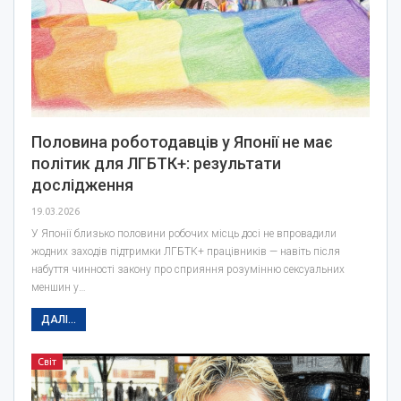
Половина роботодавців у Японії не має
політик для ЛГБТК+: результати
дослідження
19.03.2026
У Японії близько половини робочих місць досі не впровадили
жодних заходів підтримки ЛГБТК+ працівників — навіть після
набуття чинності закону про сприяння розумінню сексуальних
меншин у…
ДАЛІ...
Світ