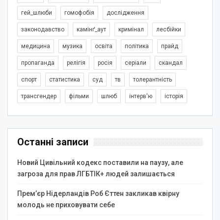
гей_шлюби
гомофобія
дослідження
законодавство
камінґ_аут
кримінал
лесбійки
медицина
музика
освіта
політика
прайд
пропаганда
релігія
росія
серіали
скандал
спорт
статистика
суд
тв
толерантність
трансгендер
фільми
шлюб
інтерв'ю
історія
Останні записи
Новий Цивільний кодекс поставили на паузу, але
загроза для прав ЛГБТІК+ людей залишається
Прем’єр Нідерландів Роб Єттен закликав квірну
молодь не приховувати себе