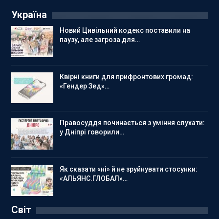
Україна
Новий Цивільний кодекс поставили на
паузу, але загроза для…
Квірні книги для прифронтових громад:
«Гендер Зед»…
Правосуддя починається з уміння слухати:
у Дніпрі говорили…
Як сказати «ні» й не зруйнувати стосунки:
«АЛЬЯНС.ГЛОБАЛ»…
Світ