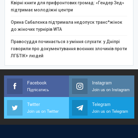
Квірні книги для прифронтових громад: «Гендер Зед»
підтримає молодіжні центри
Орина Сабалєнка підтримала недопуск транс*жінок
до жіночих турнірів WTA
Правосуддя починається з уміння слухати: у Дніпрі
говорили про документування воєнних злочинів проти
ЛГБТІК+ людей
Facebook
Instagram
Підпісатись
Join us on Instagram
Twitter
Telegram
Join us on Twitter
Join us on Telegram