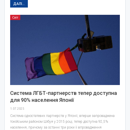
ДАЛІ...
Світ
Система ЛГБТ-партнерств тепер доступна
для 90% населення Японії
1.07.2025
Система одностатевих партнерств у Японії, вперше запроваджена
токійським районом Шібуя у 2015 році, тепер доступна 92,5%
населення, причому за останні три роки її впровадження