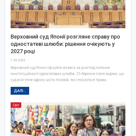
Верховний суд Японії розгляне справу про
одностатеві шлюби: рішення очікують у
2027 році
7.04.2026
Верховний суд Японії офіційно взявся за розгляд питання
конституційності одностатевих шлюбів. 25 березня стало відомо, що
суд розгляне одразу шість позовів, які стосуються права…
ДАЛІ...
Світ