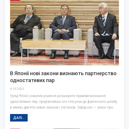
В Японії нові закони визнають партнерство
одностатевих пар
4.10.2025
Уряд Японії ухвалив рішення розширити правове визнання
одностатевих пар, прирівнявши їхні стосунки до фактичного шлюбу
в межах дев’яти нових законів і постанов. Серед них — закон про…
ДАЛІ...