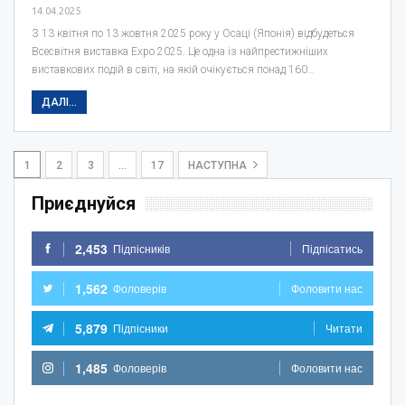
14.04.2025
З 13 квітня по 13 жовтня 2025 року у Осаці (Японія) відбудеться
Всесвітня виставка Expo 2025. Це одна із найпрестижніших
виставкових подій в світі, на якій очікується понад 160…
ДАЛІ...
1
2
3
…
17
НАСТУПНА
Приєднуйся
2,453
Підпісників
Підпісатись
1,562
Фоловерів
Фоловити нас
5,879
Підпісники
Читати
1,485
Фоловерів
Фоловити нас