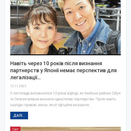
Навіть через 10 років після визнання
партнерств у Японії немає перспектив для
легалізації…
13.11.2025
5 листопада виповнилося 10 років відтоді, як токійські райони Сібуя
та Сетагая вперше визнали одностатеві партнерства. Проте навіть
сьогодні правові зміни, як-от офіційне визнання…
ДАЛІ...
Світ