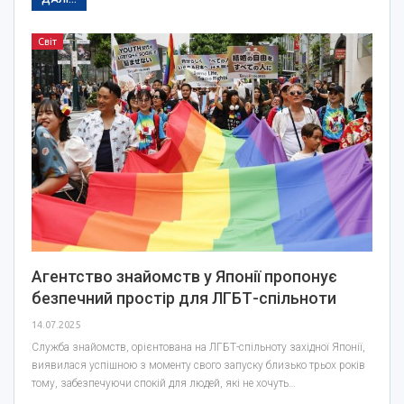
Світ
Агентство знайомств у Японії пропонує
безпечний простір для ЛГБТ-спільноти
14.07.2025
Служба знайомств, орієнтована на ЛГБТ-спільноту західної Японії,
виявилася успішною з моменту свого запуску близько трьох років
тому, забезпечуючи спокій для людей, які не хочуть…