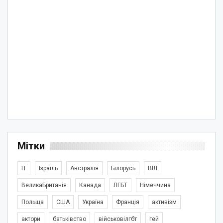
Мітки
IT
Ізраїль
Австралія
Білорусь
ВІЛ
ВеликаБританія
Канада
ЛГБТ
Німеччина
Польща
США
Україна
Франція
активізм
актори
батьківство
військовілгбт
гей