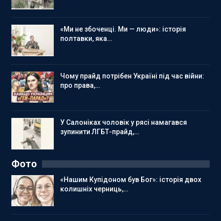
«Ми не збоченці. Ми — люди»: історія
полтавки, яка…
Чому прайд потрібен Україні під час війни:
про права,…
У Салоніках чоловік у рясі намагався
зупинити ЛГБТ-прайд,…
Фото
«Нашим Купідоном був Бог»: історія двох
колишніх черниць,…