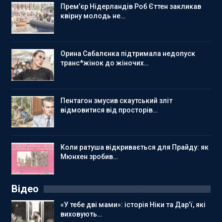
Прем’єр Нідерландів Роб Єттен закликав
квірну молодь не…
Орина Сабалєнка підтримала недопуск
транс*жінок до жіночих…
Пентагон змусив скаутський зліт
відмовитися від просторів…
Коли ратуша відкривається для Прайду: як
Мюнхен зробив…
Відео
«У тебе дві мами»: історія Ніки та Дар’ї, які
виховують…