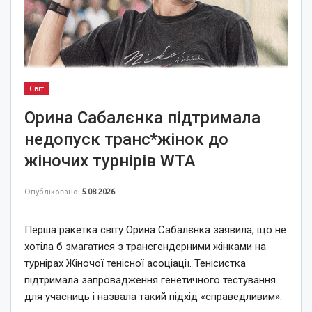
Світ
Орина Сабалєнка підтримала
недопуск транс*жінок до
жіночих турнірів WTA
Опубліковано
5.08.2026
Перша ракетка світу Орина Сабалєнка заявила, що не
хотіла б змагатися з трансгендерними жінками на
турнірах Жіночої тенісної асоціації. Тенісистка
підтримала запровадження генетичного тестування
для учасниць і назвала такий підхід «справедливим».