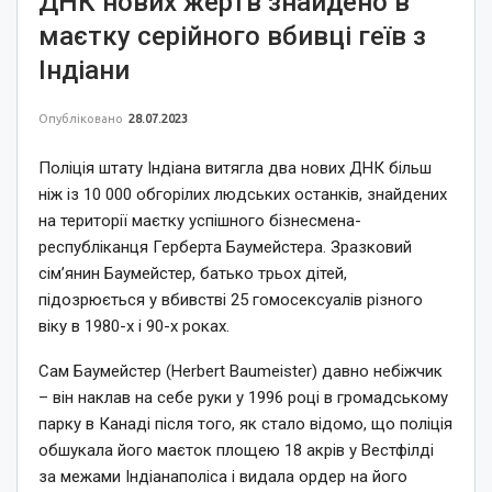
ДНК нових жертв знайдено в
маєтку серійного вбивці геїв з
Індіани
Опубліковано
28.07.2023
Поліція штату Індіана витягла два нових ДНК більш
ніж із 10 000 обгорілих людських останків, знайдених
на території маєтку успішного бізнесмена-
республіканця Герберта Баумейстера. Зразковий
сім’янин Баумейстер, батько трьох дітей,
підозрюється у вбивстві 25 гомосексуалів різного
віку в 1980-х і 90-х роках.
Сам Баумейстер (Herbert Baumeister) давно небіжчик
– він наклав на себе руки у 1996 році в громадському
парку в Канаді після того, як стало відомо, що поліція
обшукала його маєток площею 18 акрів у Вестфілді
за межами Індіанаполіса і видала ордер на його