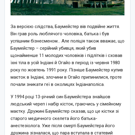
За версією слідства, Баумейстер вів подвійне життя.
Він грав роль люблячого чоловіка, батька і був
успішним бізнесменом… Але поліція також вважає, що
Баумейстер – серійний убивця, який убив
щонайменше 11 молодих чоловіків і підлітків і сховав
їхні тіла в усій Індіані й Огайо в період із червня 1980
року по жовтень 1991 року. Пізніше Баумейстер купив
маєток в Індіані, злочини в Огайо припинилися, проте
почали зникати геї в околицях Індіанаполіса.
У 1994 році 13-річний син Баумейстера знайшов
людський череп і набір кісток, граючись у сімейному
маєтку. Дружині Баумейстер сказав, що це кістки зі
старого медичного скелета його батька-
анестезіолога. Уже після смерті Баумейстера його
дружина зізналася, що пара вступала в статевий