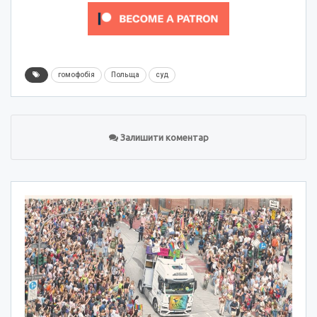
гомофобія
Польща
суд
Залишити коментар