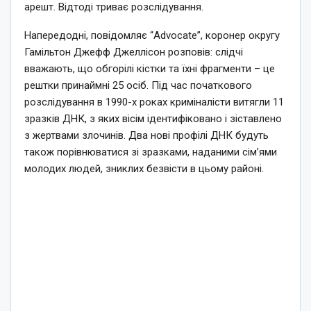
арешт. Відтоді триває розслідування.
Напередодні, повідомляє “Advocate”, коронер округу
Гамільтон Джефф Джеллісон розповів: слідчі
вважають, що обгорілі кістки та їхні фрагменти – це
рештки принаймні 25 осіб. Під час початкового
розслідування в 1990-х роках криміналісти витягли 11
зразків ДНК, з яких вісім ідентифіковано і зіставлено
з жертвами злочинів. Два нові профілі ДНК будуть
також порівнюватися зі зразками, наданими сім’ями
молодих людей, зниклих безвісти в цьому районі.