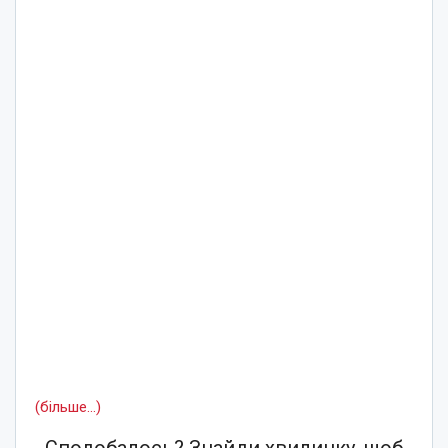
(більше…)
Сподобалось? Знайди хвилинку, щоб