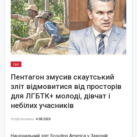
Світ
Пентагон змусив скаутський
зліт відмовитися від просторів
для ЛГБТК+ молоді, дівчат і
небілих учасників
Опубліковано
4.08.2026
Національний зліт Scouting America у Західній