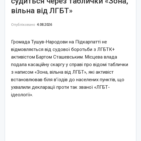
судиться через таблички «Зона,
вільна від ЛГБТ»
Опубліковано
4.08.2026
Громада Тушув-Народови на Підкарпатті не
відмовляється від судової боротьби з ЛГБТК+
активістом Бартом Сташевським. Місцева влада
подала касаційну скаргу у справі про відомі таблички
з написом «Зона, вільна від ЛГБТ», які активіст
встановлював біля в’їздів до населених пунктів, що
ухвалили декларації проти так званої «ЛГБТ-
ідеології».