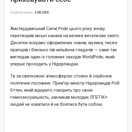
Опубліковано
5.08.2026
Амстердамський Canal Pride цього року знову
перетворив міські канали на велике веселкове свято.
Десятки яскраво оформлених човнів, музика, тисячі
прапорів і близько пів мільйона глядачів — саме так
виглядав один із головних заходів WorldPride, який
уперше проходить у Нідерландах.
Та за святковою атмосферою стояло й серйозне
політичне послання. Прем’єр-міністр Нідерландів Роб
Єттен, який відкрито говорить про свою
гомосексуальність, закликав молодих ЛГБТІК+
людей не ховатися й не боятися бути собою.