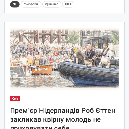
гомофобія
кримінал
США
Світ
Прем’єр Нідерландів Роб Єттен
закликав квірну молодь не
приховувати себе