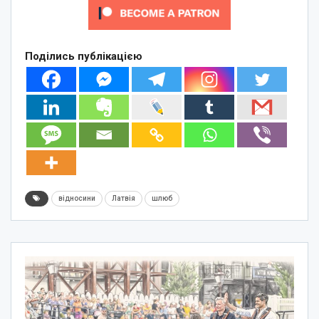
Поділись публікацією
відносини
Латвія
шлюб