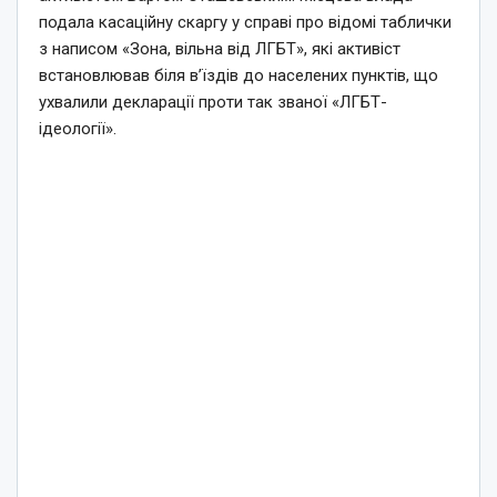
подала касаційну скаргу у справі про відомі таблички
з написом «Зона, вільна від ЛГБТ», які активіст
встановлював біля в’їздів до населених пунктів, що
ухвалили декларації проти так званої «ЛГБТ-
ідеології».