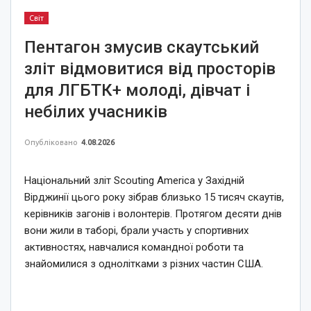
Світ
Пентагон змусив скаутський
зліт відмовитися від просторів
для ЛГБТК+ молоді, дівчат і
небілих учасників
Опубліковано
4.08.2026
Національний зліт Scouting America у Західній
Вірджинії цього року зібрав близько 15 тисяч скаутів,
керівників загонів і волонтерів. Протягом десяти днів
вони жили в таборі, брали участь у спортивних
активностях, навчалися командної роботи та
знайомилися з однолітками з різних частин США.