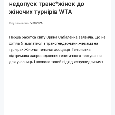
недопуск транс*жінок до
жіночих турнірів WTA
Опубліковано
5.08.2026
Перша ракетка світу Орина Сабалєнка заявила, що не
хотіла б змагатися з трансгендерними жінками на
турнірах Жіночої тенісної асоціації. Тенісистка
підтримала запровадження генетичного тестування
для учасниць і назвала такий підхід «справедливим».