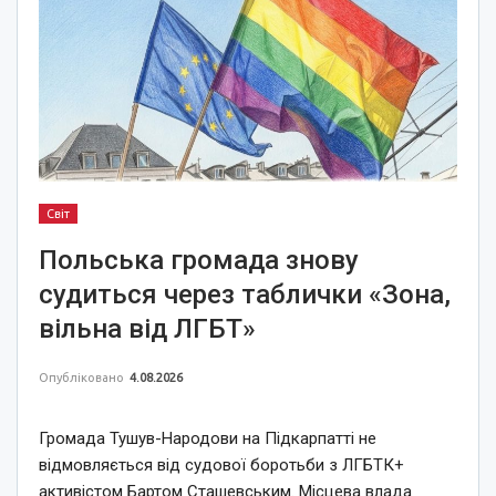
Світ
Польська громада знову
судиться через таблички «Зона,
вільна від ЛГБТ»
Опубліковано
4.08.2026
Громада Тушув-Народови на Підкарпатті не
відмовляється від судової боротьби з ЛГБТК+
активістом Бартом Сташевським. Місцева влада