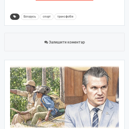
Білорусь
спорт
трансфобія
Залишити коментар