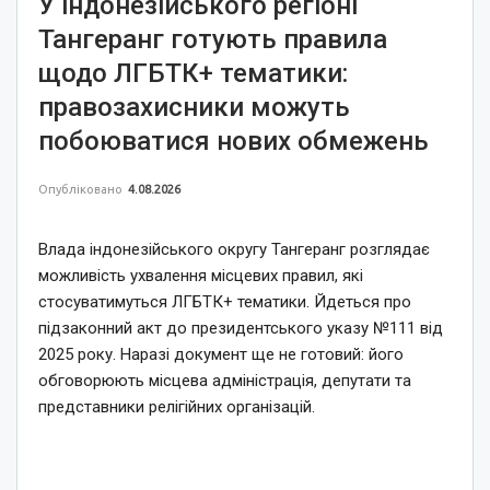
У індонезійського регіоні
Тангеранг готують правила
щодо ЛГБТК+ тематики:
правозахисники можуть
побоюватися нових обмежень
Опубліковано
4.08.2026
Влада індонезійського округу Тангеранг розглядає
можливість ухвалення місцевих правил, які
стосуватимуться ЛГБТК+ тематики. Йдеться про
підзаконний акт до президентського указу №111 від
2025 року. Наразі документ ще не готовий: його
обговорюють місцева адміністрація, депутати та
представники релігійних організацій.