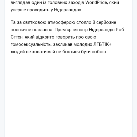
виглядав один із головних заходів WorldPride, який
уперше проходить у Нідерландах.
Та за святковою атмосферою стояло й серйозне
політичне послання. Прем’єр-міністр Нідерландів Роб
Єттен, який відкрито говорить про свою
гомосексуальність, закликав молодих ЛГБТІК+
людей не ховатися й не боятися бути собою.