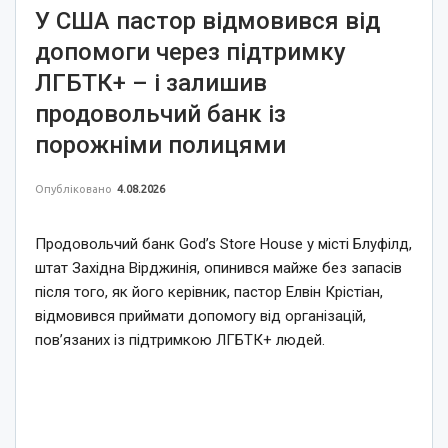
У США пастор відмовився від
допомоги через підтримку
ЛГБТК+ – і залишив
продовольчий банк із
порожніми полицями
Опубліковано
4.08.2026
Продовольчий банк God’s Store House у місті Блуфілд,
штат Західна Вірджинія, опинився майже без запасів
після того, як його керівник, пастор Елвін Крістіан,
відмовився приймати допомогу від організацій,
пов’язаних із підтримкою ЛГБТК+ людей.