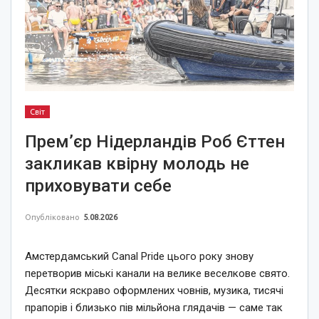
Світ
Прем’єр Нідерландів Роб Єттен
закликав квірну молодь не
приховувати себе
Опубліковано
5.08.2026
Амстердамський Canal Pride цього року знову
перетворив міські канали на велике веселкове свято.
Десятки яскраво оформлених човнів, музика, тисячі
прапорів і близько пів мільйона глядачів — саме так