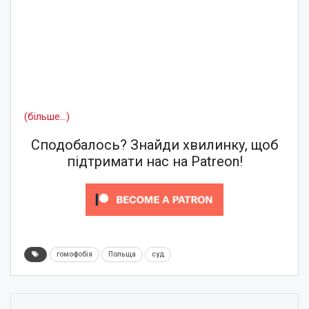
(більше…)
Сподобалось? Знайди хвилинку, щоб
підтримати нас на Patreon!
гомофобія
Польща
суд