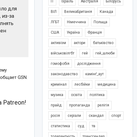
IT
Ізраїль
Австралія
Білорусь
ыло для
ВІЛ
ВеликаБританія
Канада
 из-за
ЛГБТ
Німеччина
Польща
олнять
ден
США
Україна
Франція
активізм
актори
батьківство
військовілгбт
гей
гей_шлюби
гомофобія
дослідження
ему
законодавство
камінґ_аут
ообщает GSN.
кримінал
лесбійки
медицина
музика
освіта
політика
 Patreon!
прайд
пропаганда
релігія
росія
серіали
скандал
спорт
статистика
суд
тв
толерантність
трансгендер