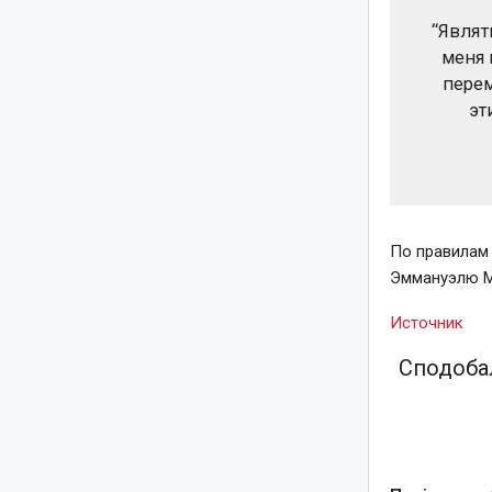
“Являт
меня 
перем
эт
По правилам 
Эммануэлю Ма
Источник
Сподобал