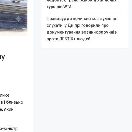
недопуск транс*жінок до жіночих
турнірів WTA
Правосуддя починається з уміння
слухати: у Дніпрі говорили про
документування воєнних злочинів
проти ЛГБТІК+ людей
ну
елике
в і близько
e, який
-міністр