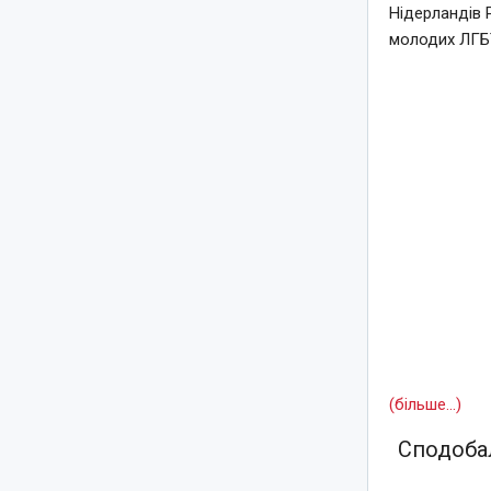
Нідерландів 
молодих ЛГБТ
(більше…)
Сподобал