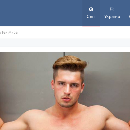
Світ
Україна
р Гей Мира