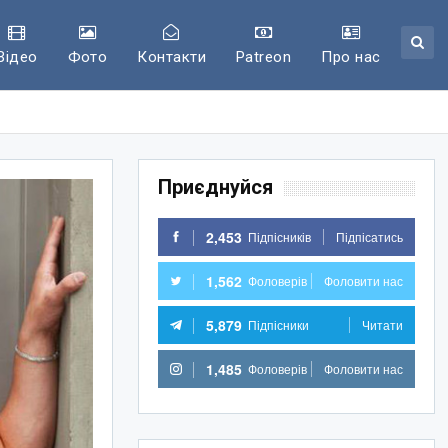
Відео
Фото
Контакти
Patreon
Про нас
Приєднуйся
2,453
Підпісників
Підпісатись
1,562
Фоловерів
Фоловити нас
5,879
Підпісники
Читати
1,485
Фоловерів
Фоловити нас