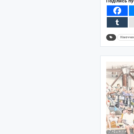
Поділись пу
Німеччи