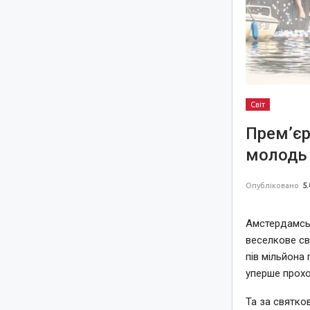
Світ
Прем’єр
молодь 
Опубліковано
5.
Амстердамськ
веселкове св
пів мільйона 
уперше прохо
Та за святко