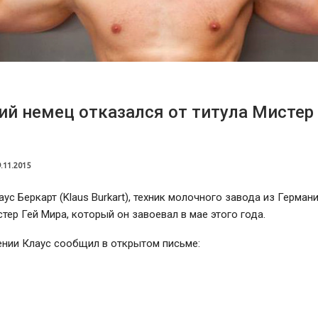
ий немец отказался от титула Мистер
.11.2015
аус Беркарт (Klaus Burkart), техник молочного завода из Герман
стер Гей Мира, который он завоевал в мае этого года.
ении Клаус сообщил в открытом письме: