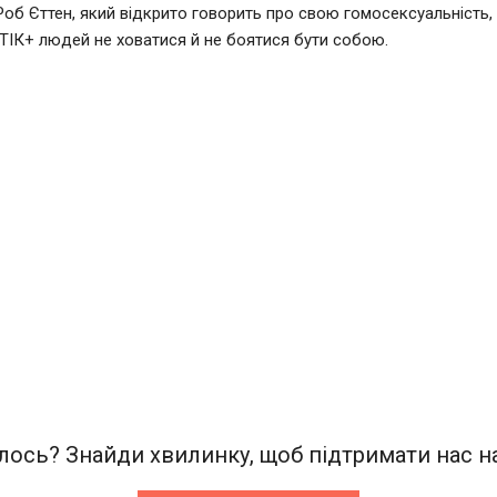
Роб Єттен, який відкрито говорить про свою гомосексуальність,
ІК+ людей не ховатися й не боятися бути собою.
ось? Знайди хвилинку, щоб підтримати нас на