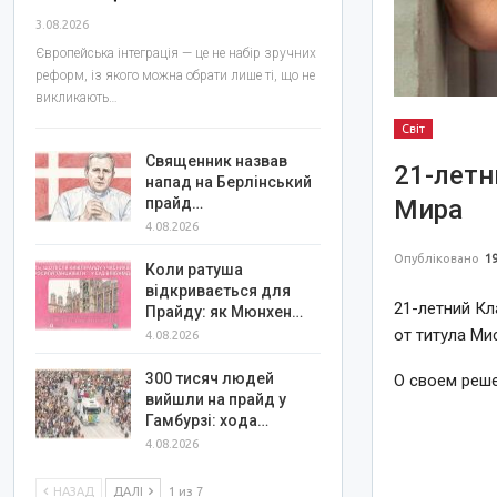
3.08.2026
Європейська інтеграція — це не набір зручних
реформ, із якого можна обрати лише ті, що не
викликають…
Світ
Священник назвав
21-летн
напад на Берлінський
прайд…
Мира
4.08.2026
Опубліковано
19
Коли ратуша
відкривається для
21-летний Кл
Прайду: як Мюнхен…
от титула Ми
4.08.2026
300 тисяч людей
О своем реш
вийшли на прайд у
Гамбурзі: хода…
4.08.2026
НАЗАД
ДАЛІ
1 из 7