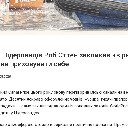
 Нідерландів Роб Єттен закликав квір
не приховувати себе
08.2026
ий Canal Pride цього року знову перетворив міські канали на в
ято. Десятки яскраво оформлених човнів, музика, тисячі прапорі
глядачів — саме так виглядав один із головних заходів WorldPrid
дить у Нідерландах.
вою атмосферою стояло й серйозне політичне послання. Прем’єр