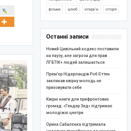
фільми
шлюб
інтерв'ю
історія
Останні записи
Новий Цивільний кодекс поставили
на паузу, але загроза для прав
ЛГБТІК+ людей залишається
Прем’єр Нідерландів Роб Єттен
закликав квірну молодь не
приховувати себе
Квірні книги для прифронтових
громад: «Гендер Зед» підтримає
молодіжні центри
Орина Сабалєнка підтримала