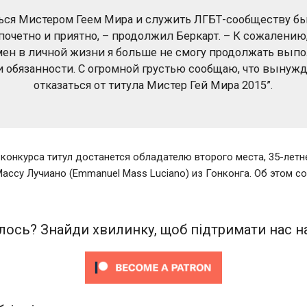
ься Мистером Геем Мира и служить ЛГБТ-сообществу б
почетно и приятно, – продолжил Беркарт. – К сожалению,
ен в личной жизни я больше не смогу продолжать вып
и обязанности. С огромной грустью сообщаю, что вынуж
отказаться от титула Мистер Гей Мира 2015”.
конкурса титул достанется обладателю второго места, 35-летн
ссу Лучиано (Emmanuel Mass Luciano) из Гонконга. Об этом с
ось? Знайди хвилинку, щоб підтримати нас на