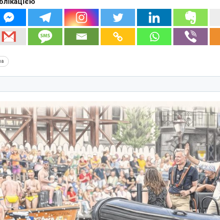
блікацією
на