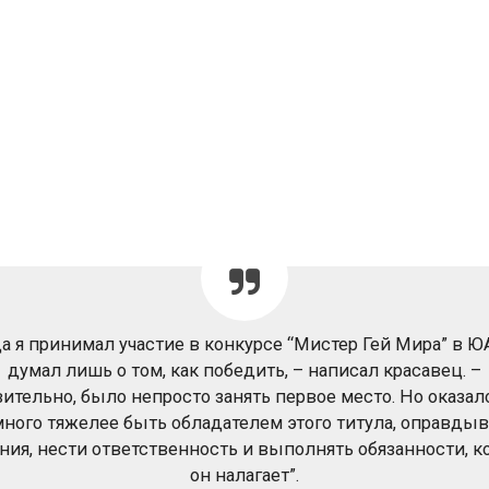
а я принимал участие в конкурсе “Мистер Гей Мира” в ЮА
думал лишь о том, как победить, – написал красавец. –
ительно, было непросто занять первое место. Но оказало
много тяжелее быть обладателем этого титула, оправдыв
ия, нести ответственность и выполнять обязанности, 
он налагает”.