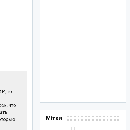
Р, то
сь, что
ать
Мітки
которые