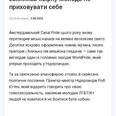
приховувати себе
Опубліковано
5.08.2026
Амстердамський Canal Pride цього року знову
перетворив міські канали на велике веселкове свято.
Десятки яскраво оформлених човнів, музика, тисячі
прапорів і близько пів мільйона глядачів — саме так
виглядав один із головних заходів WorldPride, який
уперше проходить у Нідерландах.
Та за святковою атмосферою стояло й серйозне
політичне послання. Прем’єр-міністр Нідерландів Роб
Єттен, який відкрито говорить про свою
гомосексуальність, закликав молодих ЛГБТІК+
людей не ховатися й не боятися бути собою.