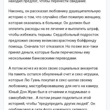
находил предлог, чтобы перенести свидание.
Наконец, он рассказал любовнику душещипательную
историю о том, что случайно сбил пожилую женщину,
которая оказалась в больнице. Он должен был
оплатить расходы на ее лечение и выплатить штраф,
чтобы избежать тюрьмы. Сердобольный подросток
предложил своему великовозрастному бойфренду
помощь. Сначала тот отказался. Но позже все-таки
принял деньги, которые были перечислены ему
несколькими банковскими переводами.
А потом исчез из всех своих социальных аккаунтов.
На память остался обнуленный счет и секс-игрушки,
которые Лю Гуань покупал в секс-шопах своему
любовнику, мастурбировавшему для него на камеру.
Юный Дон Жуан был в отчаянии и подумывал о
самоубийстве… А потом решил поделиться этой
историей, чтобы “предупредить других людей”. Он
опубликовал в сети фото коварного сетевого