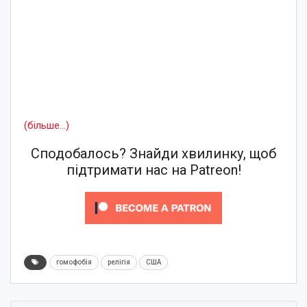
(більше…)
Сподобалось? Знайди хвилинку, щоб
підтримати нас на Patreon!
гомофобія
релігія
США