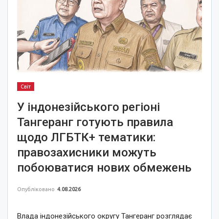
Світ
У індонезійського регіоні
Тангеранг готують правила
щодо ЛГБТК+ тематики:
правозахисники можуть
побоюватися нових обмежень
Опубліковано
4.08.2026
Влада індонезійського округу Тангеранг розглядає