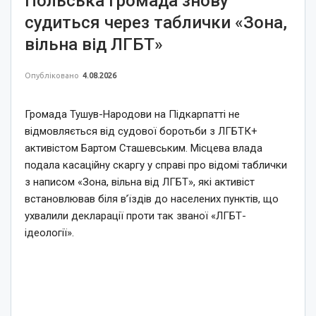
Польська громада знову
судиться через таблички «Зона,
вільна від ЛГБТ»
Опубліковано
4.08.2026
Громада Тушув-Народови на Підкарпатті не
відмовляється від судової боротьби з ЛГБТК+
активістом Бартом Сташевським. Місцева влада
подала касаційну скаргу у справі про відомі таблички
з написом «Зона, вільна від ЛГБТ», які активіст
встановлював біля в’їздів до населених пунктів, що
ухвалили декларації проти так званої «ЛГБТ-
ідеології».