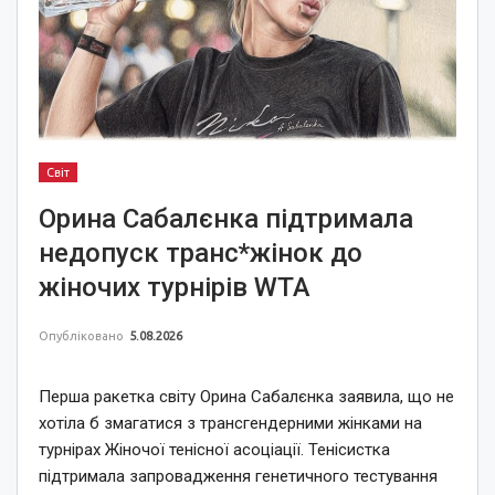
Світ
Орина Сабалєнка підтримала
недопуск транс*жінок до
жіночих турнірів WTA
Опубліковано
5.08.2026
Перша ракетка світу Орина Сабалєнка заявила, що не
хотіла б змагатися з трансгендерними жінками на
турнірах Жіночої тенісної асоціації. Тенісистка
підтримала запровадження генетичного тестування