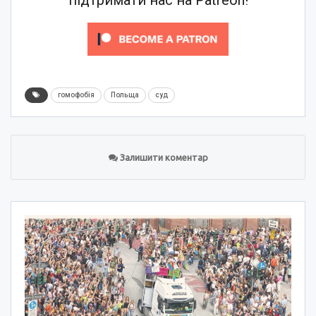
гомофобія
Польща
суд
Залишити коментар