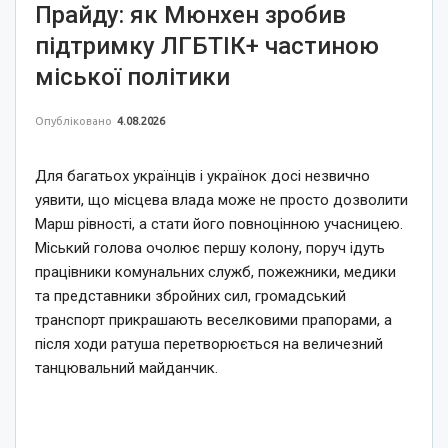
Прайду: як Мюнхен зробив
підтримку ЛГБТІК+ частиною
міської політики
Опубліковано
4.08.2026
Для багатьох українців і українок досі незвично
уявити, що місцева влада може не просто дозволити
Марш рівності, а стати його повноцінною учасницею.
Міський голова очолює першу колону, поруч ідуть
працівники комунальних служб, пожежники, медики
та представники збройних сил, громадський
транспорт прикрашають веселковими прапорами, а
після ходи ратуша перетворюється на величезний
танцювальний майданчик.