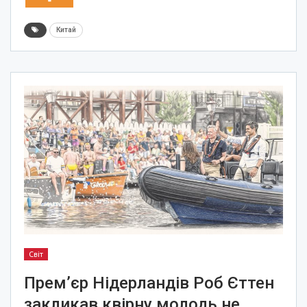
Китай
Світ
Прем’єр Нідерландів Роб Єттен
закликав квірну молодь не