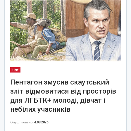
Світ
Пентагон змусив скаутський
зліт відмовитися від просторів
для ЛГБТК+ молоді, дівчат і
небілих учасників
Опубліковано
4.08.2026