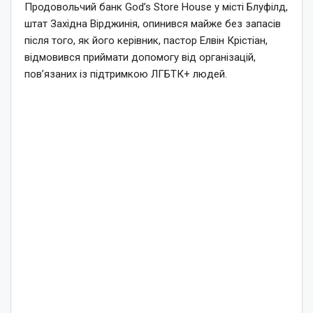
Продовольчий банк God’s Store House у місті Блуфілд,
штат Західна Вірджинія, опинився майже без запасів
після того, як його керівник, пастор Елвін Крістіан,
відмовився приймати допомогу від організацій,
пов’язаних із підтримкою ЛГБТК+ людей.