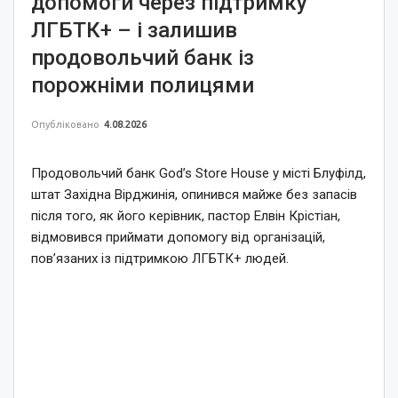
допомоги через підтримку
ЛГБТК+ – і залишив
продовольчий банк із
порожніми полицями
Опубліковано
4.08.2026
Продовольчий банк God’s Store House у місті Блуфілд,
штат Західна Вірджинія, опинився майже без запасів
після того, як його керівник, пастор Елвін Крістіан,
відмовився приймати допомогу від організацій,
пов’язаних із підтримкою ЛГБТК+ людей.