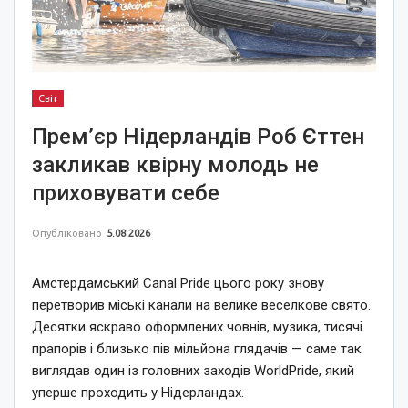
Світ
Прем’єр Нідерландів Роб Єттен
закликав квірну молодь не
приховувати себе
Опубліковано
5.08.2026
Амстердамський Canal Pride цього року знову
перетворив міські канали на велике веселкове свято.
Десятки яскраво оформлених човнів, музика, тисячі
прапорів і близько пів мільйона глядачів — саме так
виглядав один із головних заходів WorldPride, який
уперше проходить у Нідерландах.