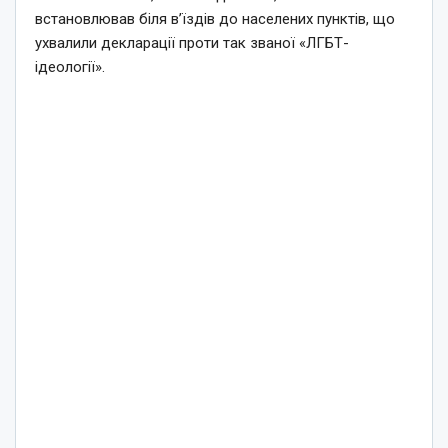
встановлював біля в’їздів до населених пунктів, що
ухвалили декларації проти так званої «ЛГБТ-
ідеології».