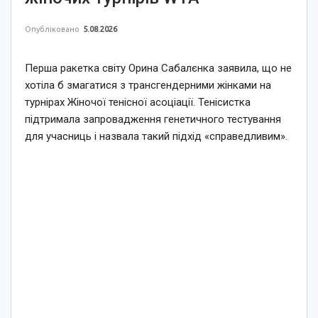
Опубліковано
5.08.2026
Перша ракетка світу Орина Сабалєнка заявила, що не
хотіла б змагатися з трансгендерними жінками на
турнірах Жіночої тенісної асоціації. Тенісистка
підтримала запровадження генетичного тестування
для учасниць і назвала такий підхід «справедливим».