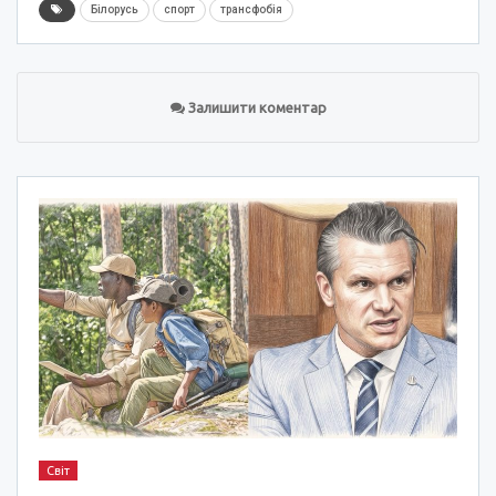
Білорусь
спорт
трансфобія
Залишити коментар
Світ