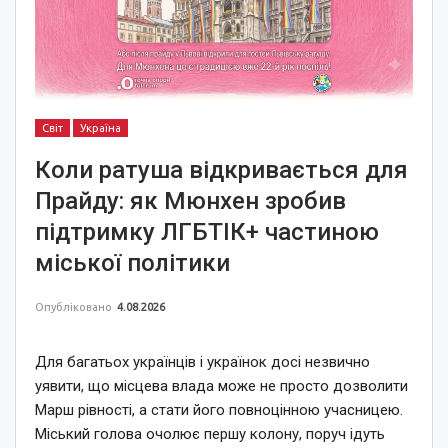
Світ
Україна
Коли ратуша відкривається для
Прайду: як Мюнхен зробив
підтримку ЛГБТІК+ частиною
міської політики
Опубліковано
4.08.2026
Для багатьох українців і українок досі незвично
уявити, що місцева влада може не просто дозволити
Марш рівності, а стати його повноцінною учасницею.
Міський голова очолює першу колону, поруч ідуть