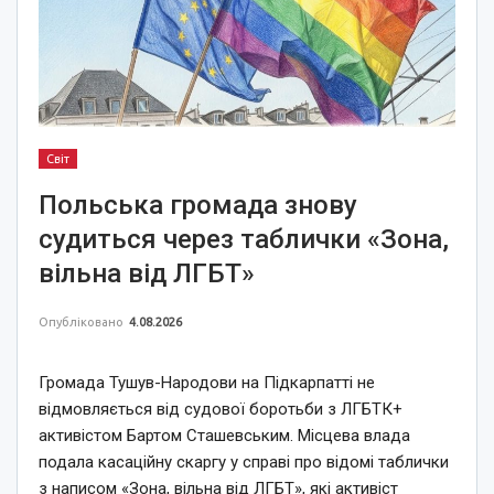
Світ
Польська громада знову
судиться через таблички «Зона,
вільна від ЛГБТ»
Опубліковано
4.08.2026
Громада Тушув-Народови на Підкарпатті не
відмовляється від судової боротьби з ЛГБТК+
активістом Бартом Сташевським. Місцева влада
подала касаційну скаргу у справі про відомі таблички
з написом «Зона, вільна від ЛГБТ», які активіст