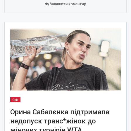
Залишити коментар
Світ
Орина Сабалєнка підтримала
недопуск транс*жінок до
жіночих турнірів WTA