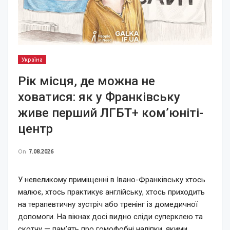
Україна
Рік місця, де можна не
ховатися: як у Франківську
живе перший ЛГБТ+ ком’юніті-
центр
On
7.08.2026
У невеликому приміщенні в Івано-Франківську хтось
малює, хтось практикує англійську, хтось приходить
на терапевтичну зустріч або тренінг із домедичної
допомоги. На вікнах досі видно сліди суперклею та
скотчу — пам’ять про гомофобні наліпки, якими