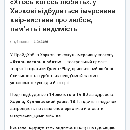
«Хтось когось любить»: у
Харкові відбудеться імерсивна
квір-вистава про любов,
пам’ять і видимість
Опубліковано
3.02.2026
У ПрайдХабі в Харкові покажуть імерсивну виставу
«Хтось когось любить»
— театральний проєкт
творчої ініціативи
Queer-Play
, присвячений любові,
близькості та турботі як невід’ємній частині
української культури й історії.
Подія відбудеться
14 лютого о 16:00
за адресою:
Харків, Куликівський узвіз, 13
. Глядачів і глядачок
запрошують не лише спостерігати, а й ставати
співучасни_цями дійства.
Вистава порушує тему видимості почуттів і досвідів,