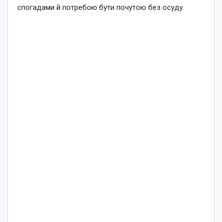
спогадами й потребою бути почутою без осуду.