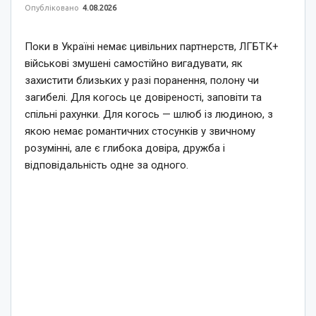
Опубліковано
4.08.2026
Поки в Україні немає цивільних партнерств, ЛГБТК+
військові змушені самостійно вигадувати, як
захистити близьких у разі поранення, полону чи
загибелі. Для когось це довіреності, заповіти та
спільні рахунки. Для когось — шлюб із людиною, з
якою немає романтичних стосунків у звичному
розумінні, але є глибока довіра, дружба і
відповідальність одне за одного.