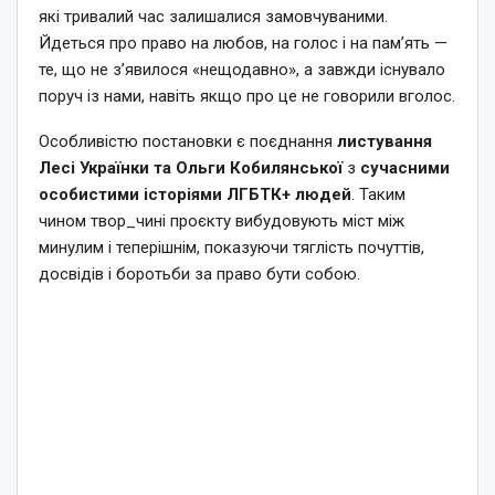
які тривалий час залишалися замовчуваними.
Йдеться про право на любов, на голос і на пам’ять —
те, що не з’явилося «нещодавно», а завжди існувало
поруч із нами, навіть якщо про це не говорили вголос.
Особливістю постановки є поєднання
листування
Лесі Українки та Ольги Кобилянської
з
сучасними
особистими історіями ЛГБТК+ людей
. Таким
чином твор_чині проєкту вибудовують міст між
минулим і теперішнім, показуючи тяглість почуттів,
досвідів і боротьби за право бути собою.