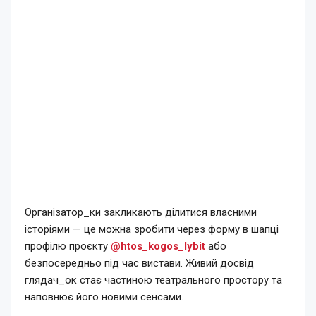
Організатор_ки закликають ділитися власними
історіями — це можна зробити через форму в шапці
профілю проєкту
@htos_kogos_lybit
або
безпосередньо під час вистави. Живий досвід
глядач_ок стає частиною театрального простору та
наповнює його новими сенсами.