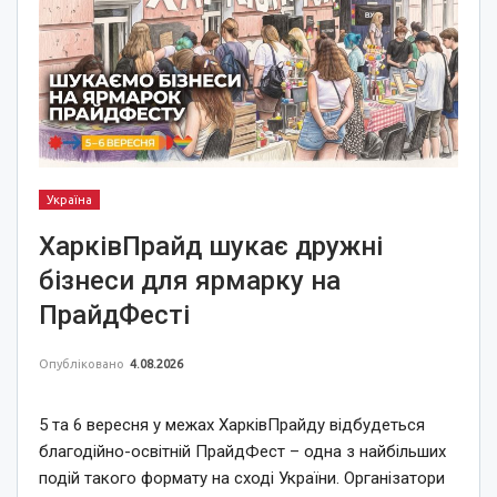
Україна
ХарківПрайд шукає дружні
бізнеси для ярмарку на
ПрайдФесті
Опубліковано
4.08.2026
5 та 6 вересня у межах ХарківПрайду відбудеться
благодійно-освітній ПрайдФест – одна з найбільших
подій такого формату на сході України. Організатори