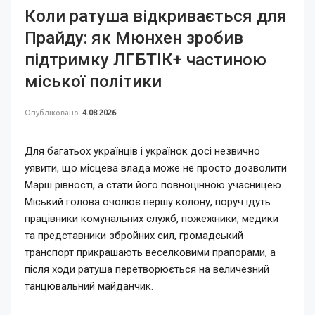
Коли ратуша відкривається для
Прайду: як Мюнхен зробив
підтримку ЛГБТІК+ частиною
міської політики
Опубліковано
4.08.2026
Для багатьох українців і українок досі незвично
уявити, що місцева влада може не просто дозволити
Марш рівності, а стати його повноцінною учасницею.
Міський голова очолює першу колону, поруч ідуть
працівники комунальних служб, пожежники, медики
та представники збройних сил, громадський
транспорт прикрашають веселковими прапорами, а
після ходи ратуша перетворюється на величезний
танцювальний майданчик.