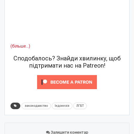
(більше…)
Сподобалось? Знайди хвилинку, щоб
підтримати нас на Patreon!
законодавство
Індонезія
ЛГБТ
Залишити коментар