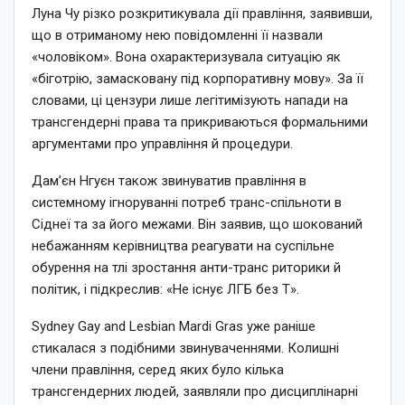
Луна Чу різко розкритикувала дії правління, заявивши,
що в отриманому нею повідомленні її назвали
«чоловіком». Вона охарактеризувала ситуацію як
«біготрію, замасковану під корпоративну мову». За її
словами, ці цензури лише легітимізують напади на
трансгендерні права та прикриваються формальними
аргументами про управління й процедури.
Дам’єн Нгуєн також звинуватив правління в
системному ігноруванні потреб транс-спільноти в
Сіднеї та за його межами. Він заявив, що шокований
небажанням керівництва реагувати на суспільне
обурення на тлі зростання анти-транс риторики й
політик, і підкреслив: «Не існує ЛГБ без Т».
Sydney Gay and Lesbian Mardi Gras уже раніше
стикалася з подібними звинуваченнями. Колишні
члени правління, серед яких було кілька
трансгендерних людей, заявляли про дисциплінарні