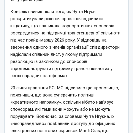
Конфлікт виник після того, як Чу та Нгуєн
розкритикували рішення правління відхилити
ініціативу, що закликала корпоративних спонсорів
зосередитися на підтримці трансгендерної спільноти
під час прайд-маршу 2026 року. У відповідь на
звернення одного з членів організації співдиректори
надіслали спільний лист, у якому підтримали
резолюцію із закликом до спонсорів
«продемонструвати підтримку транс-спільноти» у
своїх парадних платформах.
20 січня правління SGLMG відхилило цю пропозицію,
пояснивши, що вона суперечить політиці
«креативного напрямку», оскільки нібито нав’язує
спонсорам, які теми вони можуть або не можуть
порушувати. Водночас, за словами Чу та Нгуєна, їх
«несправедливо» позбавили доступу до офіційних
електронних поштових скриньок Mardi Gras, що