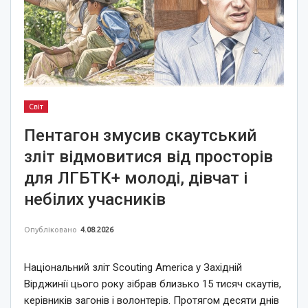
Світ
Пентагон змусив скаутський
зліт відмовитися від просторів
для ЛГБТК+ молоді, дівчат і
небілих учасників
Опубліковано
4.08.2026
Національний зліт Scouting America у Західній
Вірджинії цього року зібрав близько 15 тисяч скаутів,
керівників загонів і волонтерів. Протягом десяти днів