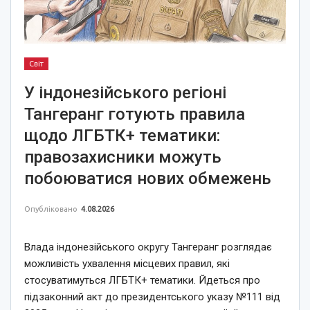
Світ
У індонезійського регіоні
Тангеранг готують правила
щодо ЛГБТК+ тематики:
правозахисники можуть
побоюватися нових обмежень
Опубліковано
4.08.2026
Влада індонезійського округу Тангеранг розглядає
можливість ухвалення місцевих правил, які
стосуватимуться ЛГБТК+ тематики. Йдеться про
підзаконний акт до президентського указу №111 від