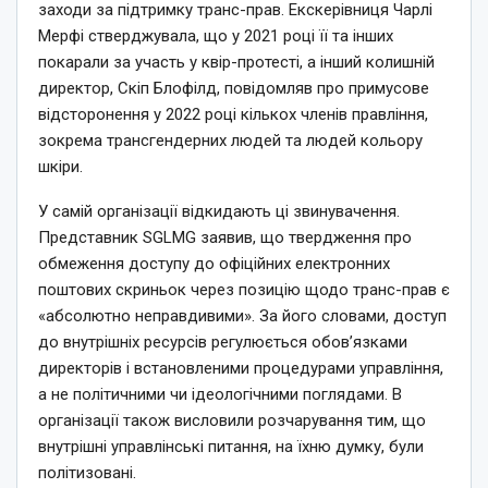
заходи за підтримку транс-прав. Екскерівниця Чарлі
Мерфі стверджувала, що у 2021 році її та інших
покарали за участь у квір-протесті, а інший колишній
директор, Скіп Блофілд, повідомляв про примусове
відсторонення у 2022 році кількох членів правління,
зокрема трансгендерних людей та людей кольору
шкіри.
У самій організації відкидають ці звинувачення.
Представник SGLMG заявив, що твердження про
обмеження доступу до офіційних електронних
поштових скриньок через позицію щодо транс-прав є
«абсолютно неправдивими». За його словами, доступ
до внутрішніх ресурсів регулюється обов’язками
директорів і встановленими процедурами управління,
а не політичними чи ідеологічними поглядами. В
організації також висловили розчарування тим, що
внутрішні управлінські питання, на їхню думку, були
політизовані.