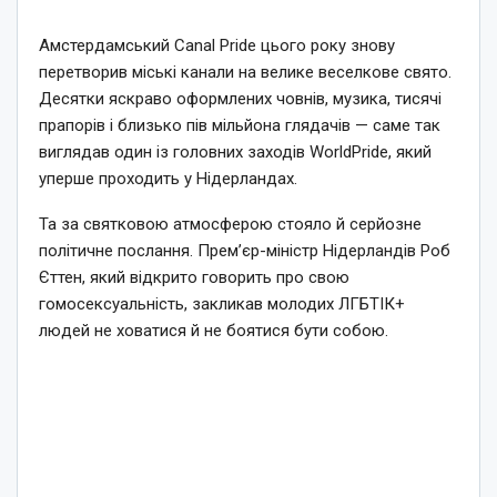
Амстердамський Canal Pride цього року знову
перетворив міські канали на велике веселкове свято.
Десятки яскраво оформлених човнів, музика, тисячі
прапорів і близько пів мільйона глядачів — саме так
виглядав один із головних заходів WorldPride, який
уперше проходить у Нідерландах.
Та за святковою атмосферою стояло й серйозне
політичне послання. Прем’єр-міністр Нідерландів Роб
Єттен, який відкрито говорить про свою
гомосексуальність, закликав молодих ЛГБТІК+
людей не ховатися й не боятися бути собою.