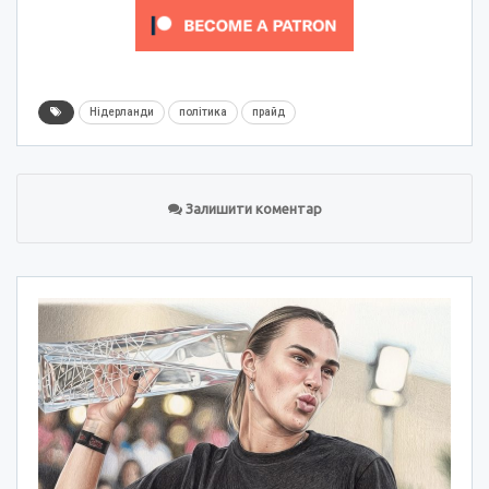
Нідерланди
політика
прайд
Залишити коментар