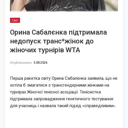
Світ
Орина Сабалєнка підтримала
недопуск транс*жінок до
жіночих турнірів WTA
Опубліковано
5.08.2026
Перша ракетка світу Орина Сабалєнка заявила, що не
хотіла б змагатися з трансгендерними жінками на
турнірах Жіночої тенісної асоціації. Тенісистка
підтримала запровадження генетичного тестування
для учасниць і назвала такий підхід «справедливим».