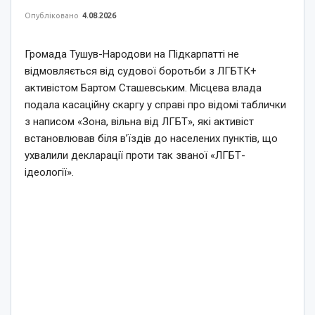
Опубліковано
4.08.2026
Громада Тушув-Народови на Підкарпатті не
відмовляється від судової боротьби з ЛГБТК+
активістом Бартом Сташевським. Місцева влада
подала касаційну скаргу у справі про відомі таблички
з написом «Зона, вільна від ЛГБТ», які активіст
встановлював біля в’їздів до населених пунктів, що
ухвалили декларації проти так званої «ЛГБТ-
ідеології».