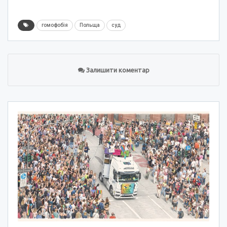
гомофобія
Польща
суд
Залишити коментар