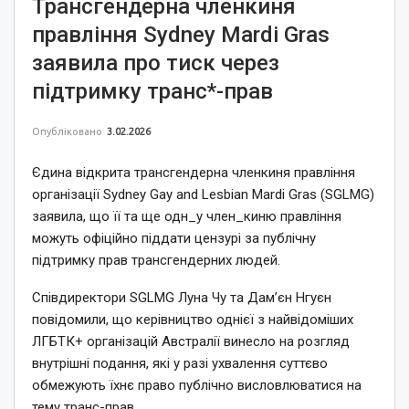
Трансгендерна членкиня
правління Sydney Mardi Gras
заявила про тиск через
підтримку транс*-прав
Опубліковано
3.02.2026
Єдина відкрита трансгендерна членкиня правління
організації Sydney Gay and Lesbian Mardi Gras (SGLMG)
заявила, що її та ще одн_у член_киню правління
можуть офіційно піддати цензурі за публічну
підтримку прав трансгендерних людей.
Співдиректори SGLMG Луна Чу та Дам’єн Нгуєн
повідомили, що керівництво однієї з найвідоміших
ЛГБТК+ організацій Австралії винесло на розгляд
внутрішні подання, які у разі ухвалення суттєво
обмежують їхнє право публічно висловлюватися на
тему транс-прав.