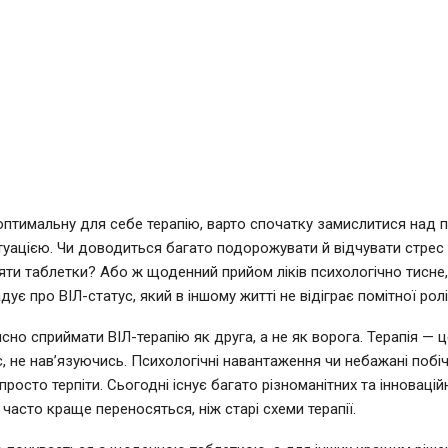
птимальну для себе терапію, варто спочатку замислитися над
уацією. Чи доводиться багато подорожувати й відчувати стрес 
яти таблетки? Або ж щоденний прийом ліків психологічно тисне,
дує про ВІЛ-статус, який в іншому житті не відіграє помітної рол
сно сприймати ВІЛ-терапію як друга, а не як ворога. Терапія — ц
, не нав’язуючись. Психологічні навантаження чи небажані побіч
росто терпіти. Сьогодні існує багато різноманітних та інноваційн
і часто краще переносяться, ніж старі схеми терапії.