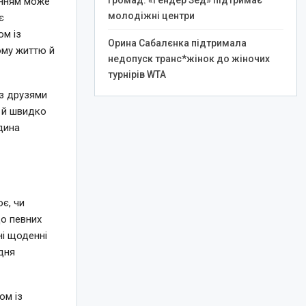
громад: «Гендер Зед» підтримає
енням може
молодіжні центри
є
ом із
Орина Сабалєнка підтримала
ому життю й
недопуск транс*жінок до жіночих
турнірів WTA
з друзями
и й швидко
дина
ює, чи
до певних
ні щоденні
одня
ом із