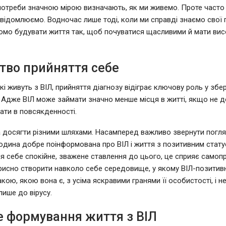
потреби значною мірою визначають, як ми живемо. Проте часто 
усвідомлюємо. Водночас лише тоді, коли ми справді знаємо свої 
мо будувати життя так, щоб почуватися щасливими й мати висо
тво прийняття себе
кі живуть з ВІЛ, прийняття діагнозу відіграє ключову роль у збе
. Адже ВІЛ може займати значно менше місця в житті, якщо не 
ати в повсякденності.
досягти різними шляхами. Насамперед важливо звернути погл
юдина добре поінформована про ВІЛ і життя з позитивним стату
я себе спокійне, зважене ставлення до цього, це сприяє самоп
исно створити навколо себе середовище, у якому ВІЛ-позитив
ою, якою вона є, з усіма яскравими гранями її особистості, і не
лише до вірусу.
е формування життя з ВІЛ