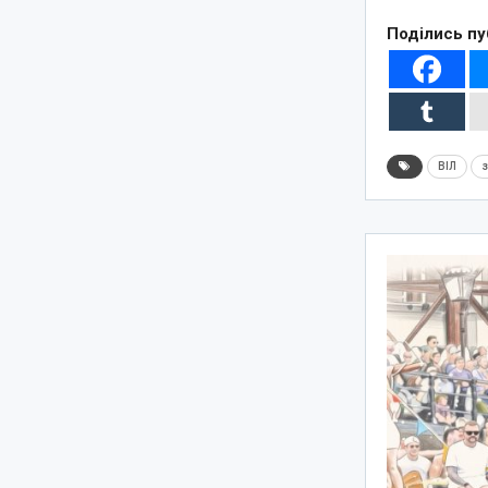
Поділись пу
ВІЛ
з