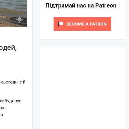
Підтримай нас на Patreon
юдей,
 сьогодні є й
а вибудовує
цієї
ся