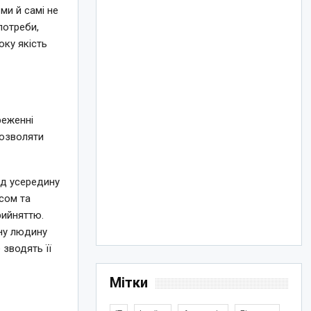
ми й самі не
потреби,
ку якість
реженні
дозволяти
яд усередину
сом та
рийняттю.
ну людину
 зводять її
Мітки