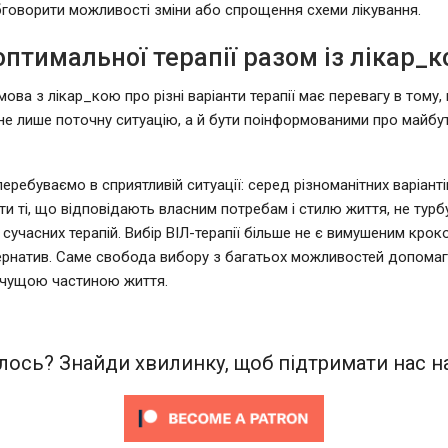
говорити можливості зміни або спрощення схеми лікування.
птимальної терапії разом із лікар_
мова з лікар_кою про різні варіанти терапії має перевагу в тому
не лише поточну ситуацію, а й бути поінформованими про майбут
еребуваємо в сприятливій ситуації: серед різноманітних варіанті
и ті, що відповідають власним потребам і стилю життя, не тур
 сучасних терапій. Вибір ВІЛ-терапії більше не є вимушеним крок
ернатив. Саме свобода вибору з багатьох можливостей допома
ачущою частиною життя.
ось? Знайди хвилинку, щоб підтримати нас на