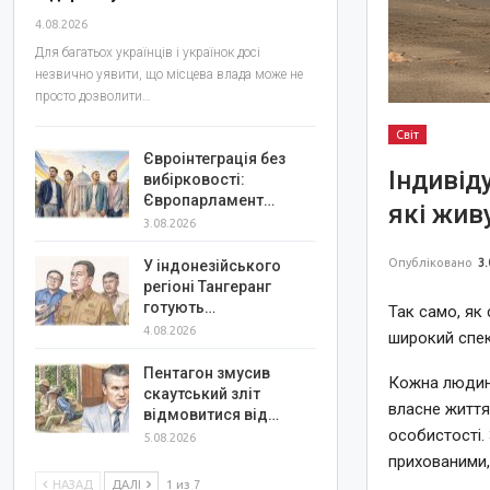
4.08.2026
Для багатьох українців і українок досі
незвично уявити, що місцева влада може не
просто дозволити…
Світ
Євроінтеграція без
Індивід
вибірковості:
Європарламент…
які жив
3.08.2026
Опубліковано
3.
У індонезійського
регіоні Тангеранг
готують…
Так само, як 
4.08.2026
широкий спек
Пентагон змусив
Кожна людина
скаутський зліт
власне життя
відмовитися від…
особистості.
5.08.2026
прихованими,
НАЗАД
ДАЛІ
1 из 7