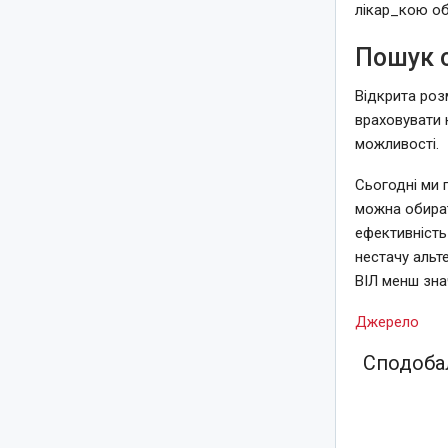
лікар_кою об
Пошук о
Відкрита роз
враховувати 
можливості.
Сьогодні ми п
можна обират
ефективність
нестачу альт
ВІЛ менш зн
Джерело
Сподобал