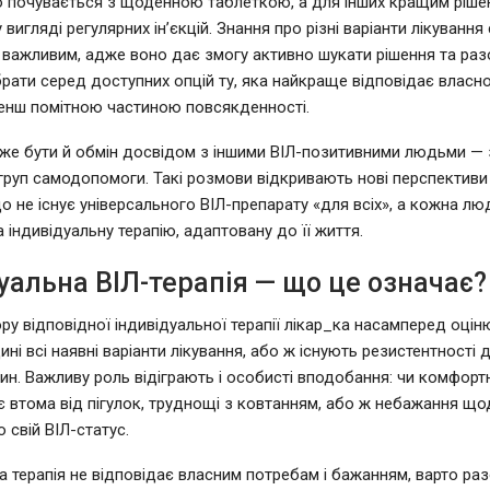
о почувається з щоденною таблеткою, а для інших кращим ріш
у вигляді регулярних ін’єкцій. Знання про різні варіанти лікування 
важливим, адже воно дає змогу активно шукати рішення та раз
рати серед доступних опцій ту, яка найкраще відповідає власн
енш помітною частиною повсякденності.
е бути й обмін досвідом з іншими ВІЛ-позитивними людьми — 
груп самодопомоги. Такі розмови відкривають нові перспектив
о не існує універсального ВІЛ-препарату «для всіх», а кожна лю
 індивідуальну терапію, адаптовану до її життя.
уальна ВІЛ-терапія — що це означає?
ру відповідної індивідуальної терапії лікар_ка насамперед оцін
ні всі наявні варіанти лікування, або ж існують резистентності 
ин. Важливу роль відіграють і особисті вподобання: чи комфорт
 є втома від пігулок, труднощі з ковтанням, або ж небажання щ
 свій ВІЛ-статус.
 терапія не відповідає власним потребам і бажанням, варто раз