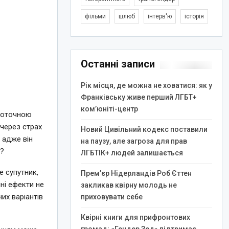
фільми
шлюб
інтерв'ю
історія
Останні записи
Рік місця, де можна не ховатися: як у
Франківську живе перший ЛГБТ+
ком’юніті-центр
 поточною
через страх
Новий Цивільний кодекс поставили
 адже він
на паузу, але загроза для прав
і?
ЛГБТІК+ людей залишається
е супутник,
Прем’єр Нідерландів Роб Єттен
ні ефекти не
закликав квірну молодь не
их варіантів
приховувати себе
Квірні книги для прифронтових