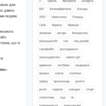
IT
Ізраїль
Австралія
Білорусь
новою для
ВІЛ
ВеликаБританія
Канада
но давно,
кими людям,
ЛГБТ
Німеччина
Польща
США
Україна
Франція
 якомога
активізм
актори
батьківство
 або
військовілгбт
гей
гей_шлюби
траху, що їх
гомофобія
дослідження
законодавство
камінґ_аут
ну
кримінал
лесбійки
медицина
пію».
музика
освіта
політика
прайд
пропаганда
релігія
росія
серіали
скандал
спорт
статистика
суд
тв
толерантність
трансгендер