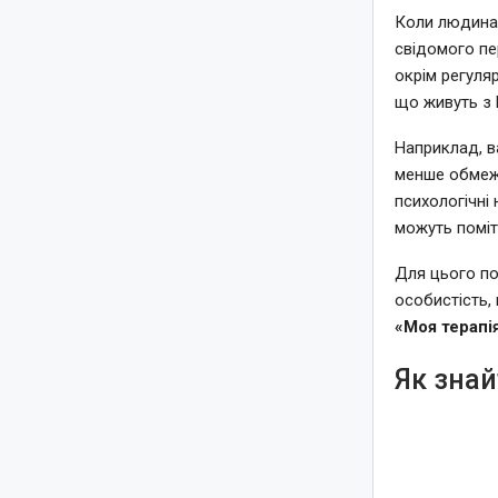
Коли людина 
свідомого пе
окрім регуляр
що живуть з 
Наприклад, в
менше обмежу
психологічні 
можуть поміт
Для цього пот
особистість,
«Моя терапі
Як знай