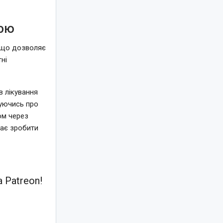
кою
, що дозволяє
ні
в лікування
буючись про
ом через
гає зробити
 Patreon!