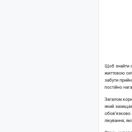
Щоб знайти о
життєвою сит
забути прийн
постійно нага
Загалом кори
який захищає
обов’язково п
лікування, як