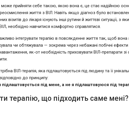
може прийняти себе такою, якою вона є, це стає надійною ос
реосмислення життя з ВІЛ. Навіть якщо діагноз було встановле
них візитів до лікаря існують інші рутини й життєві ситуації, з я
ВІЛ, необхідно навчитися комфортно справлятися.
ажливо інтегрувати терапію в повсякденне життя так, щоб вона
вала чи обтяжувала — зокрема через небажані побічні ефекти
навантаження, як-от необхідність приховувати ВІЛ-препарати зі с
ити.
рібна ВІЛ-терапія, яка підлаштовується під людину та її унікаль
 відповідно до принципу:
я підлаштовується під мене, а не я підлаштовуюся під тера
ти терапію, що підходить саме мені?