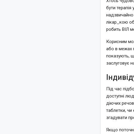
Хтось чудов
бути терапія 
надзвичайно 
лікар_кою об
робить ВІЛ м
Корисним мож
або в межах 
показують, щ
заслуговує на
Індивід
Під час підбо
доступні люди
діючих речов
таблетки, чи
згадувати про
Якщо поточна