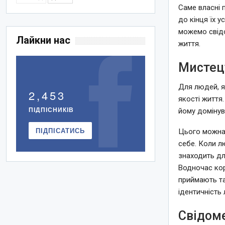
Саме власні 
до кінця їх 
можемо свідо
Лайкни нас
життя.
Мистец
Для людей, я
2,453
якості життя
ПІДПІСНИКІВ
йому домінув
ПІДПІСАТИСЬ
Цього можна 
себе. Коли л
знаходить дл
Водночас кор
приймають так
ідентичність 
Свідом