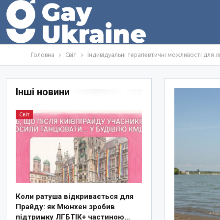
Головна
Світ
Індивідуальні терапевтичні можливості для лю
Інші новини
Світ
Коли ратуша відкривається для
Прайду: як Мюнхен зробив
підтримку ЛГБТІК+ частиною…