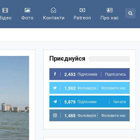
Відео
Фото
Контакти
Patreon
Про нас
Приєднуйся
2,453
Підпісників
Підпісатись
1,562
Фоловерів
Фоловити нас
5,879
Підпісники
Читати
1,485
Фоловерів
Фоловити нас