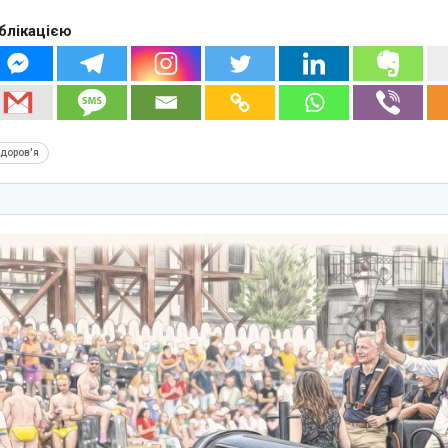
блікацією
доров'я