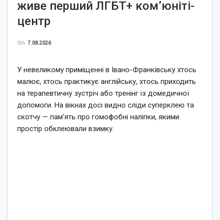
живе перший ЛГБТ+ ком’юніті-
центр
On
7.08.2026
У невеликому приміщенні в Івано-Франківську хтось
малює, хтось практикує англійську, хтось приходить
на терапевтичну зустріч або тренінг із домедичної
допомоги. На вікнах досі видно сліди суперклею та
скотчу — пам’ять про гомофобні наліпки, якими
простір обклеювали взимку.