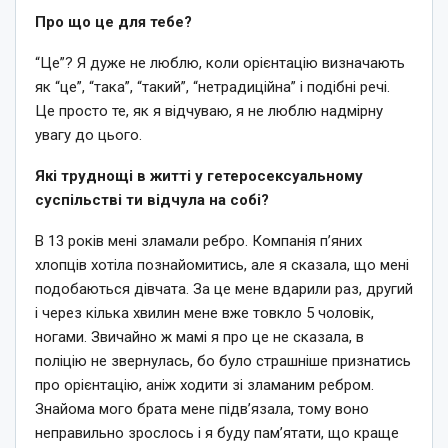
Про що це для тебе?
“Це”? Я дуже не люблю, коли орієнтацію визначають
як “це”, “така”, “такий”, “нетрадиційна” і подібні речі.
Це просто те, як я відчуваю, я не люблю надмірну
увагу до цього.
Які труднощі в житті у гетеросексуальному
суспільстві ти відчула на собі?
В 13 років мені зламали ребро. Компанія п’яних
хлопців хотіла познайомитись, але я сказала, що мені
подобаються дівчата. За це мене вдарили раз, другий
і через кілька хвилин мене вже товкло 5 чоловік,
ногами. Звичайно ж мамі я про це не сказала, в
поліцію не звернулась, бо було страшніше признатись
про орієнтацію, аніж ходити зі зламаним ребром.
Знайома мого брата мене підв’язала, тому воно
неправильно зрослось і я буду пам’ятати, що краще