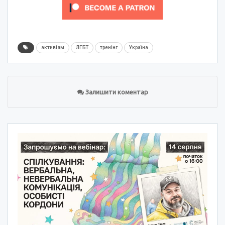
активізм
ЛГБТ
тренінг
Україна
Залишити коментар