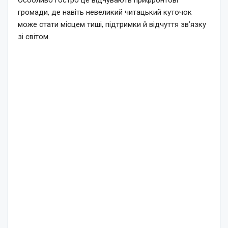
Особливо гостро це відчувають прифронтові
громади, де навіть невеликий читацький куточок
може стати місцем тиші, підтримки й відчуття зв’язку
зі світом.