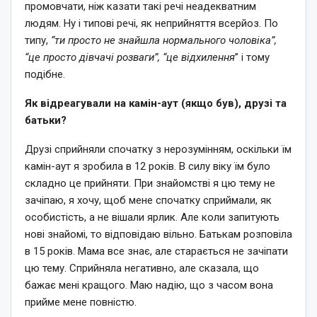
промовчати, ніж казати такі речі неадекватним
людям. Ну і типові речі, як неприйняття всерйоз. По
типу,
“ти просто не знайшла нормального чоловіка”,
“це просто дівчачі розваги”, “це відхилення
” і тому
подібне.
Як відреагували на камін-аут (якщо був), друзі та
батьки?
Друзі сприйняли спочатку з нерозумінням, оскільки їм
камін-аут я зробила в 12 років. В силу віку їм було
складно це прийняти. При знайомстві я цю тему не
зачіпаю, я хочу, щоб мене спочатку сприймали, як
особистість, а не вішали ярлик. Але коли запитують
нові знайомі, то відповідаю вільно. Батькам розповіла
в 15 років. Мама все знає, але старається не зачіпати
цю тему. Сприйняла негативно, але сказала, що
бажає мені кращого. Маю надію, що з часом вона
прийме мене повністю.