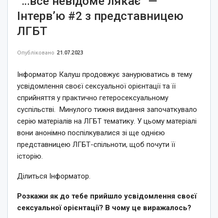
“…все невідоме лякає” —
Інтерв’ю #2 з представницею
ЛГБТ
Опубліковано
21.07.2023
Інформатор Калуш продовжує занурюватись в тему
усвідомлення своєї сексуальної орієнтації та її
сприйняття у практично гетеросексуальному
суспільстві. Минулого тижня видання започаткувало
серію матеріалів на ЛГБТ тематику. У цьому матеріалі
вони анонімно поспілкувалися зі ще однією
представницею ЛГБТ-спільноти, щоб почути її
історію.
Ділиться Інформатор.
Розкажи як до тебе прийшло усвідомлення своєї
сексуальної орієнтації? В чому це виражалось?