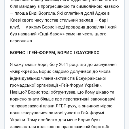
біля майдану з прогресивною та символічною назвою
— площа Енді Воргола. Які сплетіння долі! Адже в
Києві свого часу постав стильний заклад — бар і
клуб, — у якому Борис іноді проводив дозвілля і який
був названий «Енді-баром» саме на честь цього
персонажа.
БОРИС І ГЕЙ-ФОРУМ, БОРИС І GAYCREDO
Я кажу «наш» Боря, бо у 2011 році, що до заснування
«Квір-Кредо», Борис свідомо долучився до числа
індивідуальних членів-активістів Всеукраїнської
громадської організації «Гей-Форум України».
Навіщо? Борис тоді обґрунтував, що йому цікаво та
корисно знати більше про перспективні законодавчі
та правозахисні плани ЛГБТ-руху, а значною мірою
вони генерувалися за моєї участі в Гей-Форумі
України. Тому особисто для мене Борис був і
залишається колегою по правозахисній боротьбі.