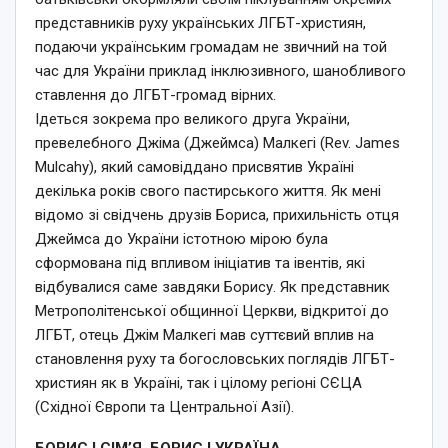
представників руху українських ЛГБТ-християн,
подаючи українським громадам не звичний на той
час для України приклад інклюзивного, шанобливого
ставлення до ЛГБТ-громад вірних.
Ідеться зокрема про великого друга України,
превелебного Джіма (Джеймса) Малкегі (Rev. James
Mulcahy), який самовіддано присвятив Україні
декілька років свого пастирського життя. Як мені
відомо зі свідчень друзів Бориса, прихильність отця
Джеймса до України істотною мірою була
сформована під впливом ініціатив та івентів, які
відбувалися саме завдяки Борису. Як представник
Метрополітенської общинної Церкви, відкритої до
ЛГБТ, отець Джім Малкегі мав суттєвий вплив на
становлення руху та богословських поглядів ЛГБТ-
християн як в Україні, так і цілому регіоні СЄЦА
(Східної Європи та Центральної Азії).
БОРИС І СІМ’Я. БОРИС І УКРАЇНА