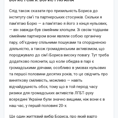
Слід також сказати про прихильність Бориса до
інституту сім’ї та партнерських стосунків. Скільки я
пам’ятаю Борю — а пам’ятаю я його з кінця нульових,
— він завжди був сімейним хлопцем. Зі своїм тодішнім
сімейним партнером вони являли собою органічну
пару, об’єднану спільними пошуками та спорідненою
діяльністю, а також громадянським активізмом, що
породжувало до сім’ї Бориса високу повагу. Тут треба
додатково пояснити, що коли обидва в парі є
громадськими діячами, особливо в умовах нульових
та першої половини десятих років, то це свідчить про
виняткову сміливість, можливо — навіть
відчайдушність обох, тому що в той період часу
ризики для громадських активістів ЛГБТ-руху
всередині України були значно вищими, ніж вони є в
наш час, у першій половині 20-х.
Ще один життєвий вибір Бориса, про який варто