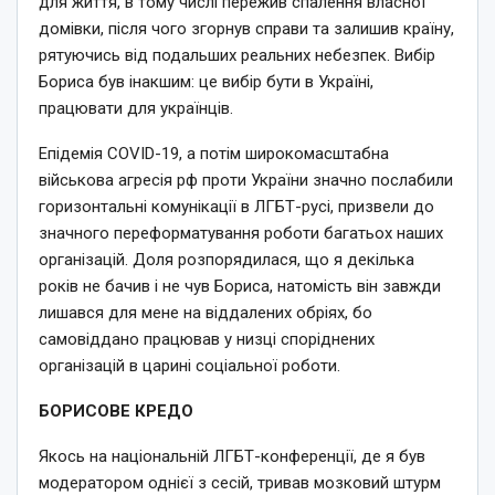
для життя, в тому числі пережив спалення власної
домівки, після чого згорнув справи та залишив країну,
рятуючись від подальших реальних небезпек. Вибір
Бориса був інакшим: це вибір бути в Україні,
працювати для українців.
Епідемія COVID-19, а потім широкомасштабна
військова агресія рф проти України значно послабили
горизонтальні комунікації в ЛГБТ-русі, призвели до
значного переформатування роботи багатьох наших
організацій. Доля розпорядилася, що я декілька
років не бачив і не чув Бориса, натомість він завжди
лишався для мене на віддалених обріях, бо
самовіддано працював у низці споріднених
організацій в царині соціальної роботи.
БОРИСОВЕ КРЕДО
Якось на національній ЛГБТ-конференції, де я був
модератором однієї з сесій, тривав мозковий штурм