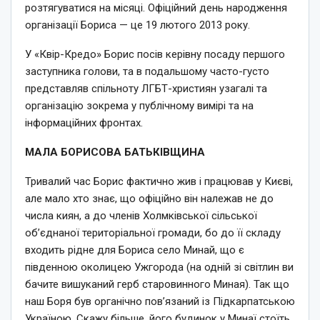
розтягуватися на місяці. Офіційний день народження
організації Бориса — це 19 лютого 2013 року.
У «Квір-Кредо» Борис посів керівну посаду першого
заступника голови, та в подальшому часто-густо
представляв спільноту ЛГБТ-християн узагалі та
організацію зокрема у публічному вимірі та на
інформаційних фронтах.
МАЛА БОРИСОВА БАТЬКІВЩИНА
Тривалий час Борис фактично жив і працював у Києві,
але мало хто знає, що офіційно він належав не до
числа киян, а до членів Холмківської сільської
об’єднаної територіальної громади, бо до її складу
входить рідне для Бориса село Минай, що є
південною околицею Ужгорода (на одній зі світлин ви
бачите вишуканий герб старовинного Миная). Так що
наш Боря був органічно пов’язаний із Підкарпатською
Україною. Скажу більше, його будинок у Минаї стоїть