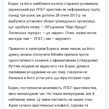
Борис та його найближчі колеги старанно розвивали
український рух ЛГБТ-християн як неформальну групу
понад три роки, аж допоки 28 січня 2013 р. не
відбулися установчі збори громадської організації,
що здобула назву — Об’єднання “Квір-Кредо”.
Латинське «кредо» — це «вірую». Отже, назва несла
меседж «ми — ЛГБТ, і ми — віруємо!».
Приватно я запитував Бориса: яким чином, на його
думку, можна сполучити біблійні приписи проти
одностатевого кохання з афірмативним (ствердним)
буттям людини як віруючого гея. Борис ділився
сміливими роздумами на цю тему, говорячи не
банальні в його устах речі, що віра посуває гори.
Борис, постулюючи можливість ЛГБТ-християнства,
явно випереджав час. Не тільки випереджав, але й
наближав зміни. Ці зміни настають на наших очах.
Адже сучасні християнські конфесії, Церкви та