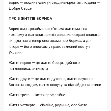
Борис — людина-двигун, людина-креатив, людина —
Добре Серце.
ПРО 5 ЖИТТІВ БОРИСА
Борис жив щонайменше п’ятьма життями, і на
кожному з життєвих шляхів залишив яскраві спалахи,
які для нас є тепер спогадами про Бориса, а для
історії — його внеском у правозахисний поступ
України.
Життя перше — це життя борця, ідейного
натхненника, активіста.
Життя друге — це життя духовне, життя служіння
Богові та людям, життя пошуку та віднайдення істини.
Життя третє — життя професійне.
Життя четверте — сімейне, родинне, особисте.