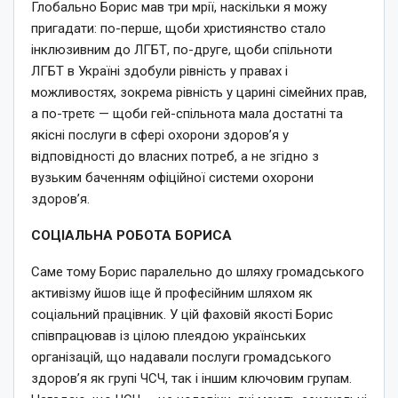
Глобально Борис мав три мрії, наскільки я можу
пригадати: по-перше, щоби християнство стало
інклюзивним до ЛГБТ, по-друге, щоби спільноти
ЛГБТ в Україні здобули рівність у правах і
можливостях, зокрема рівність у царині сімейних прав,
а по-третє — щоби гей-спільнота мала достатні та
якісні послуги в сфері охорони здоров’я у
відповідності до власних потреб, а не згідно з
вузьким баченням офіційної системи охорони
здоров’я.
СОЦІАЛЬНА РОБОТА БОРИСА
Саме тому Борис паралельно до шляху громадського
активізму йшов іще й професійним шляхом як
соціальний працівник. У цій фаховій якості Борис
співпрацював із цілою плеядою українських
організацій, що надавали послуги громадського
здоров’я як групі ЧСЧ, так і іншим ключовим групам.