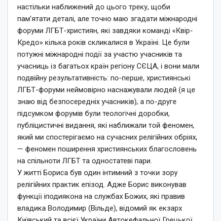
настільки наближений до цього треку, щоби
пам’ятати деталі, але точно маю згадати міжнародні
форуми ЛГБТ-християн, які завдяки команді «Квір-
Кредо» кілька років скликалися в Україні. Це були
потужні міжнародні події за участю учасників та
учасниць із багатьох країн регіону СЄЦА, і вони мали
подвійну результативність: по-перше, християнські
ЛГБТ-форуми неймовірно наснажували людей (я це
знаю від безпосередніх учасників), а по-друге
підсумком форумів були теологічні доробки,
публіцистичні видання, які наближали той феномен,
який ми спостерігаємо на сучасних релігійних обріях,
— феномен поширення християнських благословень
на спільноти ЛГБТ та одностатеві пари.
У житті Бориса був один інтимний з точки зору
релігійних практик епізод. Адже Борис виконував
функції іподиякона на службах Божих, які правив
владика Володимир (Вільде), відомий як екзарх
Київський та всієї України Автокефальної Грецької