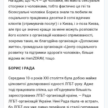
Нагадаю, що ЧСЧ — це чоловіки, які мають сексуальні
стосунки з чоловіками, тобто фактично це геї та
бісексуальні чоловіки. Бориса знали та любили як
соціального працівника десятки й сотні вдячних
клієнтів (отримувачів послуг) і з Києва, і з-поза Києва,
але про це значно краще за мене можуть розповісти
його колеги з організацій названої спрямованості,
зокрема таких, як благодійна організація «Допоможи
життю», громадська організація «Центр соціального
розвитку та підтримки здоров’я чоловіків», більше
відома як menZDRAV, тощо.
БОРИС І РАДА
Середина 10-х років XXI століття була добою майже
цілковитої декларованої єдності ЛГБТ-руху. Адже
тоді працювала спілка, що об’єднувала більшість
зареєстрованих ЛГБТ-організацій країни, — Рада
ЛГБТ-організацій України. Нині Рада пішла «в астрал»,
бо ЛГБТ-рух уже давно перейшов зі стадії гуртування