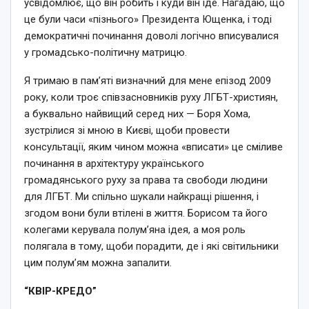
усвідомлює, що́ він робить і куди він іде. Нагадаю, що
це були часи «пізнього» Президента Ющенка, і тоді
демократичні починання доволі логічно вписувалися
у громадсько-політичну матрицю.
Я тримаю в пам’яті визначний для мене епізод 2009
року, коли троє співзасновників руху ЛГБТ-християн,
а буквально найвищий серед них — Боря Хома,
зустрілися зі мною в Києві, щоби провести
консультації, яким чином можна «вписати» це сміливе
починання в архітектуру українського
громадянського руху за права та свободи людини
для ЛГБТ. Ми спільно шукали найкращі рішення, і
згодом вони були втілені в життя. Борисом та його
колегами керувала полум’яна ідея, а моя роль
полягала в тому, щоби порадити, де і які світильники
цим полум’ям можна запалити.
“КВІР-КРЕДО”