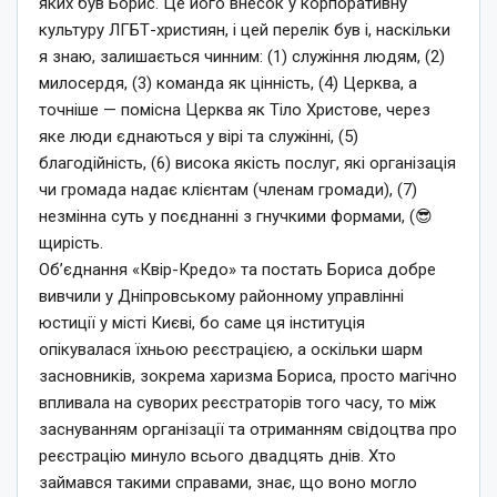
яких був Борис. Це його внесок у корпоративну
культуру ЛГБТ-християн, і цей перелік був і, наскільки
я знаю, залишається чинним: (1) служіння людям, (2)
милосердя, (3) команда як цінність, (4) Церква, а
точніше — помісна Церква як Тіло Христове, через
яке люди єднаються у вірі та служінні, (5)
благодійність, (6) висока якість послуг, які організація
чи громада надає клієнтам (членам громади), (7)
незмінна суть у поєднанні з гнучкими формами, (😎
щирість.
Об’єднання «Квір-Кредо» та постать Бориса добре
вивчили у Дніпровському районному управлінні
юстиції у місті Києві, бо саме ця інституція
опікувалася їхньою реєстрацією, а оскільки шарм
засновників, зокрема харизма Бориса, просто магічно
впливала на суворих реєстраторів того часу, то між
заснуванням організації та отриманням свідоцтва про
реєстрацію минуло всього двадцять днів. Хто
займався такими справами, знає, що воно могло