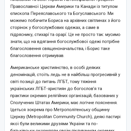
Православної Церкви Америки та Канади із титулом
єпископа Переяславського та Богуславського. Ми
можемо побачити Бориса на архівних світлинах з його
сторінок у богослужбових одежах, а саме в
підряснику, стихарі́ та орарі́. Це не просто так: мусимо
знати, що на вдягання богослужбової одежі потрібне
благословення священоначальства, і Борис таке
благословення отримував.
Американське християнство, в особі деяких
деномінацій, стоїть ледь не в найбільш прогресивній у
світі позиції до питань ЛГБТ, тому тяжіння
українських ЛГБТ-християн до богослов’я та
практики окремих релігійних організацій, базованих у
Сполучених Штатах Америки, має логічне пояснення.
Ідеться зокрема про Метрополітенську общинну
Церкву (Metropolitan Community Church), деякі пастирі
якої були великими друзями України та по-
батьківськи окормляли своїм піклуванням окремих