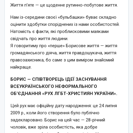
Життя п’яте — це щоденне рутинно-побутове життя.
Нам із-середини своєї «бульбашки» буває складно
оцінити здобутки споріднених із нами особистостей.
Натомість є факти, які проблисковими маяками
свідчать про життя людини.
Я говоритиму про «перше» Борисове життя — життя
громадянського діяча, життя правдошукача, життя
правозахисника, бо саме з цим виміром знайомий
найкраще.
БОРИС — СПІВТВОРЕЦЬ ІДЕЇ ЗАСНУВАННЯ
ВСЕУКРАЇНСЬКОГО НЕФОРМАЛЬНОГО
ОБ’ЄДНАННЯ «РУХ ЛГБТ-ХРИСТИЯН УКРАЇНИ».
Цей рух має офіційну дату народження: це 24 липня
2009 р., коли його створення було публічно
задекларовано. Борис на цей час — 28-річний
чоловік, вже зріла особистість, яка добре