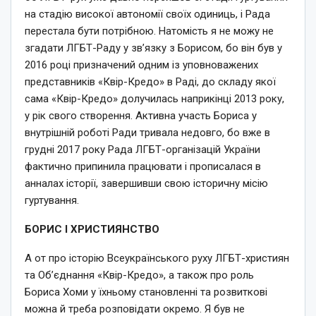
на стадію високої автономії своїх одиниць, і Рада
перестала бути потрібною. Натомість я не можу не
згадати ЛГБТ-Раду у зв’язку з Борисом, бо він був у
2016 році призначений одним із уповноважених
представників «Квір-Кредо» в Раді, до складу якої
сама «Квір-Кредо» долучилась наприкінці 2013 року,
у рік свого створення. Активна участь Бориса у
внутрішній роботі Ради тривала недовго, бо вже в
грудні 2017 року Рада ЛГБТ-організацій України
фактично припинила працювати і прописалася в
анналах історії, завершивши свою історичну місію
гуртування.
БОРИС І ХРИСТИЯНСТВО
А от про історію Всеукраїнського руху ЛГБТ-християн
та Об’єднання «Квір-Кредо», а також про роль
Бориса Хоми у їхньому становленні та розвиткові
можна й треба розповідати окремо. Я був не