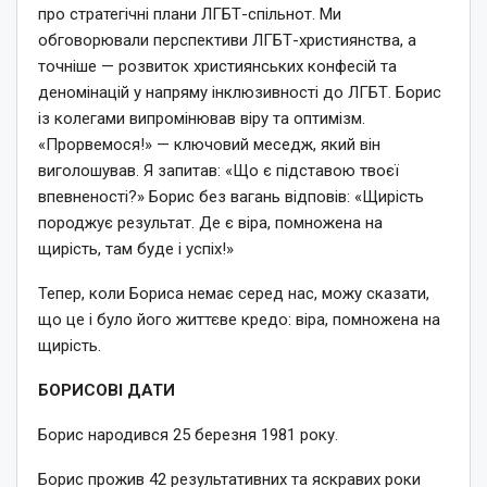
про стратегічні плани ЛГБТ-спільнот. Ми
обговорювали перспективи ЛГБТ-християнства, а
точніше — розвиток християнських конфесій та
деномінацій у напряму інклюзивності до ЛГБТ. Борис
із колегами випромінював віру та оптимізм.
«Прорвемося!» — ключовий меседж, який він
виголошував. Я запитав: «Що є підставою твоєї
впевненості?» Борис без вагань відповів: «Щирість
породжує результат. Де є віра, помножена на
щирість, там буде і успіх!»
Тепер, коли Бориса немає серед нас, можу сказати,
що це і було його життєве кредо: віра, помножена на
щирість.
БОРИСОВІ ДАТИ
Борис народився 25 березня 1981 року.
Борис прожив 42 результативних та яскравих роки