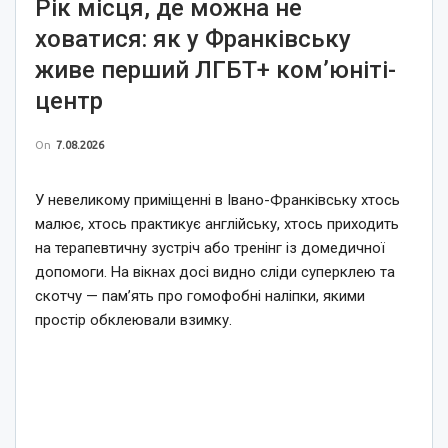
Рік місця, де можна не
ховатися: як у Франківську
живе перший ЛГБТ+ ком’юніті-
центр
On
7.08.2026
У невеликому приміщенні в Івано-Франківську хтось
малює, хтось практикує англійську, хтось приходить
на терапевтичну зустріч або тренінг із домедичної
допомоги. На вікнах досі видно сліди суперклею та
скотчу — пам’ять про гомофобні наліпки, якими
простір обклеювали взимку.