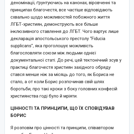
деномінації, ґрунтуючись на канонах, віровченні та
принципах благочестя, все частіше відповідають
схвально щодо можливостей побожного життя
ЛГБТ-християн, демонструють все більше
інклюзивного ставлення до ЛГБТ. Чого вартує лише
декларація апостольського престолу “Fiducia
supplicans”, яка проголошує можливість
благословляти союзи між людьми однієї
документальної статі. До речі, цей тектонічний зсув у
практиці благочестя християн західного обряду
стався менше ніж за місяць до того, як Бориса не
стало, а от коли Борис розпочинав свій шлях
боротьби, про такі кроки з боку головних конфесій
християнства годі було й мріяти.
ЦІННОСТІ ТА ПРИНЦИПИ, ЩО ЇХ СПОВІДУВАВ
БОРИС
Я розповім про цінності та принципи, співавтором