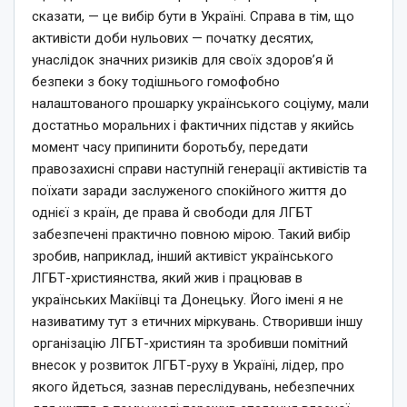
сказати, — це вибір бути в Україні. Справа в тім, що
активісти доби нульових — початку десятих,
унаслідок значних ризиків для своїх здоров’я й
безпеки з боку тодішнього гомофобно
налаштованого прошарку українського соціуму, мали
достатньо моральних і фактичних підстав у якийсь
момент часу припинити боротьбу, передати
правозахисні справи наступній генерації активістів та
поїхати заради заслуженого спокійного життя до
однієї з країн, де права й свободи для ЛГБТ
забезпечені практично повною мірою. Такий вибір
зробив, наприклад, інший активіст українського
ЛГБТ-християнства, який жив і працював в
українських Макіївці та Донецьку. Його імені я не
називатиму тут з етичних міркувань. Створивши іншу
організацію ЛГБТ-християн та зробивши помітний
внесок у розвиток ЛГБТ-руху в Україні, лідер, про
якого йдеться, зазнав переслідувань, небезпечних