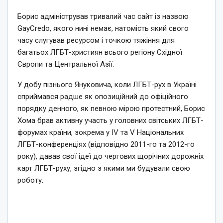
Борис адміністрував тривалий час сайт із назвою
GayCredo, якого нині немає, натомість який свого
часу слугував ресурсом і точкою тяжіння для
багатьох ЛГБТ-християн всього регіону Східної
Європи та Центральної Азії.
У добу пізнього Януковича, коли ЛГБТ-рух в Україні
сприймався радше як опозиційний до офіційного
порядку денного, як певною мірою протестний, Борис
Хома брав активну участь у головних світських ЛГБТ-
форумах країни, зокрема у IV та V Національних
ЛГБТ-конференціях (відповідно 2011-го та 2012-го
року), давав свої ідеї до чергових щорічних дорожніх
карт ЛГБТ-руху, згідно з якими ми будували свою
роботу.