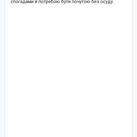
спогадами й потребою бути почутою без осуду.