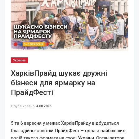
Україна
ХарківПрайд шукає дружні
бізнеси для ярмарку на
ПрайдФесті
Опубліковано
4.08.2026
5 та 6 вересня у межах ХарківПрайду відбудеться
благодійно-освітній ПрайдФест – одна з найбільших
подій такого формату на сході України. Організатори