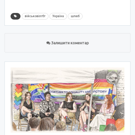
військовілгбт
Україна
шлюб
Залишити коментар