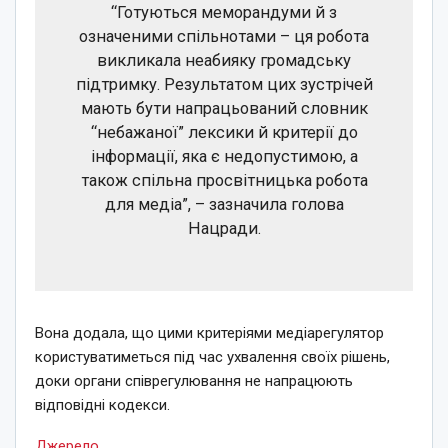
“Готуються меморандуми й з
означеними спільнотами – ця робота
викликала неабияку громадську
підтримку. Результатом цих зустрічей
мають бути напрацьований словник
“небажаної” лексики й критерії до
інформації, яка є недопустимою, а
також спільна просвітницька робота
для медіа”, – зазначила голова
Нацради.
Вона додала, що цими критеріями медіарегулятор
користуватиметься під час ухвалення своїх рішень,
доки органи співрегулювання не напрацюють
відповідні кодекси.
Джерело