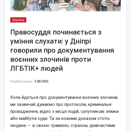
Україна
Правосуддя починається з
уміння слухати: у Дніпрі
говорили про документування
воєнних злочинів проти
ЛГБТІК+ людей
Опубліковано
5.08.2026
Коли йдеться про документування воєнних злочинів,
ми зазвичай думаємо про протоколи, кримінальні
провадження, відео з місця подій, супутникові знімки
або майбутні суди. Та за кожним доказом стоїть
людина — зі своєю травмою, страхом, уривчастими