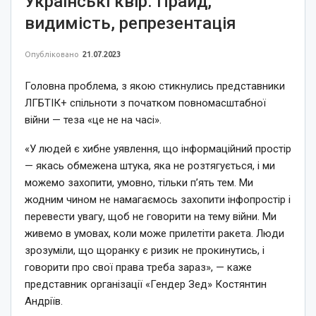
Українські квір. Прайд,
видимість, репрезентація
Опубліковано
21.07.2023
Головна проблема, з якою стикнулись представники
ЛГБТІК+ спільноти з початком повномасштабної
війни — теза «це не на часі».
«У людей є хибне уявлення, що інформаційний простір
— якась обмежена штука, яка не розтягується, і ми
можемо захопити, умовно, тільки п’ять тем. Ми
жодним чином не намагаємось захопити інфопростір і
перевести увагу, щоб не говорити на тему війни. Ми
живемо в умовах, коли може прилетіти ракета. Люди
зрозуміли, що щоранку є ризик не прокинутись, і
говорити про свої права треба зараз», — каже
представник організації «Гендер Зед» Костянтин
Андріїв.