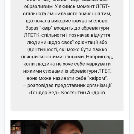
образливим. У якийсь момент ЛГБТ-
спільнота змінила його значення тим,
що почала використовувати слово.
Зараз “квір” входить до абревіатури
ЛГБТК-спільноти і позначає відчуття
людини щодо своєї орієнтації або
ідентичності, які може бути важко
пояснити іншими словами. Наприклад,
коли людина не хоче себе маркувати
ніякими словами із абревіатури ЛГБТ,
вона може називати себе “квіром”,
— розповідає представник організації
«Гендер Зед» Костянтин Андріїв.