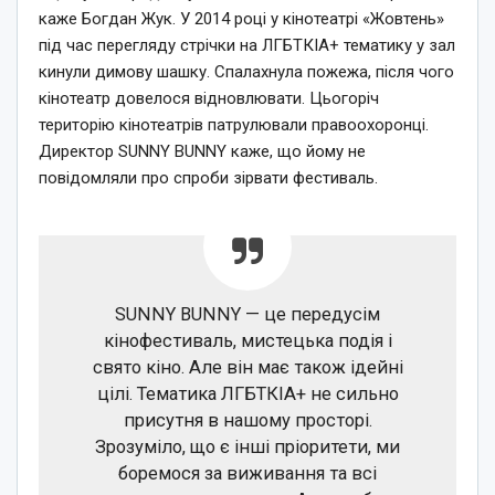
каже Богдан Жук. У 2014 році у кінотеатрі «Жовтень»
під час перегляду стрічки на ЛГБТКІА+ тематику у зал
кинули димову шашку. Спалахнула пожежа, після чого
кінотеатр довелося відновлювати. Цьогоріч
територію кінотеатрів патрулювали правоохоронці.
Директор SUNNY BUNNY каже, що йому не
повідомляли про спроби зірвати фестиваль.
SUNNY BUNNY — це передусім
кінофестиваль, мистецька подія і
свято кіно. Але він має також ідейні
цілі. Тематика ЛГБТКІА+ не сильно
присутня в нашому просторі.
Зрозуміло, що є інші пріоритети, ми
боремося за виживання та всі