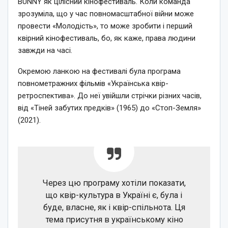
BUNNY як цілісний кінофестиваль. Коли команда
зрозуміла, що у час повномасштабної війни може
провести «Молодість», то може зробити і перший
квірний кінофестиваль, бо, як каже, права людини
завжди на часі.
Окремою ланкою на фестивалі була програма
повнометражних фільмів «Українська квір-
ретроспектива». До неї увійшли стрічки різних часів,
від «Тіней забутих предків» (1965) до «Стоп-Земля»
(2021).
Через цю програму хотіли показати,
що квір-культура в Україні є, була і
буде, власне, як і квір-спільнота. Ця
тема присутня в українському кіно