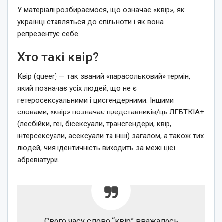
У матеріалі розбираємося, що означає «квір», як
українці ставляться до спільноти і як вона
репрезентує себе.
Хто такі квір?
Квір (queer) — так званий «парасольковий» термін,
який позначає усіх людей, що не є
гетеросексуальними і цисгендерними. Іншими
словами, «квір» позначає представників/ць ЛГБТКІА+
(лесбійки, геї, бісексуали, трансгендери, квір,
інтерсексуали, асексуали та інші) загалом, а також тих
людей, чия ідентичність виходить за межі цієї
абревіатури.
Свого часу слово “квір” вважалось