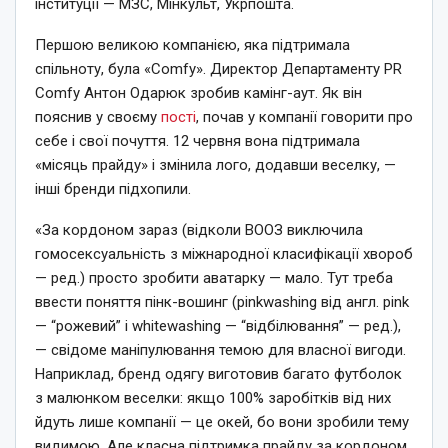
інституції — МЗС, Мінкульт, Укрпошта.
Першою великою компанією, яка підтримала
спільноту, була «Comfy». Директор Департаменту PR
Comfy Антон Одарюк зробив камінг-аут. Як він
пояснив у своєму
пості
, почав у компанії говорити про
себе і свої почуття. 12 червня вона підтримала
«місяць прайду» і змінила лого, додавши веселку, —
інші бренди підхопили.
«За кордоном зараз (відколи ВООЗ виключила
гомосексуальність з міжнародної класифікації хвороб
— ред.) просто зробити аватарку — мало. Тут треба
ввести поняття пінк-вошинг (pinkwashing від англ. pink
— “рожевий” і whitewashing — “відбілювання” — ред.),
— свідоме маніпулювання темою для власної вигоди.
Наприклад, бренд одягу виготовив багато футболок
з малюнком веселки: якщо 100% заробітків від них
йдуть лише компанії — це окей, бо вони зробили тему
видимою. Але класна підтримка прайду за кордоном