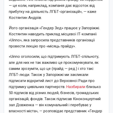
— це коли, наприклад, компанія дає відсоток від
прибутку на діяльність ЛГБТ-організацій», — каже
Костянтин Андріїв.
Його організація «Гендер Зед» працює у Запоріжжі.
Костянтин наводить приклад місцевої ІТ-компанії
«Uinno», яка запросила представників організації
провести лекцію про «місяць прайду».
«Uinno оголосили, що підтримують ЛГБТ-спільноту,
але для них не так важливо це прокомунікувати, як
самим зрозуміти, що це (прайд — ред.) і хто такі
ЛГБТ-люди. Також у Запоріжжі ми закликали
підписати відкритий лист до Верховної Ради про
підтримку цивільних партнерств.
Назбирали
близько
50 підписів від різних людей, бізнесів, громадських
організацій, фондів. Також підписав Кіноконцертний
зал Довженка — він комунальний і перебуває у
власності міста», — розповідає представник «Гендер