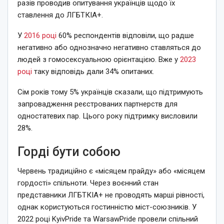
разів проводив опитування українців щодо їх
ставлення до ЛГБТКІА+.
У
2016 році
60% респондентів відповіли, що радше
негативно або однозначно негативно ставляться до
людей з гомосексуальною орієнтацією. Вже у
2023
році
таку відповідь дали 34% опитаних.
Сім років тому 5% українців сказали, що підтримують
запровадження реєстрованих партнерств для
одностатевих пар. Цього року підтримку висловили
28%.
Горді бути собою
Червень традиційно є «місяцем прайду» або «місяцем
гордості» спільноти. Через воєнний стан
представники ЛГБТКІА+ не проводять марші рівності,
однак користуються гостинністю міст-союзників. У
2022 році KyivPride та WarsawPride провели спільний