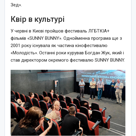
Зед».
Квір в культурі
У червні в Києві пройшов фестиваль ЛГБТКІА+
фільмів «SUNNY BUNNY». Однойменна програма ще з
2001 року існувала як частина кінофестивалю
«Молодість». Останні роки курував Богдан Жук, який і
став директором окремого фестивалю SUNNY BUNNY.