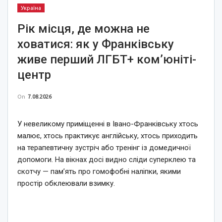
Україна
Рік місця, де можна не
ховатися: як у Франківську
живе перший ЛГБТ+ ком’юніті-
центр
On
7.08.2026
У невеликому приміщенні в Івано-Франківську хтось
малює, хтось практикує англійську, хтось приходить
на терапевтичну зустріч або тренінг із домедичної
допомоги. На вікнах досі видно сліди суперклею та
скотчу — пам’ять про гомофобні наліпки, якими
простір обклеювали взимку.