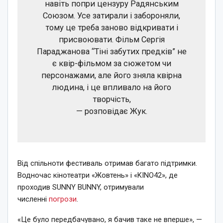
навіть попри цензуру Радянським
Союзом. Усе затирали і забороняли,
тому це треба заново відкривати і
присвоювати. Фільм Сергія
Параджанова “Тіні забутих предків” не
є квір-фільмом за сюжетом чи
персонажами, але його зняла квірна
людина, і це впливало на його
творчість,
— розповідає Жук.
Від спільноти фестиваль отримав багато підтримки.
Водночас кінотеатри «Жовтень» і «KINO42», де
проходив SUNNY BUNNY, отримували
численні
погрози
.
«Це було передбачувано, я бачив таке не вперше», —