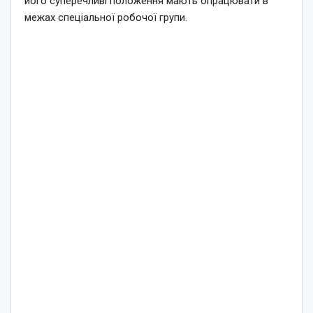
його суперечливі положення мають опрацювати в
межах спеціальної робочої групи.