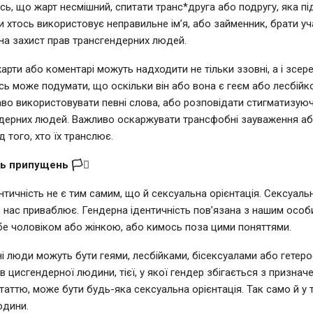
сь, що жарт несмішний, спитати транс*друга або подругу, яка пі
и хтось використовує неправильне ім’я, або займенник, брати уч
 на захист прав трансгендерних людей.
арти або коментарі можуть надходити не тільки ззовні, а і зсер
ось може подумати, що оскільки він або вона є геєм або лесбій
во використовувати певні слова, або розповідати стигматизуюч
дерних людей. Важливо оскаржувати трансфобні зауваження аб
 того, хто їх транслює.
іть припущень 🏳️‍⚧️
нтичність не є тим самим, що й сексуальна орієнтація. Сексуальн
то нас приваблює. Гендерна ідентичність пов’язана з нашим осо
бе чоловіком або жінкою, або кимось поза цими поняттями.
і люди можуть бути геями, лесбійками, бісексуалами або гетер
 в цисгендерної людини, тієї, у якої гендер збігається з призна
таттю, може бути будь-яка сексуальна орієнтація. Так само й у 
юдини.