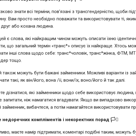
зково знати всі терміни, пов’язані з трансгендерністю, щоби пі
ну. Вам просто необхідно поважати та використовувати ті, яки
 друг або кохана людина.
ей є слова, які найкращим чином можуть описати їхню ідентичні
ти, що загальний термін «транс*» описує їх найкраще. Хтось мо
ати інші слова щодо себе: транс*чоловік, транс*жінка, ФТМ, МТ
ндер тощо.
 також можуть бути бажані займенники. Можливі варіанти із за
ти такі, як він/його, вона /її, вони/їх, воно/його й так далі.
те дізнатися, які займенники щодо себе використовує людина,
е запитати, ніж намагатися вгадувати. Якщо ви випадково вико
 займенник, вибачтеся, а потім намагайтеся використовувати п
йте недоречних компліментів і некоректних порад 🏳️‍⚧️
ливо, маєте намір підтримати, коментарі подібні таким, можуть б