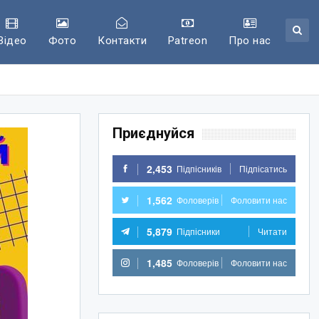
Відео
Фото
Контакти
Patreon
Про нас
Приєднуйся
2,453
Підпісників
Підпісатись
1,562
Фоловерів
Фоловити нас
5,879
Підпісники
Читати
1,485
Фоловерів
Фоловити нас