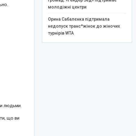
громад: «Гендер Зед» підтримає
ьно.
молодіжні центри
Орина Сабалєнка підтримала
недопуск транс*жінок до жіночих
турнірів WTA
ми людьми.
ти, що ви