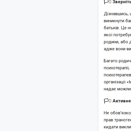
🏳️‍⚧️ Зверн
Дізнавшись, 
виникнути баг
батьків. Це 
якої потребує
родини, або д
адже вони ви
Багато родич
психотерапії
психотерапев
організації 
надає можлив
🏳️‍⚧️ Активн
Не обов’язко
прав трансге
кидати виклик