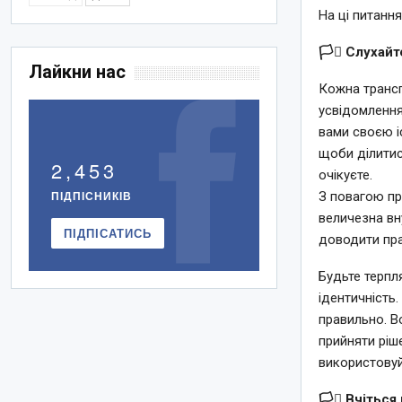
На ці питанн
🏳️‍⚧️ Слухай
Лайкни нас
Кожна трансг
усвідомлення
вами своєю і
щоби ділитис
2,453
очікуєте.
ПІДПІСНИКІВ
З повагою пр
величезна вн
ПІДПІСАТИСЬ
доводити пра
Будьте терпл
ідентичність
правильно. В
прийняти ріше
використовуй
🏳️‍⚧️ Вчітьс