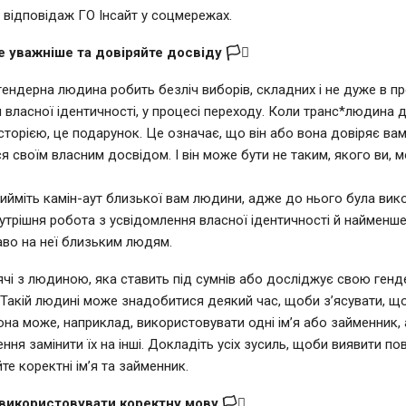
я відповідаж ГО Інсайт у соцмережах.
те уважніше та довіряйте досвіду 🏳️‍⚧️
ендерна людина робить безліч виборів, складних і не дуже в пр
 власної ідентичності, у процесі переходу. Коли транс*людина д
сторією, це подарунок. Це означає, що він або вона довіряє вам
я своїм власним досвідом. І він може бути не таким, якого ви, 
ийміть камін-аут близької вам людини, адже до нього була вик
утрішня робота з усвідомлення власної ідентичності й найменш
во на неї близьким людям.
ячі з людиною, яка ставить під сумнів або досліджує свою генд
. Такій людині може знадобитися деякий час, щоби з’ясувати, що
она може, наприклад, використовувати одні ім’я або займенник, 
ння замінити їх на інші. Докладіть усіх зусиль, щоби виявити пов
те коректні ім’я та займенник.
я використовувати коректну мову 🏳️‍⚧️