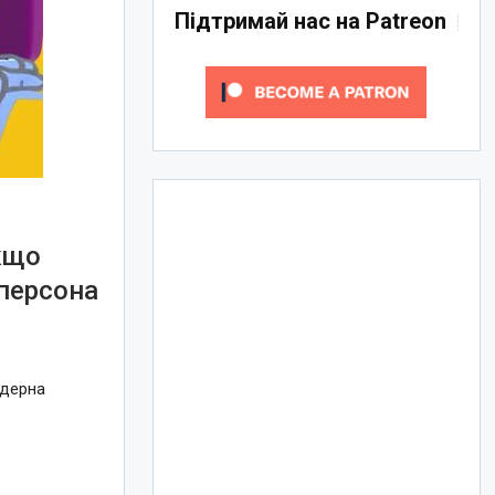
Підтримай нас на Patreon
кщо
*персона
ндерна