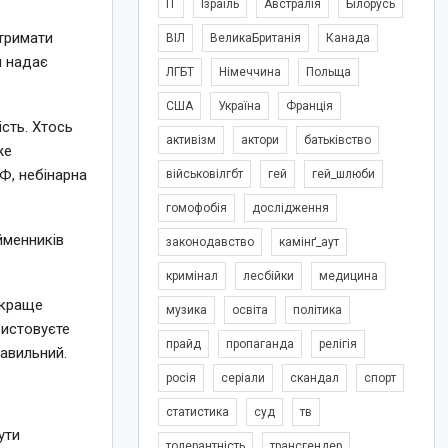
IT
Ізраїль
Австралія
Білорусь
дтримати
ВІЛ
ВеликаБританія
Канада
м надає
ЛГБТ
Німеччина
Польща
США
Україна
Франція
сть. Хтось
активізм
актори
батьківство
же
Ф, небінарна
військовілгбт
гей
гей_шлюби
гомофобія
дослідження
йменників
законодавство
камінґ_аут
кримінал
лесбійки
медицина
 краще
музика
освіта
політика
ристовуєте
прайд
пропаганда
релігія
равильний.
росія
серіали
скандал
спорт
статистика
суд
тв
ути
толерантність
трансгендер