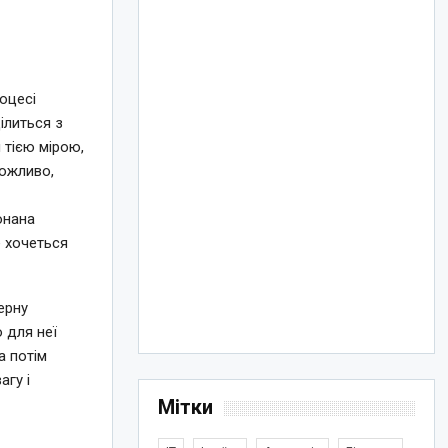
оцесі
ілиться з
 тією мірою,
можливо,
онана
е хочеться
ерну
 для неї
а потім
агу і
Мітки