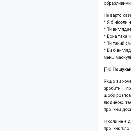
образливими 
Не варто каз
* Я б ніколи 
* Ти вигляда
* Вона така 
* Ти такий см
* Ви б вигля
менш маскулі
🏳️‍⚧️ Пошук
Якщо ви хоче
зробити — пр
щоби розпові
людиною, так
про їхній дос
Ніколи не є 
про їхнє тіло