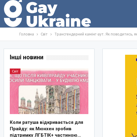
Головна
Світ
Трансгендерний камінг-аут. Як поводитись, 
Інші новини
Світ
Коли ратуша відкривається для
Прайду: як Мюнхен зробив
підтримку ЛГБТІК+ частиною…