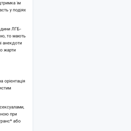
дтримка їм
асть у подіях
едини ЛГБ-
кою, то мають
і анекдоти
о жарти
а орієнтація
бистим
осексуалами,
ченою при
транс* або