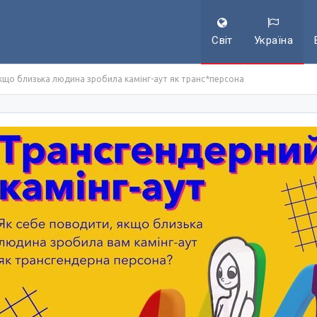
Світ
Україна
якщо близька людина зробила камінг-аут як транс*персона