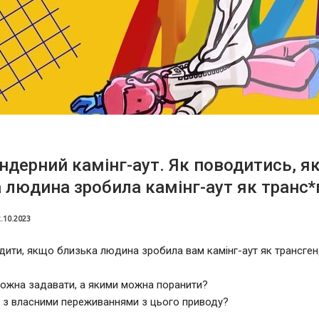
ндерний камінг-аут. Як поводитись, я
 людина зробила камінг-аут як транс
.10.2023
дити, якщо близька людина зробила вам камінг-аут як трансге
можна задавати, а якими можна поранити?
 з власними переживаннями з цього приводу?