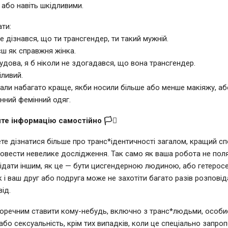
або навіть шкідливими.
ати:
не дізнався, що ти трансгендер, ти такий мужній.
єш як справжня жінка.
чудова, я б ніколи не здогадався, що вона трансгендер.
іливий.
дали набагато краще, якби носили більше або менше макіяжу, а
нний фемінний одяг.
айте інформацію самостійно 🏳️‍⚧️
те дізнатися більше про транс*ідентичності загалом, кращий сп
овести невелике дослідження. Так само як ваша робота не поля
дати іншим, як це — бути цисгендерною людиною, або гетеро
 і ваш друг або подруга може не захотіти багато разів розповід
від.
доречним ставити кому-небудь, включно з транс*людьми, особис
 або сексуальність, крім тих випадків, коли це спеціально запр