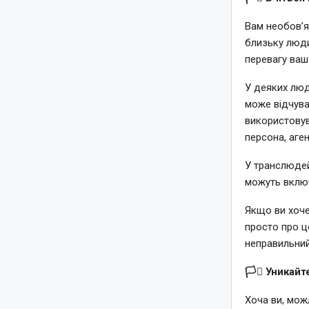
Вам необов’я
близьку люди
перевагу ваш
У деяких люд
може відчува
використовув
персона, аге
У транслюдей
можуть включа
Якщо ви хоче
просто про ц
неправильний
🏳️‍⚧️ Уника
Хоча ви, мож