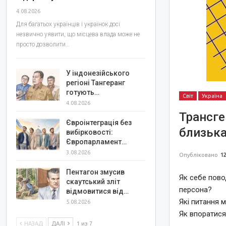
4.08.2026
Для багатьох українців і українок досі
незвично уявити, що місцева влада може не
просто дозволити…
У індонезійського
регіоні Тангеранг
готують…
Світ
Україна
4.08.2026
Трансге
Євроінтеграція без
близька
вибірковості:
Європарламент…
3.08.2026
Опубліковано
12
Пентагон змусив
Як себе пово
скаутський зліт
персона?
відмовитися від…
Які питання 
5.08.2026
Як впоратися
НАЗАД
ДАЛІ
1 из 7