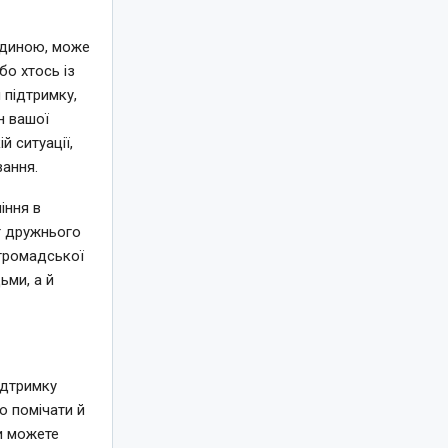
юдиною, може
бо хтось із
 підтримку,
н вашої
й ситуації,
вання.
іння в
ет дружнього
 громадської
ьми, а й
ідтримку
о помічати й
Ви можете