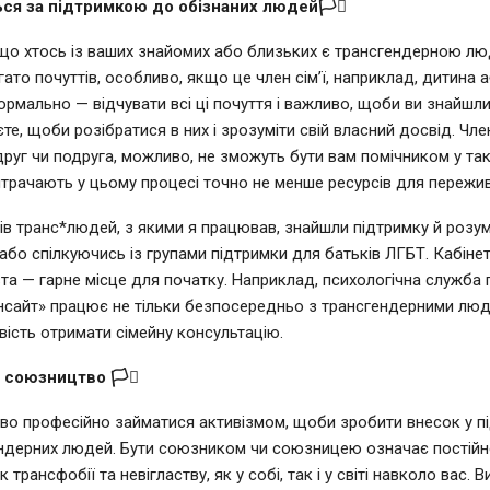
іться за підтримкою до обізнаних людей🏳️‍⚧️
що хтось із ваших знайомих або близьких є трансгендерною л
ато почуттів, особливо, якщо це член сім’ї, наприклад, дитина а
нормально — відчувати всі ці почуття і важливо, щоби ви знайшли
те, щоби розібратися в них і зрозуміти свій власний досвід. Чле
руг чи подруга, можливо, не зможуть бути вам помічником у такі
трачають у цьому процесі точно не менше ресурсів для пережи
ів транс*людей, з якими я працював, знайшли підтримку й розум
, або спілкуючись із групами підтримки для батьків ЛГБТ. Кабін
та — гарне місце для початку. Наприклад, психологічна служба
«Інсайт» працює не тільки безпосередньо з трансгендерними люд
ість отримати сімейну консультацію.
е союзництво 🏳️‍⚧️
во професійно займатися активізмом, щоби зробити внесок у п
ндерних людей. Бути союзником чи союзницею означає постійн
 трансфобії та невігластву, як у собі, так і у світі навколо вас. 