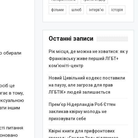
фільми
шлюб
інтерв'ю
історія
Останні записи
Рік місця, де можна не ховатися: як у
бо обирали
Франківську живе перший ЛГБТ+
ком’юніті-центр
Новий Цивільний кодекс поставили
на паузу, але загроза для прав
осіб це
ЛГБТІК+ людей залишається
гає в тому,
сексуальною
Прем’єр Нідерландів Роб Єттен
ати іншим
закликав квірну молодь не
приховувати себе
ті питання
Квірні книги для прифронтових
опоновано