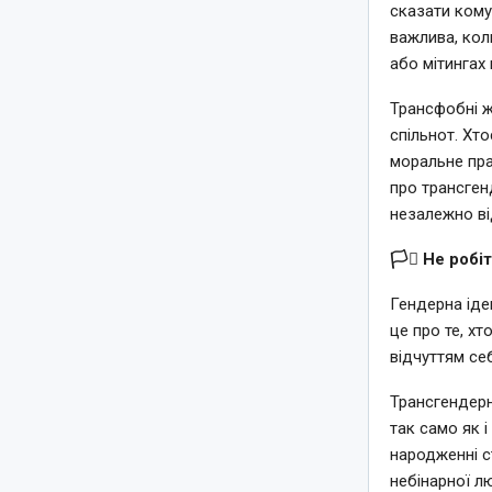
сказати кому
важлива, кол
або мітингах
Трансфобні ж
спільнот. Хт
моральне пра
про трансген
незалежно від
🏳️‍⚧️ Не роб
Гендерна іде
це про те, х
відчуттям се
Трансгендерн
так само як і
народженні с
небінарної л