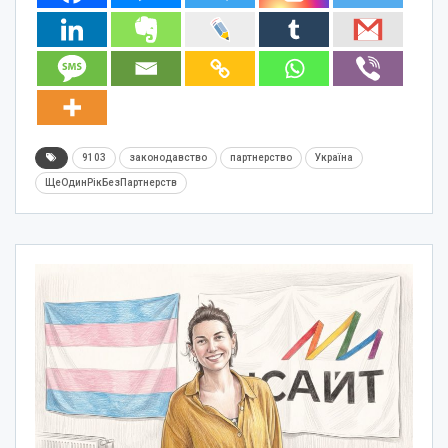
9103
законодавство
партнерство
Україна
ЩеОдинРікБезПартнерств