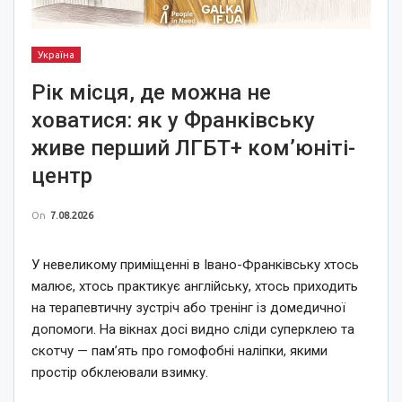
Україна
Рік місця, де можна не
ховатися: як у Франківську
живе перший ЛГБТ+ ком’юніті-
центр
On
7.08.2026
У невеликому приміщенні в Івано-Франківську хтось
малює, хтось практикує англійську, хтось приходить
на терапевтичну зустріч або тренінг із домедичної
допомоги. На вікнах досі видно сліди суперклею та
скотчу — пам’ять про гомофобні наліпки, якими
простір обклеювали взимку.