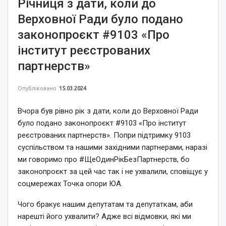
Річниця з дати, коли до
Верховної Ради було подано
законопроєкт #9103 «Про
інститут реєстрованих
партнерств»
Опубліковано
15.03.2024
Вчора був рівно рік з дати, коли до Верховної Ради
було подано законопроєкт #9103 «Про інститут
реєстрованих партнерств». Попри підтримку 9103
суспільством та нашими західними партнерами, наразі
ми говоримо про #ЩеОдинРікБезПартнерств, бо
законопроєкт за цей час так і не ухвалили, сповіщує у
соцмережах Точка опори ЮА.
Чого бракує нашим депутатам та депутаткам, аби
нарешті його ухвалити? Адже всі відмовки, які ми