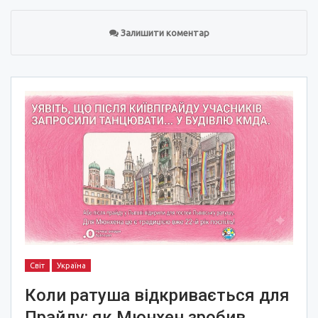
Залишити коментар
Світ
Україна
Коли ратуша відкривається для
Прайду: як Мюнхен зробив