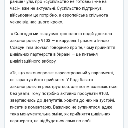
раніше чули, про «суспільство не готове» і «не на
часі», вже не актуальні. Суспільство підтримує,
військовим це потрібно, а європейська спільнота
чекає від нас цього кроку.
🔹Сьогодні ми згадуємо хронологію подій довкола
законопроєкту 9103 — в каруселі. І разом з Інною
Совсун Inna Sovsun говоримо про те, чому прийняття
цивільних партнерств в Україні — це питання
цивілізаційного вибору:
«Те, що законопроєкт зареєстрований у парламенті,
не гарантує його прийняття. У Раді багато
законопроєктів реєструється, але потім залишаються
без уваги. Тому потрібно активно просувати 9103,
звертаючись до депутатів, ходити до них на зустрічі,
писати в коментарях. Важливо не зупинятися, адже
така монументальна зміна, як прийняття цивільних
партнерств, не відбудеться сама по собі.