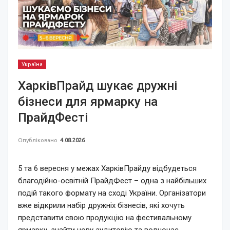
Україна
ХарківПрайд шукає дружні
бізнеси для ярмарку на
ПрайдФесті
Опубліковано
4.08.2026
5 та 6 вересня у межах ХарківПрайду відбудеться
благодійно-освітній ПрайдФест – одна з найбільших
подій такого формату на сході України. Організатори
вже відкрили набір дружніх бізнесів, які хочуть
представити свою продукцію на фестивальному
ярмарку, знайти нову аудиторію та водночас