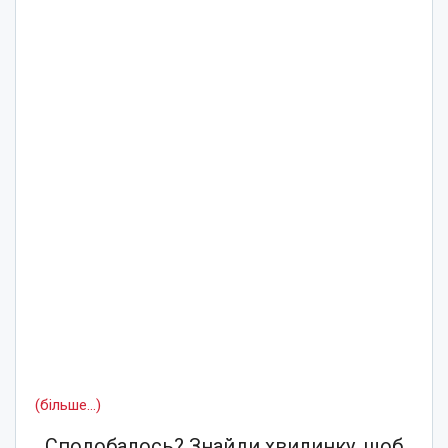
(більше…)
Сподобалось? Знайди хвилинку, щоб