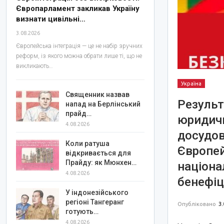
Європарламент закликав Україну
визнати цивільні…
3.08.2026
Європейська інтеграція — це не набір зручних
реформ, із якого можна обрати лише ті, що не
викликають…
Україна
Священник назвав
Результ
напад на Берлінський
прайд…
юридичн
4.08.2026
досудов
Коли ратуша
Європей
відкривається для
Прайду: як Мюнхен…
націона
4.08.2026
бенефіц
У індонезійського
регіоні Тангеранг
Опубліковано
3.
готують…
4.08.2026