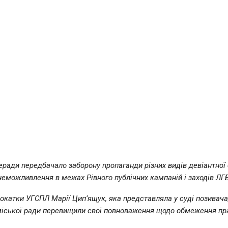
еради передбачало заборону пропаганди різних видів девіантної 
унеможливлення в межах Рівного публічних кампаній і заходів ЛГ
окатки УГСПЛ Марії Цип’ящук, яка представляла у суді позивача
міської ради перевищили свої повноваження щодо обмеження пра