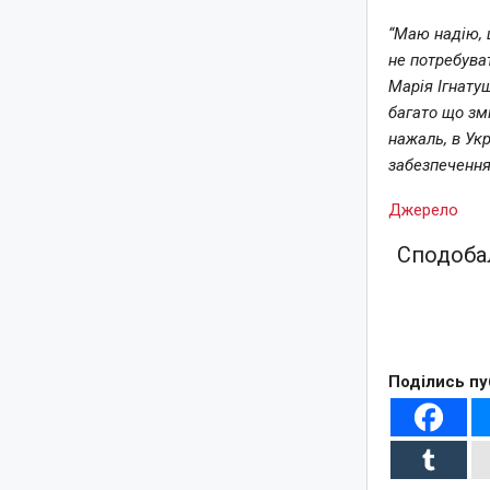
“Маю надію, 
не потребува
Марія Ігнату
багато що зм
нажаль, в Укр
забезпечення 
Джерело
Сподобал
Поділись пу