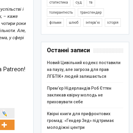
статистика
суд
тв
спільстві і
толерантність
трансгендер
х, – каже
фільми
шлюб
інтерв'ю
історія
 чотири роки
льноти. Але,
ема, у сфері
Останні записи
Новий Цивільний кодекс поставили
 Patreon!
на паузу, але загроза для прав
ЛГБТІК+ людей залишається
Прем’єр Нідерландів Роб Єттен
закликав квірну молодь не
приховувати себе
Квірні книги для прифронтових
громад: «Гендер Зед» підтримає
молодіжні центри