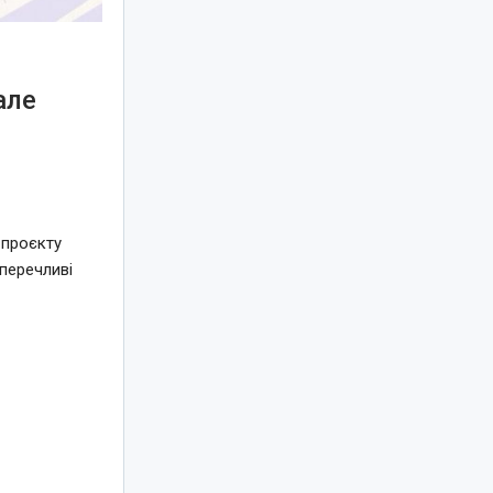
але
я
 проєкту
перечливі