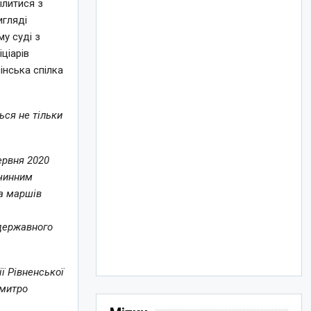
ілитися з
игляді
у суді з
ціарів
інська спілка
ься не тільки
ервня 2020
ечинним
та маршів
 державного
ї Рівненської
Дмитро