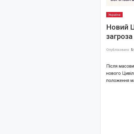
Україна
Новий Ц
загроза
Опубліковано
5.
Після масови
нового Цивіл
положення ма