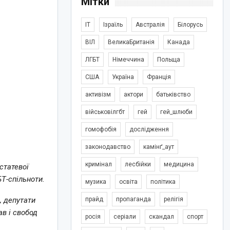
Мітки
IT
Ізраїль
Австралія
Білорусь
ВІЛ
ВеликаБританія
Канада
ЛГБТ
Німеччина
Польща
США
Україна
Франція
активізм
актори
батьківство
військовілгбт
гей
гей_шлюби
гомофобія
дослідження
законодавство
камінґ_аут
кримінал
лесбійки
медицина
статевої
БТ-спільноти.
музика
освіта
політика
прайд
пропаганда
релігія
, депутати
в і свобод
росія
серіали
скандал
спорт