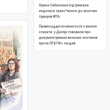
Орина Сабалєнка підтримала
недопуск транс*жінок до жіночих
турнірів WTA
Правосуддя починається з уміння
слухати: у Дніпрі говорили про
документування воєнних злочинів
проти ЛГБТІК+ людей