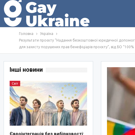
Головна
Україна
Результати проєкту “Надання безкоштовної юридичної допомоги у
для захисту порушених прав бенефіціарів проєкту”, від БО “100%
Інші новини
Світ
Євроінтеграція без вибірковості: