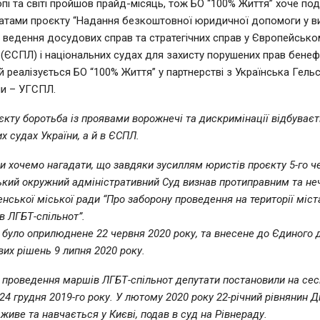
опі та світі пройшов прайд-місяць, тож БО “100% Життя” хоче под
атами проєкту “Надання безкоштовної юридичної допомоги у в
, ведення досудових справ та стратегічних справ у Європейськом
(ЄСПЛ) і національних судах для захисту порушених прав бенефі
й реалізується БО “100% Життя” у партнерстві з Українська Гельс
ни – УГСПЛ.
єкту боротьба із проявами ворожнечі та дискримінації відбуваєт
х судах України, а й в ЄСПЛ.
и хочемо нагадати, що завдяки зусиллям юристів проєкту 5-го ч
ький окружний адміністративний Суд визнав протиправним та н
енської міської ради “Про заборону проведення на території міс
в ЛГБТ-спільнот”.
 було оприлюднене 22 червня 2020 року, та внесене до Єдиного
вих рішень 9 липня 2020 року.
 проведення маршів ЛГБТ-спільнот депутати постановили на сесі
 24 грудня 2019-го року. У лютому 2020 року 22-річний рівнянин 
живе та навчається у Києві, подав в суд на Рівнераду.