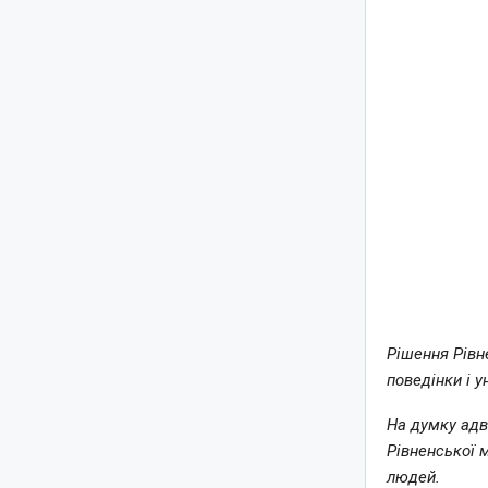
Рішення Рівн
поведінки і 
На думку адв
Рівненської 
людей.