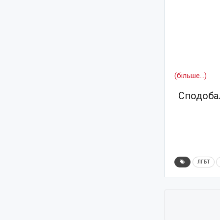
(більше…)
Сподобал
ЛГБТ