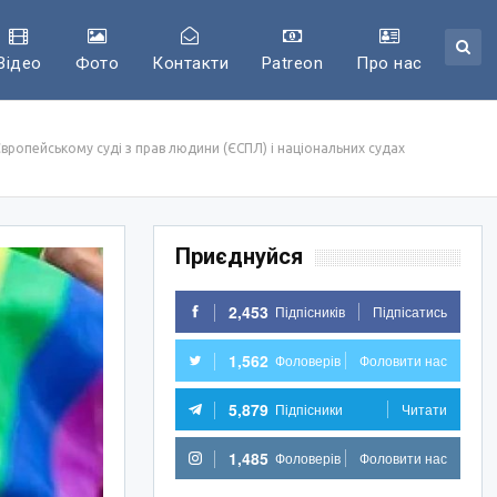
Відео
Фото
Контакти
Patreon
Про нас
вропейському суді з прав людини (ЄСПЛ) і національних судах
Приєднуйся
2,453
Підпісників
Підпісатись
1,562
Фоловерів
Фоловити нас
5,879
Підпісники
Читати
1,485
Фоловерів
Фоловити нас