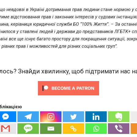
що невдовзі в Україні дотримання прав людини стане нормою у су
тиме відстоювання прав і законних інтересів у судових інстанція
шина, керівниця юридичної служби БО “100% Життя”. – За останні
інилося у ставлені людей і держави до представників ЛГБТK+ спі
аїні все ще існує багато простору для покращення ситуації, зокр
рівних прав і можливостей для різних соціальних груп”.
ось? Знайди хвилинку, щоб підтримати нас на
блікацією