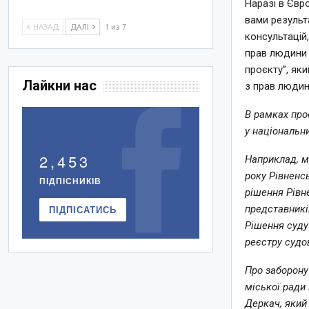
Наразі в Євр
вами результ
НАЗАД
ДАЛІ
1 из 7
консультацій
прав людини 
проєкту”, яки
Лайкни нас
з прав люди
В рамках про
у національни
2,453
Наприклад, м
року Рівненс
ПІДПІСНИКІВ
рішення Рівн
ПІДПІСАТИСЬ
представникі
Рішення суду
реєстру судо
Про заборону
міської ради
Деркач, який 