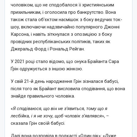
чоловіком, що не сподобалося її християнським
прихильникам, і оголосила про банкрутство. Вона
також стала об’єктом насмішок з боку ведучих ток-
шоу, включаючи надзвичайно популярного Джонні
Карсона, і навіть зіткнулася з опозицією з боку
провідних республіканських політиків, таких як
Джеральд Форд і Рональд Рейган.
У 2021 році стало відомо, що онука Брайанта Сара
Ґрін одружується з іншою жінкою.
У свій 21-й день народження Грін зізналася бабусі,
після того як Брайант висловила сподівання, що вона
знайде правильного чоловіка.
«
Я сподіваюся, що він не з’явиться, тому що я
лесбійка, і я не хочу, щоб чоловік з’являвся
», –
сказала Грін своїй бабусі.
Далі вона розповіла в подкасті «Один рік»: «
Дуже