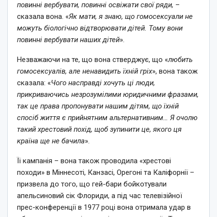
повинні вербувати, повинні освіжати свої ряди,
–
сказала вона. «
Як мати, я знаю, що гомосексуали не
можуть біологічно відтворювати дітей. Тому вони
повинні вербувати наших дітей
».
Незважаючи на те, що вона стверджує, що «
любить
гомосексуалів, але ненавидить їхній гріх
», вона також
сказала: «
Чого насправді хочуть ці люди,
прикриваючись незрозумілими юридичними фразами,
так це права пропонувати нашим дітям, що їхній
спосіб життя є прийнятним альтернативним… Я очолю
такий хрестовий похід, щоб зупинити це, якого ця
країна ще не бачила
».
Її кампанія – вона також проводила «хрестові
походи» в Міннесоті, Канзасі, Орегоні та Каліфорнії –
призвела до того, що гей-бари бойкотували
апельсиновий сік Флориди, а під час телевізійної
прес-конференції в 1977 році вона отримала удар в