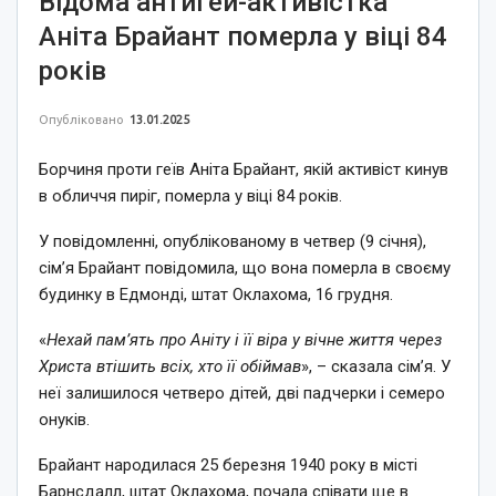
Відома антигей-активістка
Аніта Брайант померла у віці 84
років
Опубліковано
13.01.2025
Борчиня проти геїв Аніта Брайант, якій активіст кинув
в обличчя пиріг, померла у віці 84 років.
У повідомленні, опублікованому в четвер (9 січня),
сім’я Брайант повідомила, що вона померла в своєму
будинку в Едмонді, штат Оклахома, 16 грудня.
«
Нехай пам’ять про Аніту і її віра у вічне життя через
Христа втішить всіх, хто її обіймав
», – сказала сім’я. У
неї залишилося четверо дітей, дві падчерки і семеро
онуків.
Брайант народилася 25 березня 1940 року в місті
Барнсдалл, штат Оклахома, почала співати ще в