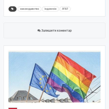
законодавство
Індонезія
ЛГБТ
Залишити коментар