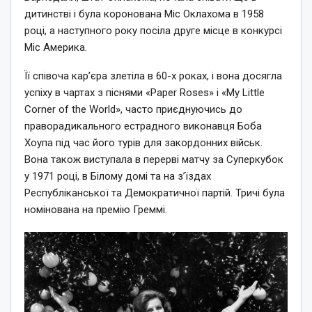
дитинстві і була коронована Міс Оклахома в 1958
році, а наступного року посіла друге місце в конкурсі
Міс Америка.
Її співоча кар’єра злетіла в 60-х роках, і вона досягла
успіху в чартах з піснями «Paper Roses» і «My Little
Corner of the World», часто приєднуючись до
праворадикального естрадного виконавця Боба
Хоупа під час його турів для закордонних військ.
Вона також виступала в перерві матчу за Суперкубок
у 1971 році, в Білому домі та на з’їздах
Республіканської та Демократичної партій. Тричі була
номінована на премію Греммі.