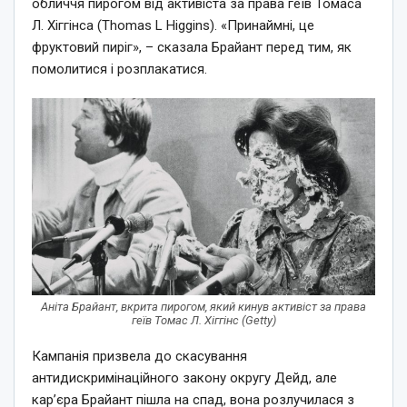
обличчя пирогом від активіста за права геїв Томаса
Л. Хіггінса (Thomas L Higgins). «Принаймні, це
фруктовий пиріг», – сказала Брайант перед тим, як
помолитися і розплакатися.
Аніта Брайант, вкрита пирогом, який кинув активіст за права
геїв Томас Л. Хіггінс (Getty)
Кампанія призвела до скасування
антидискримінаційного закону округу Дейд, але
кар’єра Брайант пішла на спад, вона розлучилася з