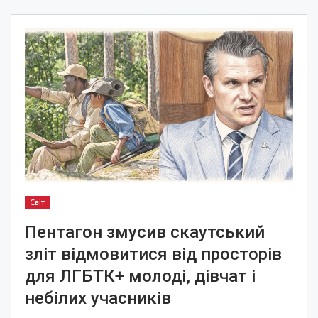
Світ
Пентагон змусив скаутський
зліт відмовитися від просторів
для ЛГБТК+ молоді, дівчат і
небілих учасників