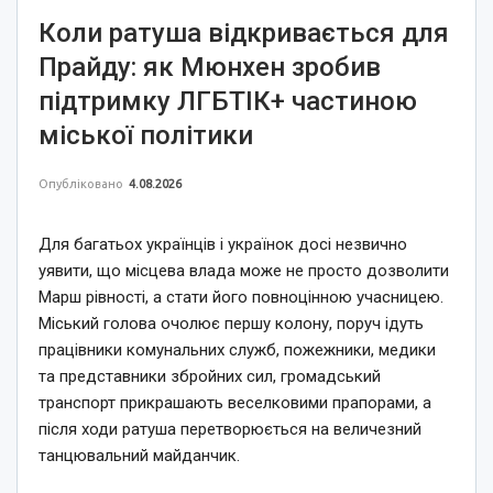
Коли ратуша відкривається для
Прайду: як Мюнхен зробив
підтримку ЛГБТІК+ частиною
міської політики
Опубліковано
4.08.2026
Для багатьох українців і українок досі незвично
уявити, що місцева влада може не просто дозволити
Марш рівності, а стати його повноцінною учасницею.
Міський голова очолює першу колону, поруч ідуть
працівники комунальних служб, пожежники, медики
та представники збройних сил, громадський
транспорт прикрашають веселковими прапорами, а
після ходи ратуша перетворюється на величезний
танцювальний майданчик.