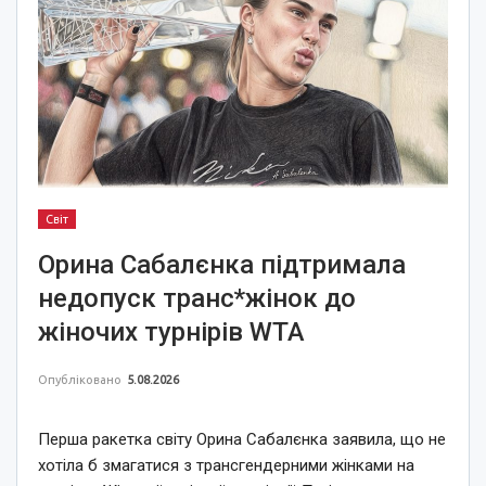
Світ
Орина Сабалєнка підтримала
недопуск транс*жінок до
жіночих турнірів WTA
Опубліковано
5.08.2026
Перша ракетка світу Орина Сабалєнка заявила, що не
хотіла б змагатися з трансгендерними жінками на