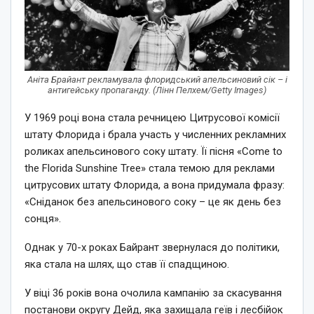
Аніта Брайант рекламувала флоридський апельсиновий сік – і
антигейську пропаганду. (Лінн Пелхем/Getty Images)
У 1969 році вона стала речницею Цитрусової комісії
штату Флорида і брала участь у численних рекламних
роликах апельсинового соку штату. Її пісня «Come to
the Florida Sunshine Tree» стала темою для реклами
цитрусових штату Флорида, а вона придумала фразу:
«Сніданок без апельсинового соку – це як день без
сонця».
Однак у 70-х роках Байрант звернулася до політики,
яка стала на шлях, що став її спадщиною.
У віці 36 років вона очолила кампанію за скасування
постанови округу Дейд, яка захищала геїв і лесбійок