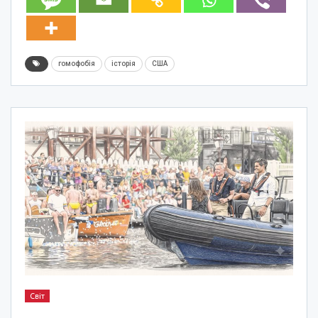
гомофобія
історія
США
Світ