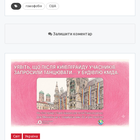
гомофобія
США
Залишити коментар
Світ
Україна