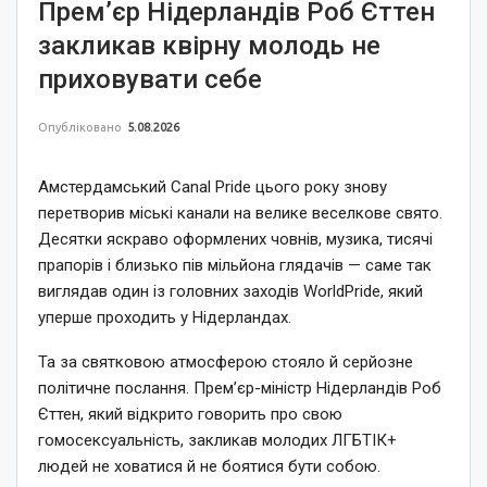
Прем’єр Нідерландів Роб Єттен
закликав квірну молодь не
приховувати себе
Опубліковано
5.08.2026
Амстердамський Canal Pride цього року знову
перетворив міські канали на велике веселкове свято.
Десятки яскраво оформлених човнів, музика, тисячі
прапорів і близько пів мільйона глядачів — саме так
виглядав один із головних заходів WorldPride, який
уперше проходить у Нідерландах.
Та за святковою атмосферою стояло й серйозне
політичне послання. Прем’єр-міністр Нідерландів Роб
Єттен, який відкрито говорить про свою
гомосексуальність, закликав молодих ЛГБТІК+
людей не ховатися й не боятися бути собою.