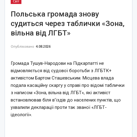
Світ
Польська громада знову
судиться через таблички «Зона,
вільна від ЛГБТ»
Опубліковано
4.08.2026
Громада Тушув-Народови на Підкарпатті не
відмовляється від судової боротьби з ЛГБТК+
активістом Бартом Сташевським. Місцева влада
подала касаційну скаргу у справі про відомі таблички
з написом «Зона, вільна від ЛГБТ», які активіст
встановлював біля в’їздів до населених пунктів, що
ухвалили декларації проти так званої «ЛГБТ-
ідеології».