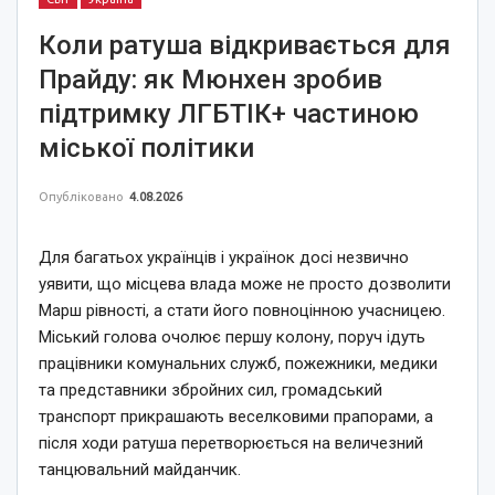
Коли ратуша відкривається для
Прайду: як Мюнхен зробив
підтримку ЛГБТІК+ частиною
міської політики
Опубліковано
4.08.2026
Для багатьох українців і українок досі незвично
уявити, що місцева влада може не просто дозволити
Марш рівності, а стати його повноцінною учасницею.
Міський голова очолює першу колону, поруч ідуть
працівники комунальних служб, пожежники, медики
та представники збройних сил, громадський
транспорт прикрашають веселковими прапорами, а
після ходи ратуша перетворюється на величезний
танцювальний майданчик.