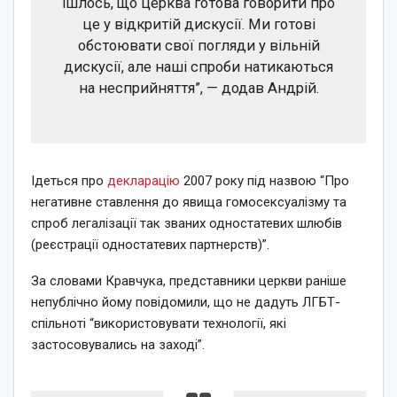
ішлось, що церква готова говорити про
це у відкритій дискусії. Ми готові
обстоювати свої погляди у вільній
дискусії, але наші спроби натикаються
на несприйняття”, — додав Андрій.
Ідеться про
декларацію
2007 року під назвою “Про
негативне ставлення до явища гомосексуалізму та
спроб легалізації так званих одностатевих шлюбів
(реєстрації одностатевих партнерств)”.
За словами Кравчука, представники церкви раніше
непублічно йому повідомили, що не дадуть ЛГБТ-
спільноті “використовувати технології, які
застосовувались на заході”.