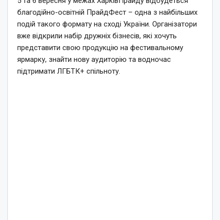
5 та 6 вересня у межах ХарківПрайду відбудеться
благодійно-освітній ПрайдФест – одна з найбільших
подій такого формату на сході України. Організатори
вже відкрили набір дружніх бізнесів, які хочуть
представити свою продукцію на фестивальному
ярмарку, знайти нову аудиторію та водночас
підтримати ЛГБТК+ спільноту.