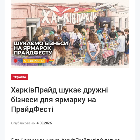
Україна
ХарківПрайд шукає дружні
бізнеси для ярмарку на
ПрайдФесті
Опубліковано
4.08.2026