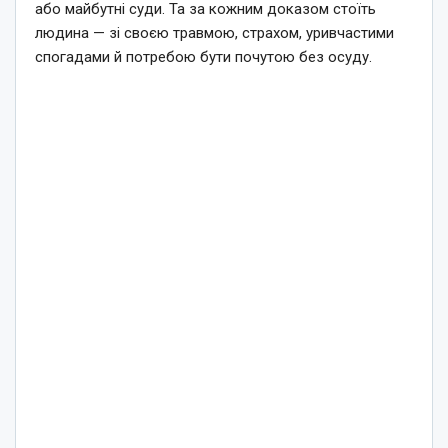
або майбутні суди. Та за кожним доказом стоїть
людина — зі своєю травмою, страхом, уривчастими
спогадами й потребою бути почутою без осуду.