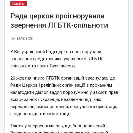
Україна
Рада церков проігнорувала
звернення ЛГБТК-спільноти
On
22.12.2022
У Всеукраїнській Раді церков проігнорували
звернення представників української ЛГБТК-
спільноти та запит Суспільного.
26 жовтня низка ЛГБТК організацій звернулась до
Ради Церков і релігійних організацій з проханням
налагодити діалог задля порозуміння у захисті прав
всіх українок і українців, незалежно від їхніх
переконань, віросповідання, сексуальної орієнтації,
ґендерної ідентичності тощо.
Також у зверненні ішлось, що Уповноважений
Верховної ради України з прав людини готовий