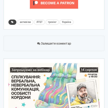
активізм
ЛГБТ
тренінг
Україна
Залишити коментар