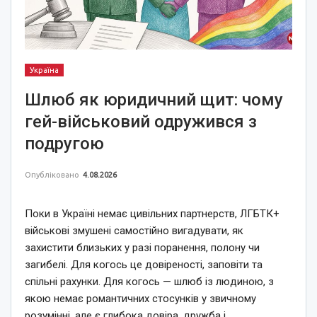
Україна
Шлюб як юридичний щит: чому
гей-військовий одружився з
подругою
Опубліковано
4.08.2026
Поки в Україні немає цивільних партнерств, ЛГБТК+
військові змушені самостійно вигадувати, як
захистити близьких у разі поранення, полону чи
загибелі. Для когось це довіреності, заповіти та
спільні рахунки. Для когось — шлюб із людиною, з
якою немає романтичних стосунків у звичному
розумінні, але є глибока довіра, дружба і