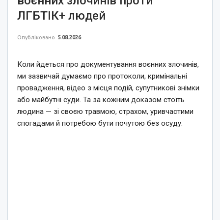
воєнних злочинів проти
ЛГБТІК+ людей
Опубліковано
5.08.2026
Коли йдеться про документування воєнних злочинів,
ми зазвичай думаємо про протоколи, кримінальні
провадження, відео з місця подій, супутникові знімки
або майбутні суди. Та за кожним доказом стоїть
людина — зі своєю травмою, страхом, уривчастими
спогадами й потребою бути почутою без осуду.