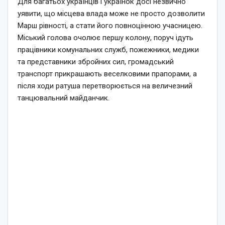
Для багатьох українців і українок досі незвично
уявити, що місцева влада може не просто дозволити
Марш рівності, а стати його повноцінною учасницею.
Міський голова очолює першу колону, поруч ідуть
працівники комунальних служб, пожежники, медики
та представники збройних сил, громадський
транспорт прикрашають веселковими прапорами, а
після ходи ратуша перетворюється на величезний
танцювальний майданчик.