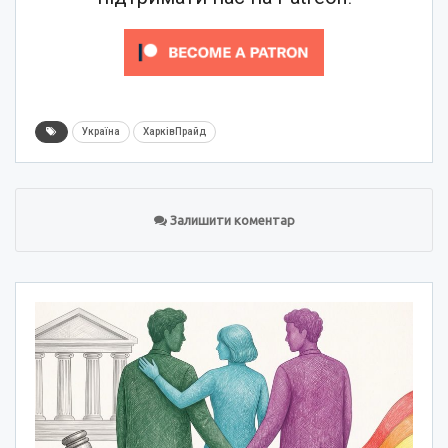
Україна
ХарківПрайд
Залишити коментар