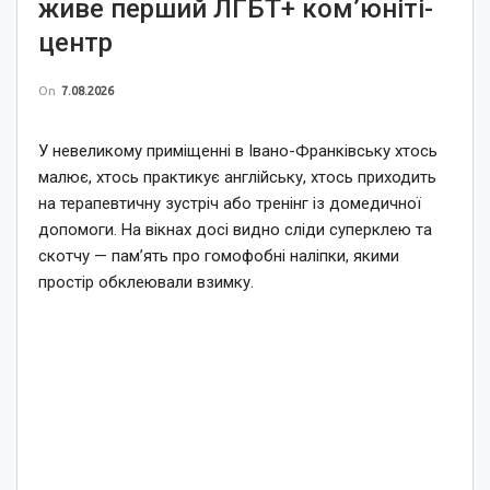
живе перший ЛГБТ+ ком’юніті-
центр
On
7.08.2026
У невеликому приміщенні в Івано-Франківську хтось
малює, хтось практикує англійську, хтось приходить
на терапевтичну зустріч або тренінг із домедичної
допомоги. На вікнах досі видно сліди суперклею та
скотчу — пам’ять про гомофобні наліпки, якими
простір обклеювали взимку.