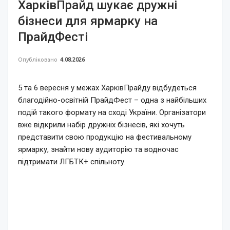
ХарківПрайд шукає дружні
бізнеси для ярмарку на
ПрайдФесті
Опубліковано
4.08.2026
5 та 6 вересня у межах ХарківПрайду відбудеться
благодійно-освітній ПрайдФест – одна з найбільших
подій такого формату на сході України. Організатори
вже відкрили набір дружніх бізнесів, які хочуть
представити свою продукцію на фестивальному
ярмарку, знайти нову аудиторію та водночас
підтримати ЛГБТК+ спільноту.