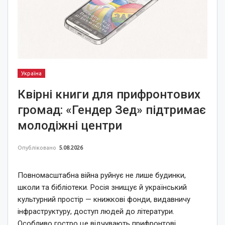
Україна
Квірні книги для прифронтових
громад: «Гендер Зед» підтримає
молодіжні центри
Опубліковано
5.08.2026
Повномасштабна війна руйнує не лише будинки,
школи та бібліотеки. Росія знищує й український
культурний простір — книжкові фонди, видавничу
інфраструктуру, доступ людей до літератури.
Особливо гостро це відчувають прифронтові